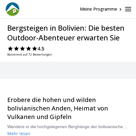
Meine Programme
Bergsteigen in Bolivien: Die besten
Outdoor-Abenteuer erwarten Sie
4.5
Basierend auf 72 Bewertungen
Erobere die hohen und wilden
bolivianischen Anden, Heimat von
Vulkanen und Gipfeln
Wandere in die hochgelegenen Berghänge der bolivianischen Anden, die eine reiche Vielfalt an Wegen und Routen bieten. Ihre einzigartigen und abwechslungsreichen Landschaften umfassen unglaubliche schneebedeckte Gipfel und Ketten von ruhenden Vulkanen. Ihr reiches Terrain vermischt sich mit starken kulturellen Einflüssen, die es zu entdecken gilt. Besuche zwischen den Monaten Mai und September für ideale Bergsteigerbedingungen.
Mehr lesen