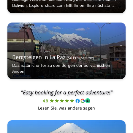
Bolivien. Explore-share.com hilft Ihnen, Ihre nächste
Bergsteigertour zum atemberaubenden Illimani zu
buchen!
Bergsteigen in La Paz
(
50
Programme
)
Das natürliche Tor zu den Bergen der bolivianischen
Anden.
"Easy booking for a perfect adventure!"
4.8
Lesen Sie, was andere sagen