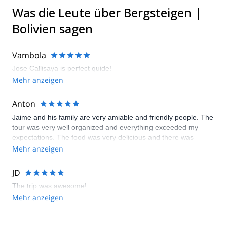
Was die Leute über Bergsteigen |
Bolivien sagen
Vambola
Jose Callisaya is perfect quide!
Mehr anzeigen
Anton
Jaime and his family are very amiable and friendly people. The
tour was very well organized and everything exceeded my
expectations. The food was very delicious and there was
always a vegetarian option if necessary. Next time I come to
Mehr anzeigen
Bolivia I will be sure to book a tour with Jaime again, thank you!
JD
The trip was awesome!
Mehr anzeigen