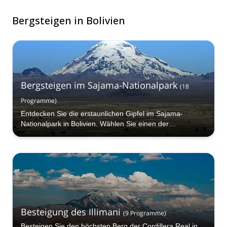
Bergsteigen in Bolivien
Bergsteigen im Sajama-Nationalpark
(
18
Programme
)
Entdecken Sie die erstaunlichen Gipfel im Sajama-
Nationalpark in Bolivien. Wählen Sie einen der
zertifizierten Guides auf Explore-share.com und buchen
Sie Ihre nächste Bergsteigertour im Sajama-Nationalpark.
Besteigung des Illimani
(
9
Programme
)
Besteigen Sie den höchsten Berg der Cordillera Real in