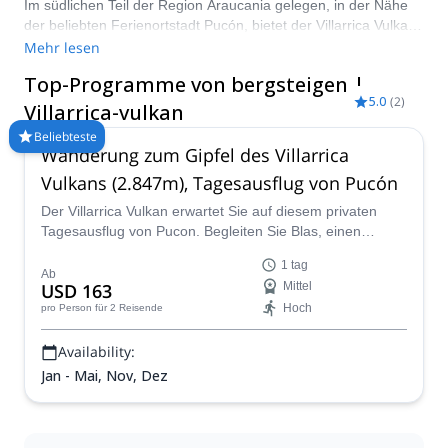
Im südlichen Teil der Region Araucania gelegen, in der Nähe
der beliebten Ferienortstadt Pucón, bietet der Villarrica Vulkan
ein einzigartiges und interessantes Bergsteigererlebnis. Der
Mehr lesen
Aufstieg dauert weniger als einen Tag und erfordert wenig
Top-Programme von bergsteigen |
technische Fähigkeiten, während er gleichzeitig
5.0
(
2
)
atemberaubende Ausblicke auf dem Weg nach oben bietet!
Villarrica-vulkan
Vergleichen und buchen Sie einen zertifizierten Führer für Ihre
Beliebteste
Reise auf Explore-Share.com: Über 1500 Führer, 70+ Länder
Wanderung zum Gipfel des Villarrica
und mehr als 8000 verschiedene Programme zur Auswahl.
Vulkans (2.847m), Tagesausflug von Pucón
Wählen Sie aus unserer Auswahl an Bergbesteigungen zum
Villarrica Vulkan. Die Berge rufen!
Der Villarrica Vulkan erwartet Sie auf diesem privaten
Tagesausflug von Pucon. Begleiten Sie Blas, einen
ANMG-Bergführer, auf diesem Abenteuer in Chile.
1 tag
Ab
USD 163
Mittel
Hoch
pro Person
für 2 Reisende
Availability:
Jan - Mai, Nov, Dez