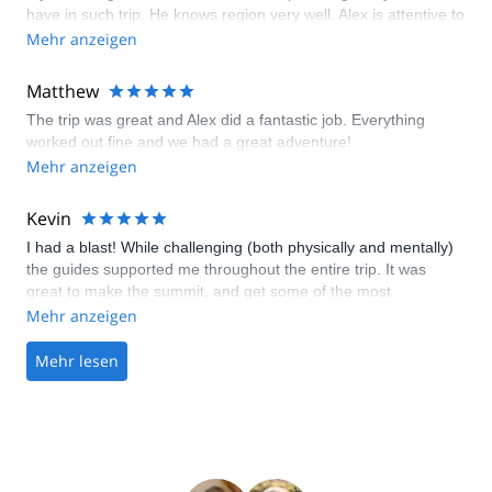
have in such trip. He knows region very well. Alex is attentive to
details and adjust route and speed to your conditions. If I go to
Mehr anzeigen
mountains in Colombia again, it would be with Alex. Thanks for
such amazing trip.
Matthew
The trip was great and Alex did a fantastic job. Everything
worked out fine and we had a great adventure!
Mehr anzeigen
Kevin
I had a blast! While challenging (both physically and mentally)
the guides supported me throughout the entire trip. It was
great to make the summit, and get some of the most
spectacular views that only Colombia can offer. Totally
Mehr anzeigen
recommend doing this expedition!!
Mehr lesen