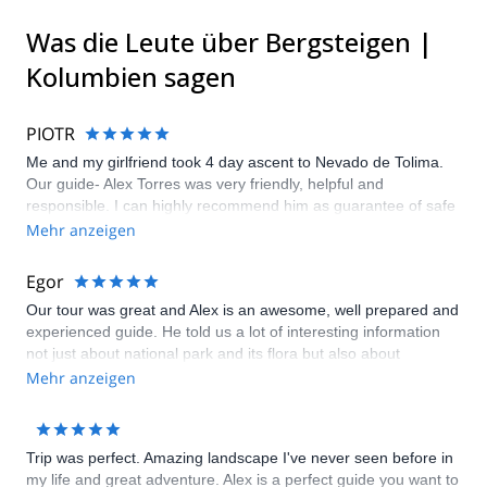
Was die Leute über Bergsteigen |
Kolumbien sagen
PIOTR
Me and my girlfriend took 4 day ascent to Nevado de Tolima.
Our guide- Alex Torres was very friendly, helpful and
responsible. I can highly recommend him as guarantee of safe
and enjoyable hiking.
Mehr anzeigen
Egor
Our tour was great and Alex is an awesome, well prepared and
experienced guide. He told us a lot of interesting information
not just about national park and its flora but also about
Colombia culture, history and etc. My wife and I can definitely
Mehr anzeigen
recommend him and the tour itself.
Trip was perfect. Amazing landscape I've never seen before in
my life and great adventure. Alex is a perfect guide you want to