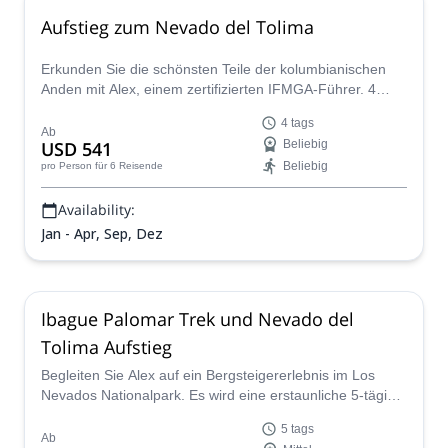
Aufstieg zum Nevado del Tolima
Erkunden Sie die schönsten Teile der kolumbianischen
Anden mit Alex, einem zertifizierten IFMGA-Führer. 4
Tage, um die Kaffeeregion, das Cocora-Tal, den Los
4 tags
Nevados Park zu entdecken und den Nevado del Tolima
Ab
USD 541
Beliebig
zu besteigen!
Beliebig
pro Person
für 6 Reisende
Availability:
Jan - Apr, Sep, Dez
Ibague Palomar Trek und Nevado del
Tolima Aufstieg
Begleiten Sie Alex auf ein Bergsteigererlebnis im Los
Nevados Nationalpark. Es wird eine erstaunliche 5-tägige
Reise sein, die den Aufstieg des Nevado del Tolima,
5 tags
einem 5200 m hohen Gipfel, beinhaltet!
Ab