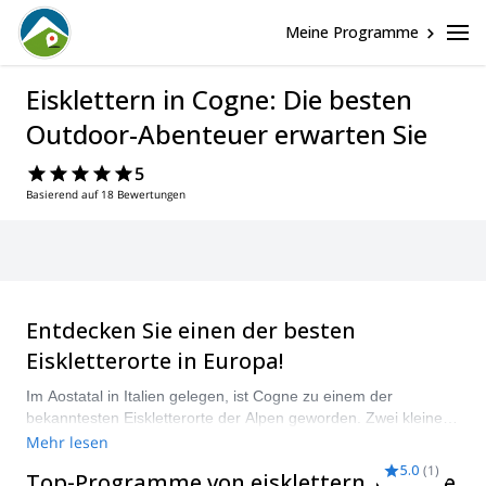
Meine Programme
Eisklettern in Cogne: Die besten
Outdoor-Abenteuer erwarten Sie
5
Basierend auf 18 Bewertungen
Entdecken Sie einen der besten
Eiskletterorte in Europa!
Im Aostatal in Italien gelegen, ist Cogne zu einem der
bekanntesten Eiskletterorte der Alpen geworden. Zwei kleine
Täler – Valnontey und Lillaz – bilden dieses weiße Paradies mit
Mehr lesen
mehr als 150 gefrorenen Wasserfällen. Es gibt Eiskletterrouten
5.0
(
1
)
Top-Programme von eisklettern | Cogne
für alle Schwierigkeitsgrade, von Anfänger bis