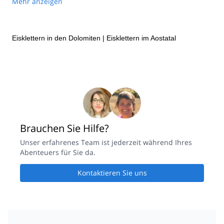
the most of it
Mehr anzeigen
Eisklettern in den Dolomiten
|
Eisklettern im Aostatal
Brauchen Sie Hilfe?
Unser erfahrenes Team ist jederzeit während Ihres
Abenteuers für Sie da.
Kontaktieren Sie uns