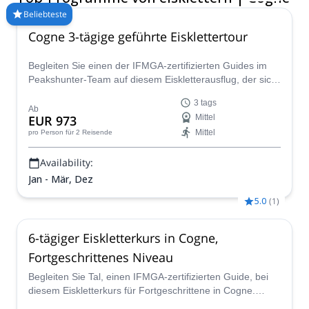
Fortgeschrittene. Wählen Sie eine unserer untenstehenden
Beliebteste
Reisen aus und entdecken Sie dieses unglaubliche Gebiet!
Cogne 3-tägige geführte Eisklettertour
Explore-Share fördert nur Bergtouren, die von zertifizierten
Guides geleitet werden.
Begleiten Sie einen der IFMGA-zertifizierten Guides im
Peakshunter-Team auf diesem Eiskletterausflug, der sich
an Anfänger und erfahrene Kletterer in einem der besten
3 tags
Orte Italiens für Wintersport richtet: das Cogne-Tal.
Ab
EUR 973
Mittel
Mittel
pro Person
für 2 Reisende
Availability:
Jan - Mär, Dez
5.0
(
1
)
6-tägiger Eiskletterkurs in Cogne,
Fortgeschrittenes Niveau
Begleiten Sie Tal, einen IFMGA-zertifizierten Guide, bei
diesem Eiskletterkurs für Fortgeschrittene in Cogne.
Verbessern Sie Ihre Fähigkeiten und genießen Sie ein