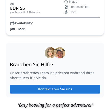
6 tags
atemberaubendes Gebiet!
Ab
EUR 55
Fortgeschritten
Hoch
pro Person
für 7 Reisende
Availability:
Jan - Mär
Brauchen Sie Hilfe?
Unser erfahrenes Team ist jederzeit während Ihres
Abenteuers für Sie da.
Kontaktieren Sie uns
"Easy booking for a perfect adventure!"