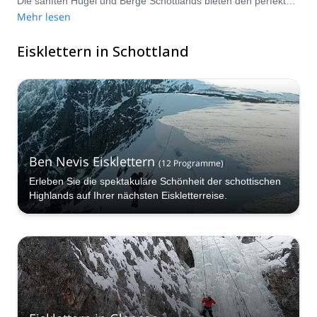
Die sanften Hügel und Berge Schottlands bieten den perfekten Eis-Spielplatz mit einer breiten Palette von Schwierigkeitsgraden von Anfänger bis Experte. Überwinden Sie die lohnenden Herausforderungen der Natur, um Schottlands atemberaubende Landschaft zu erfassen. Besuchen Sie von Januar bis März für optimale Eiskletterbedingungen.
Mehr lesen
Eisklettern in Schottland
Ben Nevis Eisklettern
(
12
Programme
)
Erleben Sie die spektakuläre Schönheit der schottischen
Highlands auf Ihrer nächsten Eiskletterreise.