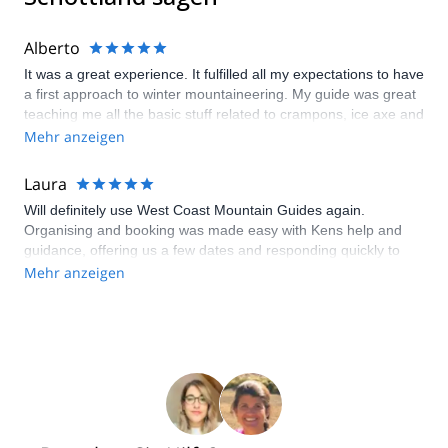
Alberto
It was a great experience. It fulfilled all my expectations to have
a first approach to winter mountaineering. My guide was great
teaching me all the basic stuff related to crampons, ice axe and
winter hiking, plus he was a great coach supporting me to
Mehr anzeigen
make it to the summit.
Laura
Will definitely use West Coast Mountain Guides again.
Organising and booking was made easy with Kens help and
guidance, offering us a few dates and responding quickly to
emails. We had a great four days with two very
Mehr anzeigen
accommodating and highly competent guides, Niels and Mike
who made sure we got the most out of our trip for our skill
level. Highly recommend.