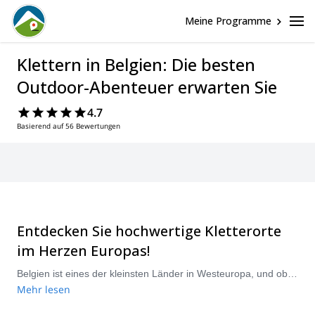
Meine Programme
Klettern in Belgien: Die besten
Outdoor-Abenteuer erwarten Sie
4.7
Basierend auf 56 Bewertungen
Entdecken Sie hochwertige Kletterorte
im Herzen Europas!
Belgien ist eines der kleinsten Länder in Westeuropa, und obwohl es keine großen Berge hat, bietet es eine Vielzahl von Kletterspots, die es zu genießen gilt! Die meisten der hochwertigen Kalksteinwände des Landes befinden sich in der südlichen Region Wallonien. Das Maastal ist eines der Top-Ziele mit Orten wie dem Freyr-Massiv, dem größten des Landes, mit mehr als 600 Routen. Die Aiguilles de Chaleux im Less-Tal ist ein weiterer herausragender Ort. Es gibt eine große Auswahl an Einseillängen- und Mehrseillängenrouten in Belgien, mit Optionen für alle Niveaus. Ob Sie Anfänger oder erfahrener Kletterer sind, fahren Sie nach Namur oder Dinant und entdecken Sie ein Kletterparadies in diesem kleinen und charmanten Land.
Mehr lesen