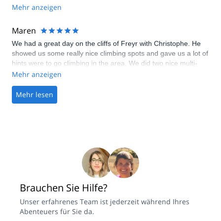
Mehr anzeigen
Maren
We had a great day on the cliffs of Freyr with Christophe. He
showed us some really nice climbing spots and gave us a lot of
hints were to go climbing in the area. We did two nice multi-
pitch tours and some sports climbing... Christophe did a
Mehr anzeigen
fantastic job showing us the ins and outs. He found the right
mix to both challenge and support us, always having an eye on
Mehr lesen
safety - and most important, we had a lot of fun.
Brauchen Sie Hilfe?
Unser erfahrenes Team ist jederzeit während Ihres
Abenteuers für Sie da.