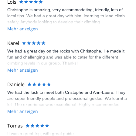
Lois
Christophe is amazing, very accommodating, friendly, lots of
local tips. We had a great day with him, learning to lead climb
safely. Anybody looking to develop their climbing
knowledge/ability, Christophe is your man.
Mehr anzeigen
Karel
We had a great day on the rocks with Christophe. He made it
fun and challenging and was able to cater for the different
climbing levels in our group. Thanks!
Mehr anzeigen
Daniele
We had the luck to meet both Cristophe and Ann-Laure. They
are super friendly people and professional guides. We learnt a
lot. The experience was exceptional. Highly recommended.
Mehr anzeigen
Tomas
It was a great trip, with great guide