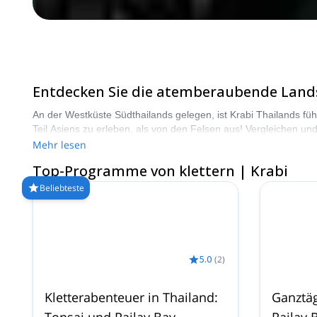
Entdecken Sie die atemberaubende Lands
An der Westküste Südthailands gelegen, ist Krabi Thailands fü
Teil Asiens zu erleben, als von den Felsen aus! Vergleichen un
8000 verschiedene Programme zur Auswahl. Wählen Sie aus uns
Mehr lesen
Top-Programme von klettern | Krabi
Beliebteste
5.0
(
2
)
Kletterabenteuer in Thailand:
Ganztäg
Tonsai und Railay Bay
Railay 