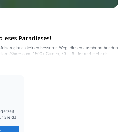
ieses Paradieses!
d -felsen gibt es keinen besseren Weg, diesen atemberaubenden
t Explore-Share.com: 1500+ Guides, 70+ Länder und mehr als
ederzeit
r Sie da.
s