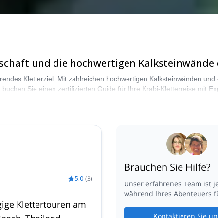
chaft und die hochwertigen Kalksteinwände d
hrendes Kletterziel. Mit zahlreichen hochwertigen Kalksteinwänden un
d buchen Sie einen zertifizierten Guide für Ihre Krabi-Kletterreise mi
erer Krabi-Kletterauswahl. Die Berge rufen!
Brauchen Sie Hilfe?
5.0
(
3
)
Unser erfahrenes Team ist j
während Ihres Abenteuers fü
ige Klettertouren am
Kontaktieren Sie un
Beach, Thailand