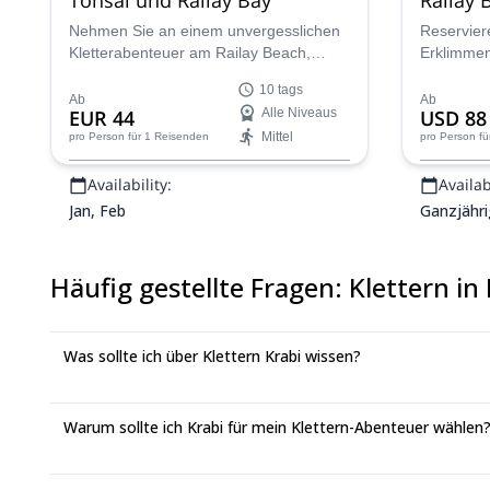
Nehmen Sie an einem unvergesslichen
Reserviere
Kletterabenteuer am Railay Beach,
Erklimmen 
Thailand, teil. Erkunden Sie Tonsai,
schönsten 
10 tags
eines der weltweit besten Kletterziele,
Verpassen
Ab
Ab
EUR 44
Alle Niveaus
USD 88
mit über 700 Kletterrouten für alle
Orte Thai
Mittel
pro Person
für 1 Reisenden
pro Person
fü
Schwierigkeitsgrade. Genießen Sie
Kalksteink
wunderschöne Kalksteinfelsen,
Availability:
Availabi
tropische Strände und die lebendige
Klettergemeinschaft!
Jan, Feb
Ganzjähri
Häufig gestellte Fragen
:
Klettern in
Was sollte ich über Klettern Krabi wissen?
Warum sollte ich Krabi für mein Klettern-Abenteuer wählen