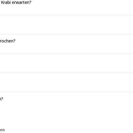
 Krabi erwarten?
prochen?
n?
ern