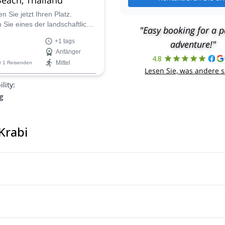
n Sie jetzt Ihren Platz.
Sie eines der landschaftlich
"Easy booking for a p
Kletterziele der Welt.
+1 tags
adventure!"
 Sie nicht einen der besten
Anfänger
lands, Sand, Meer und
4.8
Mittel
r 1 Reisenden
lippen.
Lesen Sie, was andere 
lity:
g
 Krabi
?