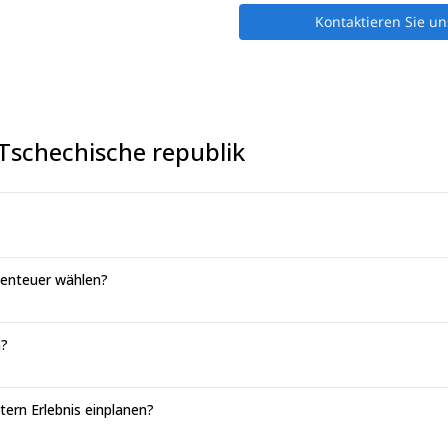
Kontaktieren Sie un
 Tschechische republik
Abenteuer wählen?
n?
ttern Erlebnis einplanen?