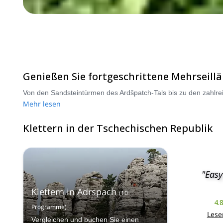
Genießen Sie fortgeschrittene Mehrseill
Mehr lesen
Klettern in der Tschechischen Republik
"Easy
Klettern in Adrspach
(
10
4.
Programme
)
Lese
Vergleichen und buchen Sie einen