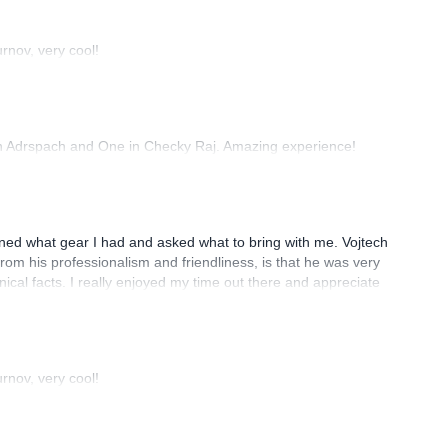
rnov, very cool!
 in Adrspach and One in Checky Raj. Amazing experience!
ained what gear I had and asked what to bring with me. Vojtech
om his professionalism and friendliness, is that he was very
ical facts. I really enjoyed my time out there and appreciate
rnov, very cool!