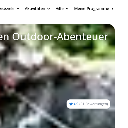
iseziele
Aktivitäten
Hilfe
Meine Programme
sten Outdoor-Abenteuer
4.9
(
31 Bewertungen
)