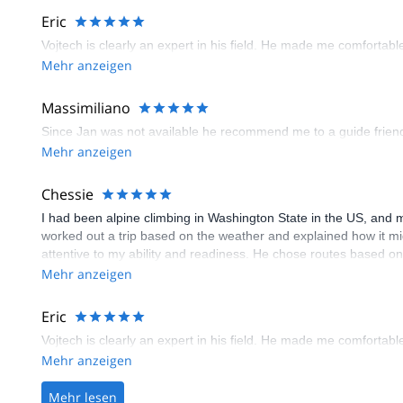
Eric
Vojtech is clearly an expert in his field. He made me comfortab
Mehr anzeigen
Massimiliano
Since Jan was not available he recommend me to a guide friend
Mehr anzeigen
Chessie
I had been alpine climbing in Washington State in the US, and m
worked out a trip based on the weather and explained how it mig
attentive to my ability and readiness. He chose routes based on 
the skill that went into choosing routes that fit my experience le
Mehr anzeigen
Eric
Vojtech is clearly an expert in his field. He made me comfortab
Mehr anzeigen
Mehr lesen