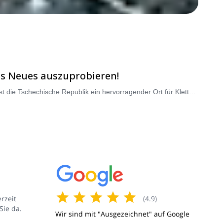
as Neues auszuprobieren!
Von den Sandsteintürmen des Ardšpatch-Tals bis zu den zahlreichen Sandsteinwänden im Böhmischen Paradies, von oben bis unten ist die Tschechische Republik ein hervorragender Ort für Kletterer aller Niveaus.
(
4.9
)
rzeit
Sie da.
Wir sind mit "Ausgezeichnet" auf Google