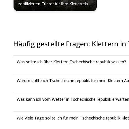
zertifizierten Führer für Ihre Kletterreise
in den Adrspach-Felsen mit Explore-
Share.com: 1000+ Führer, 70+ Länder
und mehr als 5000 verschiedene
Programme zur Auswahl. Wählen Sie
aus unserer Auswahl an Klettertouren in
den Adrspach-Felsen. Die Berge rufen!
Häufig gestellte Fragen
:
Klettern in
Was sollte ich über Klettern Tschechische republik wissen?
Warum sollte ich Tschechische republik für mein Klettern 
Was kann ich vom Wetter in Tschechische republik erwarte
Wie viele Tage sollte ich für mein Tschechische republik Kle