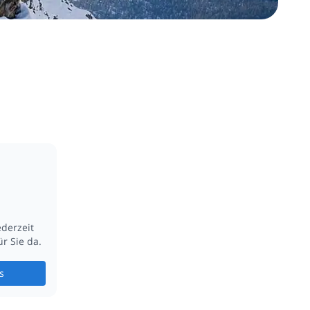
ederzeit
r Sie da.
s