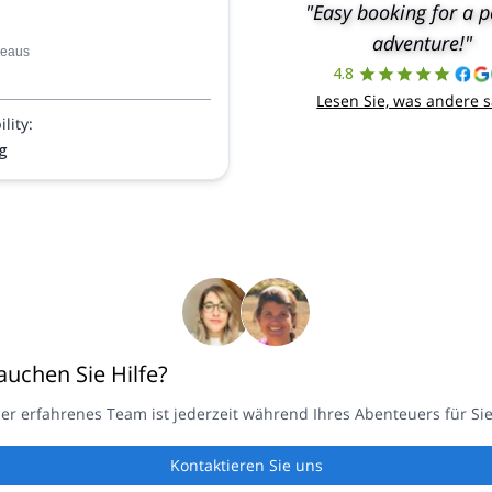
"Easy booking for a p
ren, die Laguna de los Patos.
e ihm auf diesem halbtägigen
adventure!"
veaus
g in der Nähe von Tilcara in
4.8
dargentinien.
Lesen Sie, was andere 
lity:
g
auchen Sie Hilfe?
er erfahrenes Team ist jederzeit während Ihres Abenteuers für Sie
Kontaktieren Sie uns