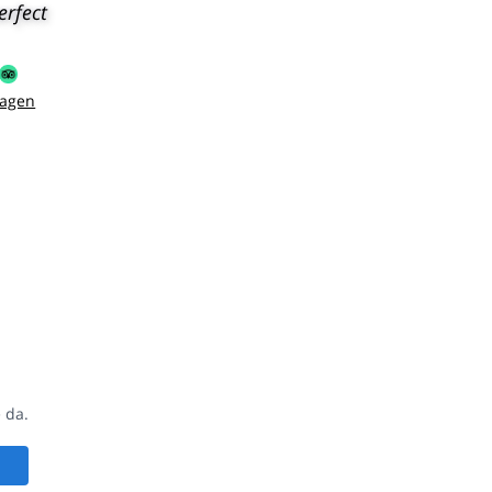
erfect
sagen
 da.