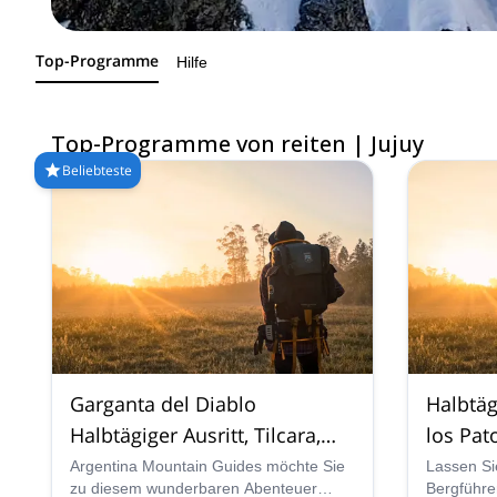
Top-Programme
Hilfe
Top-Programme von reiten | Jujuy
Beliebteste
Garganta del Diablo
Halbtäg
Halbtägiger Ausritt, Tilcara,
los Pato
Jujuy
Argentina Mountain Guides möchte Sie
Lassen Si
zu diesem wunderbaren Abenteuer
Bergführe