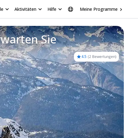
le
Aktivitäten
Hilfe
Meine Programme
rwarten Sie
4.5
(
2 Bewertungen
)