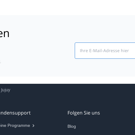
en
Email
.
Jujuy
undensupport
Folgen Sie uns
ine Programme
Blog