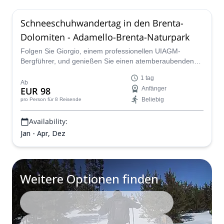
Schneeschuhwandertag in den Brenta-
Dolomiten - Adamello-Brenta-Naturpark
Folgen Sie Giorgio, einem professionellen UIAGM-
Bergführer, und genießen Sie einen atemberaubenden
Schneeschuhwanderausflug in Italien. Erkunden Sie die
1 tag
erstaunlichen Brenta-Dolomiten!
Ab
EUR 98
Anfänger
Beliebig
pro Person
für 8 Reisende
Availability:
Jan - Apr, Dez
Weitere Optionen finden