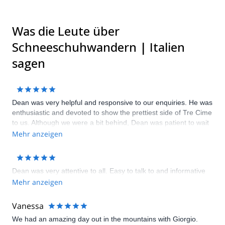
Was die Leute über
Schneeschuhwandern | Italien
sagen
Dean was very helpful and responsive to our enquiries. He was
enthusiastic and devoted to show the prettiest side of Tre Cime
to us. Although we were a bit behind, Dean was patient to wait
for us and cater to our speed. Great experience!!
Mehr anzeigen
Dean was very attentive to all. Easy to talk to and informative
Mehr anzeigen
Vanessa
We had an amazing day out in the mountains with Giorgio.