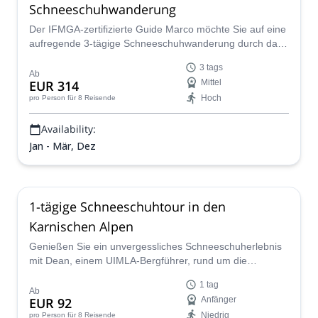
Schneeschuhwanderung
Der IFMGA-zertifizierte Guide Marco möchte Sie auf eine
aufregende 3-tägige Schneeschuhwanderung durch das
wunderschöne Fanes-Hochland in den Dolomiten Italiens
3 tags
führen.
Ab
EUR 314
Mittel
Hoch
pro Person
für 8 Reisende
Availability:
Jan - Mär, Dez
1-tägige Schneeschuhtour in den
Karnischen Alpen
Genießen Sie ein unvergessliches Schneeschuherlebnis
mit Dean, einem UIMLA-Bergführer, rund um die
atemberaubenden Karnischen Alpen, Italien
1 tag
Ab
EUR 92
Anfänger
Niedrig
pro Person
für 8 Reisende