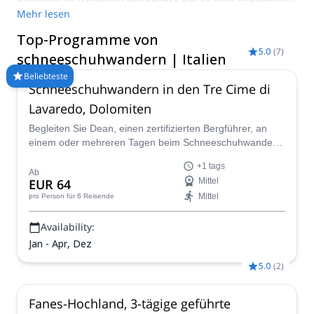
Schneeschuhwanderungen für Teilnehmer aller Niveaus in
Mehr lesen
ganz Italien. Vergleichen und buchen Sie einen zertifizierten
Top-Programme von
Guide für Ihre Reise auf Explore-Share.com: Über 1500
5.0
(
7
)
Guides, 70+ Länder und mehr als 8000 verschiedene
schneeschuhwandern | Italien
Programme zur Auswahl. Wählen Sie aus unserer Auswahl an
Beliebteste
Schneeschuhwanderungen in Italien. Die Berge rufen!
Schneeschuhwandern in den Tre Cime di
Lavaredo, Dolomiten
Begleiten Sie Dean, einen zertifizierten Bergführer, an
einem oder mehreren Tagen beim Schneeschuhwandern
in den Tre Cime di Lavaredo. Erkunden Sie die Dolomiten
+1 tags
im Winter!
Ab
EUR 64
Mittel
Mittel
pro Person
für 6 Reisende
Availability:
Jan - Apr, Dez
5.0
(
2
)
Fanes-Hochland, 3-tägige geführte