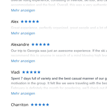
diverse riding experience, consisting of freeride, ski tour, and 
accommodation and the food. Overall, this was a very authentic 
Mehr anzeigen
Alex
Great experience, perfectly organized, great people and a lot of
Mehr anzeigen
Alexandre
Our trip to Georgia was just an awesome experience. If the ski
recommend this to anyone in search of a mind blowing high leve
Mehr anzeigen
Vladi
Spent 7 days full of variety and the best casual manner of our g
motivation in the group. It felt like we were traveling with the
February is definitely the month for powdering, we'll check out 
Mehr anzeigen
Charriton