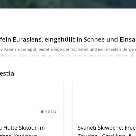
feln Eurasiens, eingehüllt in Schnee und Eins
 Asiens überlappt, bietet einige der höchsten und isoliertesten Berge d
-Skifahren. Besuchen Sie es in den Wintermonaten zwischen Dezember
estia
4.6
(
12
)
u Hütte Skitour im
Svaneti Skiwoche: Free
chen Kaukasus,
Touring-, Catskiing- &