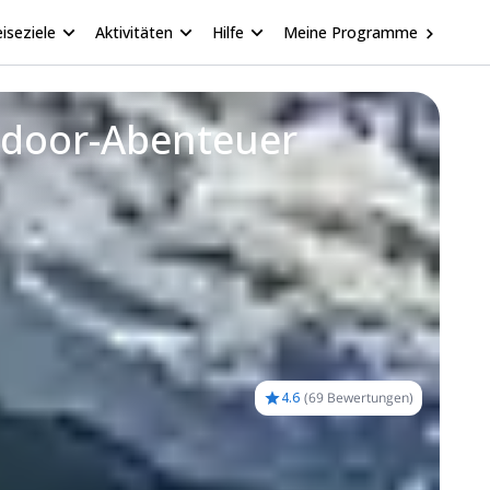
iseziele
Aktivitäten
Hilfe
Meine Programme
utdoor-Abenteuer
4.6
(
69 Bewertungen
)