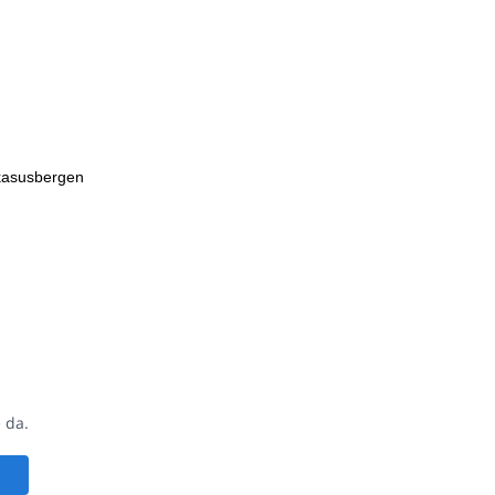
ukasusbergen
 da.