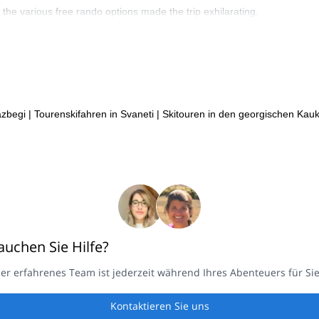
the various free rando options made the trip exhilarating.
azbegi
|
Tourenskifahren in Svaneti
|
Skitouren in den georgischen Ka
auchen Sie Hilfe?
er erfahrenes Team ist jederzeit während Ihres Abenteuers für Sie
Kontaktieren Sie uns