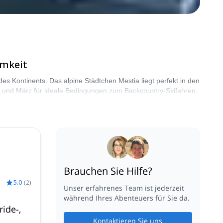
amkeit
es Kontinents. Das alpine Städtchen Mestia liegt perfekt in den
 und März für ideale Bedingungen zum Backcountry-Skifahren.
Brauchen Sie Hilfe?
5.0
(
2
)
Unser erfahrenes Team ist jederzeit
während Ihres Abenteuers für Sie da.
ride-,
Kontaktieren Sie uns