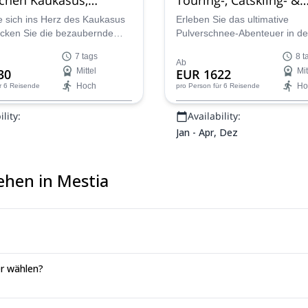
Heliskiing-Abenteuer
 sich ins Herz des Kaukasus
Erleben Sie das ultimative
cken Sie die bezaubernde
Pulverschnee-Abenteuer in de
aneti, Georgien, auf einer
georgischen Region Svaneti, 
7 tags
8 t
lichen Skitour, geführt vom
Resort-Freeriding, Skitouren 
Ab
30
Mittel
EUR 1622
Mit
n Ilia, einem IFMGA-
Hinterland, abgelegene Aufsti
Hoch
Ho
r 6 Reisende
pro Person
für 6 Reisende
rten Skiführer. Tauchen Sie ein
Heliskiing und Catskiing in ein
berührte Schönheit dieses
unvergesslichen Skiwoche kom
lity:
Availability:
en Landes, das für seine
bende Landschaft, sein
Jan - Apr, Dez
lturelles Erbe und seine
igen Skimöglichkeiten bekannt
ehen in Mestia
er wählen?