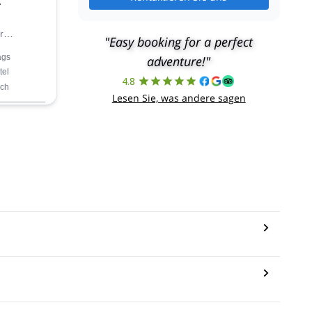
r
"Easy booking for a perfect
das
ags
adventure!"
im
tel
ege,
4.8
ch
er
Lesen Sie, was andere sagen
biniert.