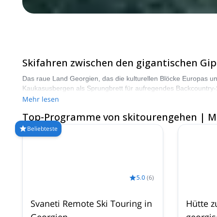
Skifahren zwischen den gigantischen Gip
Das raue Land Georgien, das die kulturellen Blöcke Europas und
Kaukasusbergen als Sprungbrett für aufregendes Backcountry
Mehr lesen
Top-Programme von skitourengehen | M
Beliebteste
5.0
(
6
)
Svaneti Remote Ski Touring in
Hütte z
Georgien
georgis