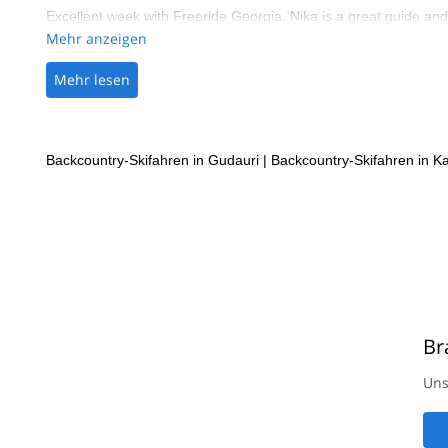
Excellent week with Freeride Georgia. Nika is a great guide and 
Mehr anzeigen
Mehr lesen
Backcountry-Skifahren in Gudauri
|
Backcountry-Skifahren in K
Br
Uns