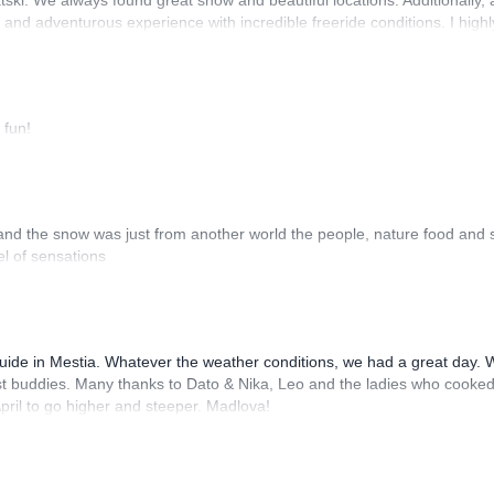
catski. We always found great snow and beautiful locations. Additionally,
and adventurous experience with incredible freeride conditions. I high
 fun!
 and the snow was just from another world the people, nature food and
l of sensations
uide in Mestia. Whatever the weather conditions, we had a great day. Wh
 best buddies. Many thanks to Dato & Nika, Leo and the ladies who cooked
April to go higher and steeper. Madlova!