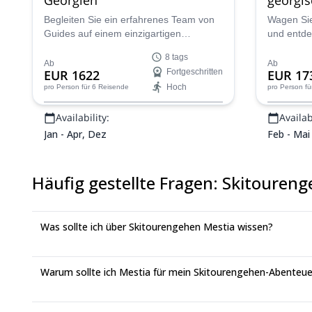
Svaneti
Begleiten Sie ein erfahrenes Team von
Wagen Sie
Guides auf einem einzigartigen
und entde
Winterabenteuer in Svaneti. Verbringen
Region Sv
8 tags
Sie 8 Tage mit Skitouren in Georgien auf
unvergess
Ab
Ab
EUR 1622
Fortgeschritten
EUR 17
einem unvergesslichen Pulverschnee-
erfahrene
Hoch
pro Person
für 6 Reisende
pro Person
fü
Fest!
zertifizie
in die un
Availability:
Availabi
abgelegen
atemberau
Jan - Apr, Dez
Feb - Mai
reiches ku
erstklass
ist.
Häufig gestellte Fragen
:
Skitoureng
Was sollte ich über Skitourengehen Mestia wissen?
Warum sollte ich Mestia für mein Skitourengehen-Abenteu