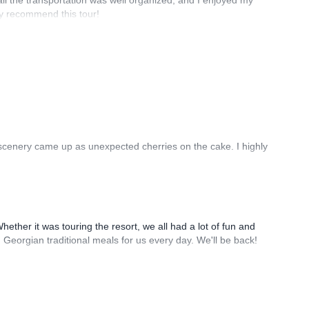
 all the transportation was well organized, and I enjoyed my
ly recommend this tour!
 scenery came up as unexpected cherries on the cake. I highly
ether it was touring the resort, we all had a lot of fun and
 Georgian traditional meals for us every day. We'll be back!