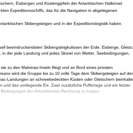
tschern, Eisbergen und Küstengipfeln der Antarktischen Halbinsel.
kten Expeditionsschiffs, das für die Navigation in abgelegenen
tarktischen Skibergsteigen und in der Expeditionslogistik haben.
uell beeindruckendsten Skibergsteigkulissen der Erde. Eisberge, Gletsc
t, in der jede Landung und jedes Skiziel von Wetter, Seebedingungen,
 sie zu den Malvinas-Inseln fliegt und an Bord eines privaten
eans wird die Gruppe bis zu 10 volle Tage dem Skibergsteigen auf der
odiac-Landungen an schneebedeckten Küsten oder Gletschern beinhalte
n und das umliegende Eis. Zwei zusätzliche Puffertage und ein letzter
 Bedingungen der Antarktisreise Rechnung zu tragen.
ern geleitet und ist für eine kleine offene Gruppe von 6 bis 10 Gästen
seit 2009 als Skiführer auf der Antarktischen Halbinsel und hat umfangr
bgelegenen Umgebungen.
and aussteigen und mit einem Charterflug nach Punta Arenas
Senden Sie eine Anfrage, um vollständige Buchungsdetails zu erhalte