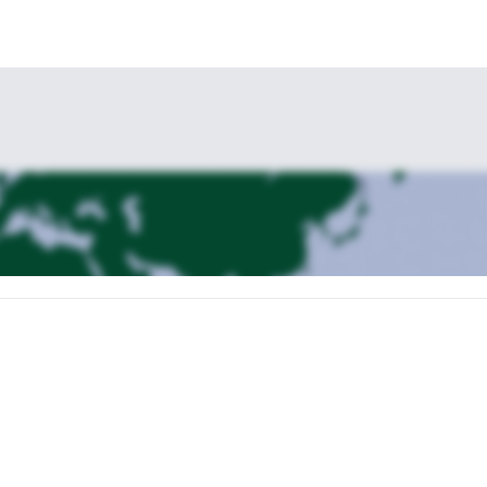
Hotel, Treffen mit den Führern, Ausrüstungscheck abschließen und an 
unft an Bord des privaten Expeditionsschiffs gehen, die Crew treffen,