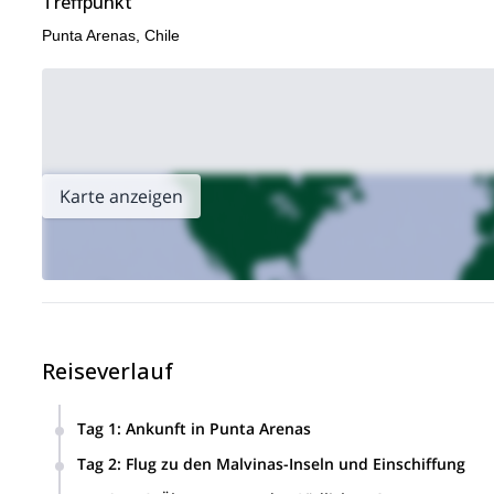
Treffpunkt
Punta Arenas, Chile
Karte anzeigen
Reiseverlauf
Tag 1
:
Ankunft in Punta Arenas
Ankunft am Flughafen Punta Arenas in Chile. Transfer zum 
Tag 2
:
Flug zu den Malvinas-Inseln und Einschiffung
letzten Expeditionsbesprechung teilnehmen.
Flug von Punta Arenas zu den Malvinas-Inseln. Nach der Ank