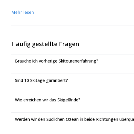
Weitere Informationen
Mehr lesen
Das Schiff ist ausgestattet mit:
GPS-Positionierung und elektronischer Kartensoftware
Zwei Radare
Magnet- und Fluxgate-Kompass
Häufig gestellte Fragen
Autopilot, Echolot und AIS
DSC UKW- und Kurzwellenradios
SatC, Iridium Pilot und Starlink-Kommunikation
Brauche ich vorherige Skitourenerfahrung?
Brandmelde- und Löschsysteme
Zwei 20-Personen-Rettungsinseln
EPIRB- und SART-Notfallausrüstung
Überlebensanzüge und Schwimmwesten
Sind 10 Skitage garantiert?
Wie erreichen wir das Skigelände?
Werden wir den Südlichen Ozean in beide Richtungen überqu