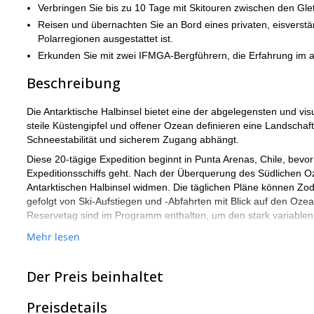
Verbringen Sie bis zu 10 Tage mit Skitouren zwischen den Gle
Reisen und übernachten Sie an Bord eines privaten, eisverstär
Polarregionen ausgestattet ist.
Erkunden Sie mit zwei IFMGA-Bergführern, die Erfahrung im an
Beschreibung
Die Antarktische Halbinsel bietet eine der abgelegensten und vis
steile Küstengipfel und offener Ozean definieren eine Landschaf
Schneestabilität und sicherem Zugang abhängt.
Diese 20-tägige Expedition beginnt in Punta Arenas, Chile, bevor
Expeditionsschiffs geht. Nach der Überquerung des Südlichen Oz
Antarktischen Halbinsel widmen. Die täglichen Pläne können Z
gefolgt von Ski-Aufstiegen und -Abfahrten mit Blick auf den Ozea
Reservetag sind im Programm enthalten, um den stark variablen
Die Expedition wird von zwei UIAGM/IFMGA-zertifizierten Bergführ
Mehr lesen
konzipiert. Jorge, der leitende AndesCross-Bergführer, arbeitet 
Erfahrung in der Führung von Skibergsteigerexpeditionen in a
Der Preis beinhaltet
Nach dem Skiprogramm wird die Gruppe auf der King George Isl
zurückkehren, um eine zweite Ozeanüberquerung zu vermeiden. 
Preisdetails
die Verfügbarkeit für die Expedition zu bestätigen!