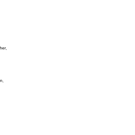
her,
n,
eiche
n und