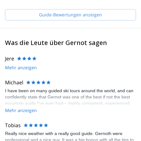
Guide-Bewertungen anzeigen
Was die Leute über Gernot sagen
Jere
Mehr anzeigen
Michael
I have been on many guided ski tours around the world, and can
confidently state that Gernot was one of the best if not the best
mountain guide I’ve ever had— highly competent, experienced,
knowledgeable, flexible, always made the right decisions to
Mehr anzeigen
maximize safety and enjoyment. I would trust him to safely get
me up and down any mountain
Tobias
Really nice weather with a really good guide. Gernoth were
professional and a nice guy. It was a big bonus with all the tips to