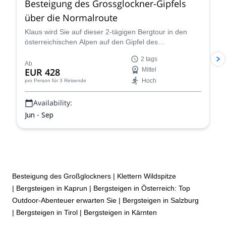
Besteigung des Grossglockner-Gipfels
über die Normalroute
Klaus wird Sie auf dieser 2-tägigen Bergtour in den
österreichischen Alpen auf den Gipfel des
Grossglockners führen. Die Aussichten sind
2 tags
atemberaubend!
Ab
EUR 428
Mittel
Hoch
pro Person
für 3 Reisende
Availability:
Jun - Sep
Besteigung des Großglockners
|
Klettern Wildspitze
|
Bergsteigen in Kaprun
|
Bergsteigen in Österreich: Top
Outdoor-Abenteuer erwarten Sie
|
Bergsteigen in Salzburg
|
Bergsteigen in Tirol
|
Bergsteigen in Kärnten