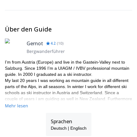
Wegs" (Schwierigkeitsgrad I-II) ab, vorbei an den
"Steinernen Mandl'n". Dieser Teil des Abstiegs ist mit festen
Stahlseilen gesichert. Von dort erreichen wir das Trippkees,
das wir bis zum Boden überqueren. Die Wanderung endet
Gießener Hütte
entlang des Schwarzenburger Wegs an der
Über den Guide
(2218 m).
Höhenunterschied:
Gernot
4.2
(
10
)
Aufstieg: 1340 m
Bergwanderführer
Abstieg: 1140 m
I’m from Austria (Europe) and live in the Gastein-Valley next to
Salzburg. Since 1996 I’m a UIAGM / IVBV professional mountain
Ungefähre Wanderlänge: 7-9 Std.
guide. In 2000 I graduated as a ski instructor.
My last 20 years I was working as mountain guide in all different
parts of the Alps, in all seasons. In winter I work for different ski
schools as ski instructor in Austria and Switzerland. Since a
couple of years i am guiding as well in New Zealand. Furthermore
I`m working in several education teams like the Austrian Mountain
Mehr lesen
Guide Association as a coach, and also in the Austrian Skiing
Instructor Association, specialized for alpine courses.
Sprachen
I was member of two Himalaya expeditions in 1997 and 2004. I
Deutsch | Englisch
have been climbing on Cho Oyu and Broad Peak .
My big passion is rock and ice climbing.