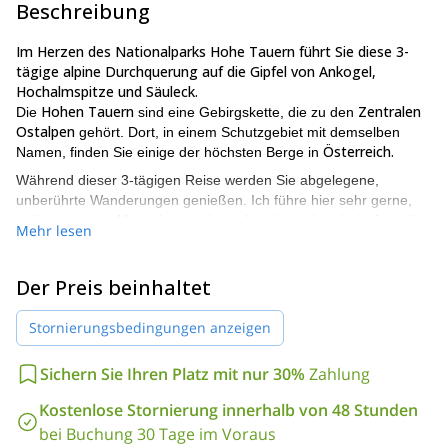
Beschreibung
Im Herzen des Nationalparks Hohe Tauern führt Sie diese 3-
tägige alpine Durchquerung auf die Gipfel von Ankogel,
Hochalmspitze und Säuleck.
Hohen Tauern
Zentralen
Die
sind eine Gebirgskette, die zu den
Ostalpen
gehört. Dort, in einem Schutzgebiet mit demselben
Österreich.
Namen, finden Sie einige der höchsten Berge in
Während dieser 3-tägigen Reise werden Sie abgelegene,
unberührte Wanderungen genießen. Ich führe hier sehr gerne,
weil es weniger Menschen und wunderschöne Landschaften gibt.
Mehr lesen
Ankogel (3252 m).
Am ersten Tag erreichen wir den Gipfel des
Dies ist einer der am leichtesten zugänglichen Gipfel in dieser
Der Preis beinhaltet
Region, da es eine Seilbahn gibt, die uns bis auf 2600 m bringt.
Hochalmspitze
Am zweiten Tag wandern wir zum Gipfel der
Stornierungsbedingungen anzeigen
(3360 m),
die als einer der schönsten Berge der Ostalpen gilt.
Dieser Gipfel wird oft als "Tauernkönigin" bezeichnet. Sein
Sichern Sie Ihren Platz mit nur 30%
Zahlung
Gegenstück (der "Tauernkönig") ist der höchste Berg des Landes,
Großglockner.
der
Kostenlose Stornierung innerhalb von 48 Stunden
Außerdem wandern wir an diesem Tag entlang der Seitenmoräne
bei Buchung 30 Tage im Voraus
Großelendkees-Gletschers.
des