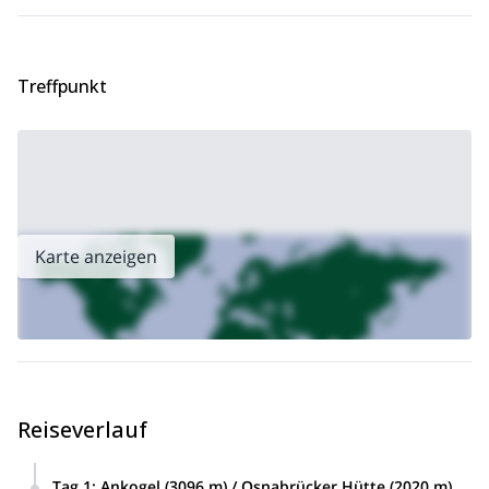
Säuleck
Schließlich erreichen wir am letzten Tag den Gipfel des
(3086 m)
und kehren dann in die Stadt Mallnitz zurück, wo
unsere Reise endet.
Treffpunkt
Für weitere Details finden Sie den vollständigen Reiseverlauf für
diese Reise unten in dieser Beschreibung.
Planen Sie eine Reise nach Österreich? Bitte kontaktieren Sie
mich und lassen Sie uns eine Wanderung in diesen
wunderschönen Bergen organisieren.
Karte anzeigen
Reiseverlauf
Tag 1
:
Ankogel (3096 m) / Osnabrücker Hütte (2020 m).