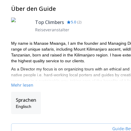
Über den Guide
Top Climbers
5.0
(
2
)
Reiseveranstalter
My name is Manase Mwanga, I am the founder and Managing Direc
range of unique safaris, including Mount Kilimanjaro ascent, wildl
Tanzanian, born and raised in the Kilimanjaro region. I have ex
the highest quality service to our clients.
As a Director my focus is on organizing tours with an ethical and 
native people i.e. hard-working local porters and guides by creati
resources in a sustainable way, taking care of the benefits of it 
Mehr lesen
WE are the guides and we always take care of your satisfaction.
Sprachen
Englisch
Guide-Be