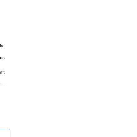
de
ees
fit
des.