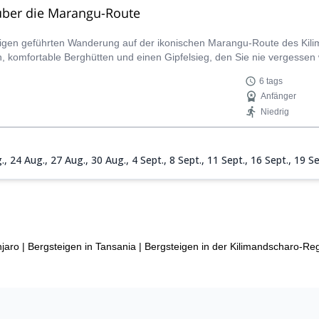
über die Marangu-Route
gigen geführten Wanderung auf der ikonischen Marangu-Route des Kilima
 komfortable Berghütten und einen Gipfelsieg, den Sie nie vergessen
6 tags
Anfänger
Niedrig
.,
24 Aug.,
27 Aug.,
30 Aug.,
4 Sept.,
8 Sept.,
11 Sept.,
16 Sept.,
19 Se
5 Okt.,
27 Okt.,
31 Okt.,
3 Nov.,
7 Nov.,
11 Nov.,
14 Nov.,
18 Nov.,
21
jaro
|
Bergsteigen in Tansania
|
Bergsteigen in der Kilimandscharo-Re