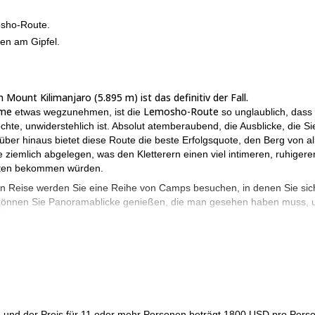
osho-Route.
en am Gipfel.
ount Kilimanjaro (5.895 m) ist das definitiv der Fall.
ame
Lemosho-Route
etwas wegzunehmen, ist die
so unglaublich, dass 
hte, unwiderstehlich ist. Absolut atemberaubend, die Ausblicke, die Si
ber hinaus bietet diese Route die beste Erfolgsquote, den Berg von al
e ziemlich abgelegen, was den Kletterern einen viel intimeren, ruhiger
Routen bekommen würden.
 Reise werden Sie eine Reihe von Camps besuchen, in denen Sie sich
, können Sie Panoramablicke genießen, die man gesehen haben muss,
eigen.
guter körperlicher Verfassun
tig, dass die Teilnehmer dieser Reise in
st die Art von Erfahrung, über die Sie den Rest Ihres Lebens nachd
e senden. Wir freuen uns darauf, Sie zu führen.
ier genießen können.
, und der Preis für 11 oder mehr Personen beträgt 1800 USD pro Perso