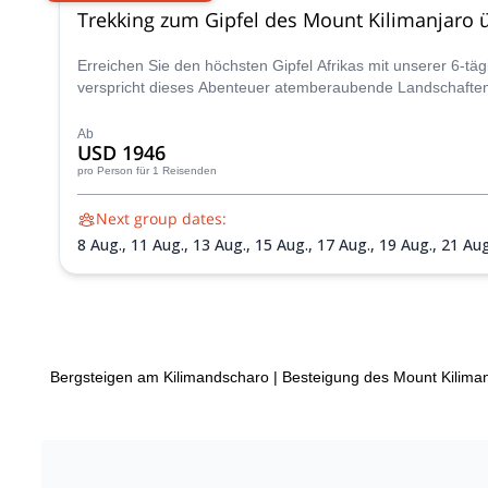
Trekking zum Gipfel des Mount Kilimanjaro 
Erreichen Sie den höchsten Gipfel Afrikas mit unserer 6-tä
verspricht dieses Abenteuer atemberaubende Landschaften,
Ab
USD 1946
pro Person
für 1 Reisenden
Next group dates:
8 Aug.,
11 Aug.,
13 Aug.,
15 Aug.,
17 Aug.,
19 Aug.,
21 Aug
Okt.,
12 Okt.,
14 Okt.,
16 Okt.,
18 Okt.,
21 Okt.,
23 Okt.,
2
Dez.,
19 Dez.,
23 Dez.,
26 Dez.,
30 Dez.
Bergsteigen am Kilimandscharo
|
Besteigung des Mount Kiliman