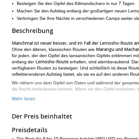
Besteigen Sie den Gipfel des Kilimandscharo in nur 7 Tagen.
Machen Sie den Aufstieg entlang der großartigen neuen Lem
Verbringen Sie Ihre Nächte in verschiedenen Camps weiter ob
Beschreibung
Manchmal ist neuer besser, und im Fall der Lemosho-Route am M
Marangu und Mach
Ohne den älteren, klassischen Routen wie
für jeden, der den Gipfel des tansanischen Gipfels erklimmen möc
Lemosho-Route
entlang der
erhalten, sind atemberaubend. Darü
verfügbaren Routen zu besteigen. Und schließlich ist diese Rout
reflektierenderen Aufstieg bietet, als sie es auf den anderen 
Wir nähern uns dem Gipfel von Osten und während der gesamten
die Nacht niederlassen können. Wenn wir den Gipfel erreichen
Mweka Trails
sie zu glauben. Wir werden dann entlang des
abst
Mehr lesen
Da wir diesen Aufstieg in nur 7 Tagen machen werden, ist es wich
sind.
Der Preis beinhaltet
Den Kilimandscharo entlang der Lemosho-Route zu besteigen, i
werden. Um sich uns anzuschließen, müssen Sie nur eine Anfrag
Preisdetails
8-tägige Version dieser Reise
Sie h
Wir bieten auch eine
an, die
Der Preis für 8 bis 10 Personen beträgt 1850 USD pro Person