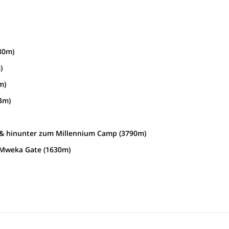
80m)
)
m)
3m)
& hinunter zum Millennium Camp (3790m)
Mweka Gate (1630m)