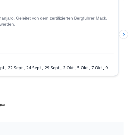
njaro. Geleitet von dem zertifizierten Bergführer Mack,
 werden.
pt.,
22 Sept.,
24 Sept.,
29 Sept.,
2 Okt.,
5 Okt.,
7 Okt.,
9
 Nov.,
25 Nov.,
28 Nov.,
2 Dez.,
5 Dez.,
9 Dez.,
12 Dez.,
16
gion