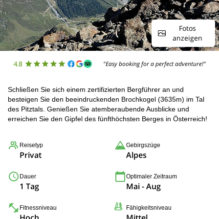
Fotos
anzeigen
4.8
"Easy booking for a perfect adventure!"
Schließen Sie sich einem zertifizierten Bergführer an und
besteigen Sie den beeindruckenden Brochkogel (3635m) im Tal
des Pitztals. Genießen Sie atemberaubende Ausblicke und
erreichen Sie den Gipfel des fünfthöchsten Berges in Österreich!
Reisetyp
Gebirgszüge
Privat
Alpes
Dauer
Optimaler Zeitraum
1 Tag
Mai - Aug
Fitnessniveau
Fähigkeitsniveau
Hoch
Mittel