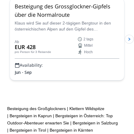
Besteigung des Grossglockner-Gipfels
über die Normalroute
Klaus wird Sie auf dieser 2-tägigen Bergtour in den
österreichischen Alpen auf den Gipfel des
Grossglockners führen. Die Aussichten sind
2 tags
atemberaubend!
Ab
EUR 428
Mittel
Hoch
pro Person
für 3 Reisende
Availability:
Jun - Sep
Besteigung des Großglockners
|
Klettern Wildspitze
|
Bergsteigen in Kaprun
|
Bergsteigen in Österreich: Top
Outdoor-Abenteuer erwarten Sie
|
Bergsteigen in Salzburg
|
Bergsteigen in Tirol
|
Bergsteigen in Kärnten