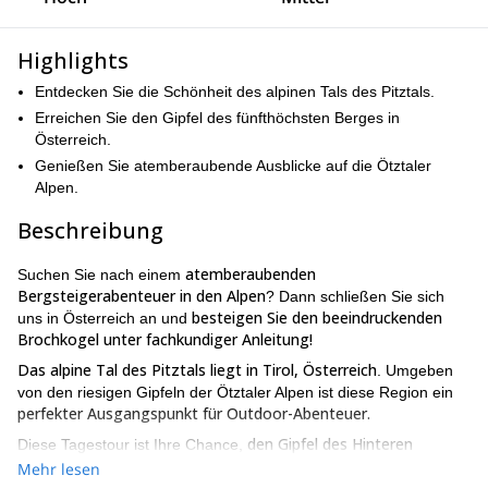
Highlights
Entdecken Sie die Schönheit des alpinen Tals des Pitztals.
Erreichen Sie den Gipfel des fünfthöchsten Berges in
Österreich.
Genießen Sie atemberaubende Ausblicke auf die Ötztaler
Alpen.
Beschreibung
atemberaubenden
Suchen Sie nach einem
Bergsteigerabenteuer in den Alpen
? Dann schließen Sie sich
besteigen Sie den beeindruckenden
uns in Österreich an und
Brochkogel unter fachkundiger Anleitung!
Das alpine Tal des Pitztals liegt in Tirol, Österreich
. Umgeben
von den riesigen Gipfeln der Ötztaler Alpen ist diese Region ein
perfekter Ausgangspunkt für Outdoor-Abenteuer.
den Gipfel des Hinteren
Diese Tagestour ist Ihre Chance,
Brochkogel (3.635m), des fünfthöchsten Berges in Österreich,
Mehr lesen
zu erreichen.