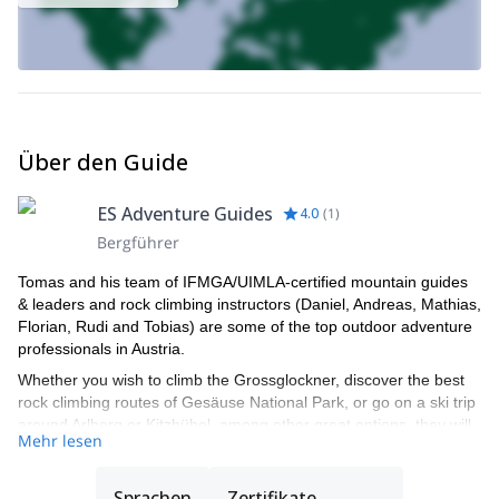
Über den Guide
ES Adventure Guides
4.0
(
1
)
Bergführer
Tomas and his team of IFMGA/UIMLA-certified mountain guides
& leaders and rock climbing instructors (Daniel, Andreas, Mathias,
Florian, Rudi and Tobias) are some of the top outdoor adventure
professionals in Austria.
Whether you wish to climb the Grossglockner, discover the best
rock climbing routes of Gesäuse National Park, or go on a ski trip
around Arlberg or Kitzbühel, among other great options, they will
Mehr lesen
be able to show you the top spots and the ropes to ensure you
have an unforgettable and safe adventure.
Sprachen
Zertifikate