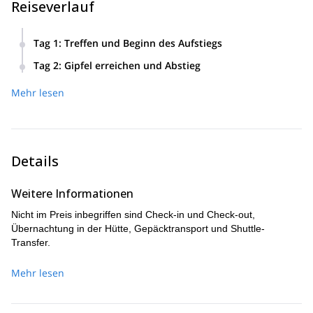
Reiseverlauf
Wenn Sie bereit für neue Herausforderungen sind, zögern Sie
nicht und kommen Sie mit mir zum Großvenediger. Ich
Tag 1
:
Treffen und Beginn des Aufstiegs
verspreche Ihnen, dass diese Kletterreise Sie sprachlos machen
und nach mehr verlangen wird. Ich warte auf Ihre
Wir treffen uns am Parkplatz Hopffeldboden im
Tag 2
:
Gipfel erreichen und Abstieg
Kontaktaufnahme. Es wird mir eine Freude sein, Ihr Führer zu
Obersulzbachtal. Dann bringt uns ein Shuttle zur
Wir steigen von der Kürsinger Hütte auf, vorbei am
sein und gemeinsam im Inneren der österreichischen Alpen
Kürsingerhütte-Seilbahn. Wir beginnen unseren Aufstieg zur
Mehr lesen
Obersulzbach bis zur Venediger Scharte. Wir überqueren
Abenteuer zu erleben.
Kürsinger Hütte, indem wir entweder den Wanderweg oder
den Grat in flachem Gelände, bis wir nach 4-6 Stunden den
den gesicherten Klettersteig für etwa 2 Stunden folgen.
Gipfel des Großvenedigers erreichen. Dann steigen wir auf
dem Rückweg zur Kürsinger Hütte und schließlich zur
Seilbahn ab.
Details
Weitere Informationen
Nicht im Preis inbegriffen sind Check-in und Check-out,
Übernachtung in der Hütte, Gepäcktransport und Shuttle-
Transfer.
Mehr lesen