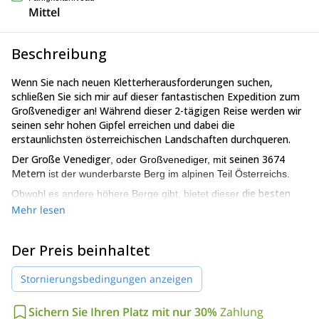
Mittel
Beschreibung
Wenn Sie nach neuen Kletterherausforderungen suchen,
schließen Sie sich mir auf dieser fantastischen Expedition zum
Großvenediger an! Während dieser 2-tägigen Reise werden wir
seinen sehr hohen Gipfel erreichen und dabei die
erstaunlichsten österreichischen Landschaften durchqueren.
Der Große Venediger
seinen 3674
, oder Großvenediger, mit
Metern
ist der wunderbarste Berg im alpinen Teil Österreichs.
die besten
Obwohl es andere höhere Berge gibt, bietet dieser
Aussichten
auf die umliegenden Landschaften.
Mehr lesen
Der Großvenediger ist der Hauptgipfel der Venedigergruppe,
einer Bergkette in den Alpen.
Der Preis beinhaltet
Laut Experten ist er der vierthöchste Gipfel Österreichs.
Stornierungsbedingungen anzeigen
Sobald wir den Gipfel erreichen, werden Sie von spektakulären
Diese Kulisse ist Teil des
Gletschern umgeben sein.
wunderschönen Nationalparks Hohe Tauern.
Sichern Sie Ihren Platz mit nur 30%
Zahlung