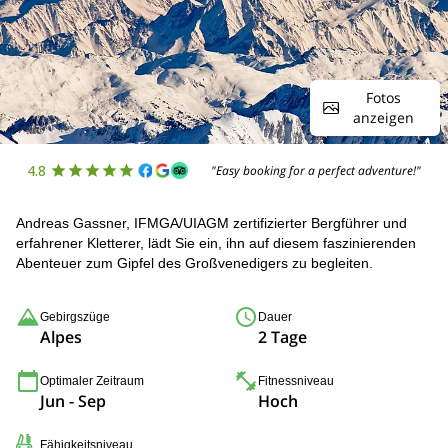
Fotos
anzeigen
4.8
"Easy booking for a perfect adventure!"
Andreas Gassner, IFMGA/UIAGM zertifizierter Bergführer und
erfahrener Kletterer, lädt Sie ein, ihn auf diesem faszinierenden
Abenteuer zum Gipfel des Großvenedigers zu begleiten.
Gebirgszüge
Dauer
Alpes
2 Tage
Optimaler Zeitraum
Fitnessniveau
Jun - Sep
Hoch
Fähigkeitsniveau