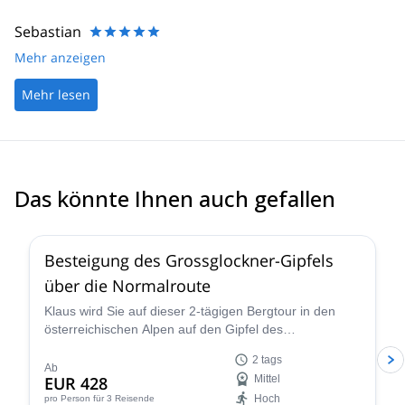
Sebastian
Mehr anzeigen
Mehr lesen
Das könnte Ihnen auch gefallen
4.6
(
12
)
Besteigung des Grossglockner-Gipfels
über die Normalroute
Klaus wird Sie auf dieser 2-tägigen Bergtour in den
österreichischen Alpen auf den Gipfel des
Grossglockners führen. Die Aussichten sind
2 tags
atemberaubend!
Ab
EUR 428
Mittel
Hoch
pro Person
für 3 Reisende