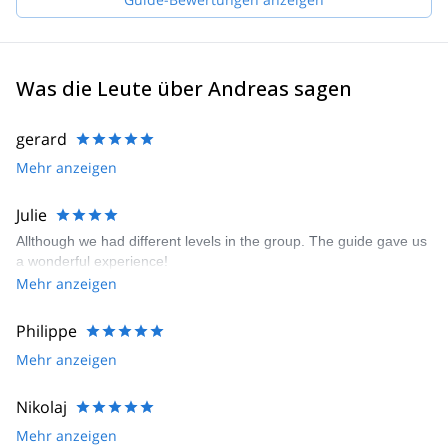
IFMGA certified guides. Our philosophy is "to know how to do
something well is to enjoy it". Therefore, we always keep learning
to give you the best experience.
Was die Leute über Andreas sagen
gerard
Mehr anzeigen
Julie
Allthough we had different levels in the group. The guide gave us
a wonderful experience!
Mehr anzeigen
Philippe
Mehr anzeigen
Nikolaj
Mehr anzeigen