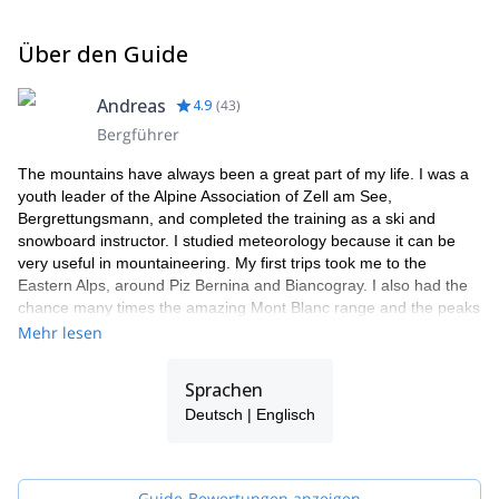
Über den Guide
Andreas
4.9
(
43
)
Bergführer
The mountains have always been a great part of my life. I was a
youth leader of the Alpine Association of Zell am See,
Bergrettungsmann, and completed the training as a ski and
snowboard instructor. I studied meteorology because it can be
very useful in mountaineering. My first trips took me to the
Eastern Alps, around Piz Bernina and Biancogray. I also had the
chance many times the amazing Mont Blanc range and the peaks
around Chamonix. Finally, I got to practice in the high mountains
Mehr lesen
of Bolivia and Chile.
I have really found my calling as a mountain guide. I am right
Sprachen
where I always wanted to be. The smile on my clients' faces at
Deutsch | Englisch
the summit or after an intense ski day is so rewarding!
I am part of a team of local guides (Bergführer Zell am See
Kaprun), all friends of mine, guys with whom I share the passion
for the mountains. They are Markus B, Markus H and Gerald, all
Guide-Bewertungen anzeigen