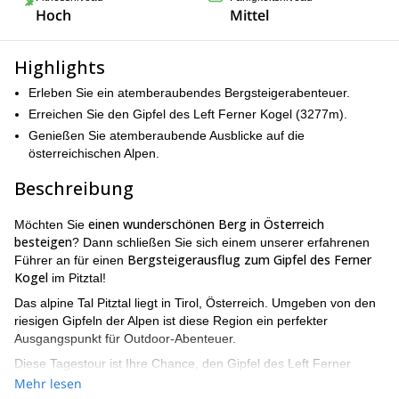
Hoch
Mittel
Highlights
Erleben Sie ein atemberaubendes Bergsteigerabenteuer.
Erreichen Sie den Gipfel des Left Ferner Kogel (3277m).
Genießen Sie atemberaubende Ausblicke auf die
österreichischen Alpen.
Beschreibung
einen wunderschönen Berg in Österreich
Möchten Sie
besteigen
? Dann schließen Sie sich einem unserer erfahrenen
Bergsteigerausflug zum Gipfel des Ferner
Führer an für einen
Kogel
im Pitztal!
Das alpine Tal Pitztal liegt in Tirol, Österreich. Umgeben von den
riesigen Gipfeln der Alpen ist diese Region ein perfekter
Ausgangspunkt für Outdoor-Abenteuer.
Diese Tagestour ist Ihre Chance, den Gipfel des Left Ferner
einer der beliebtesten Gipfel der
Kogel (3277m) zu erreichen,
Mehr lesen
Stubaier Alpen