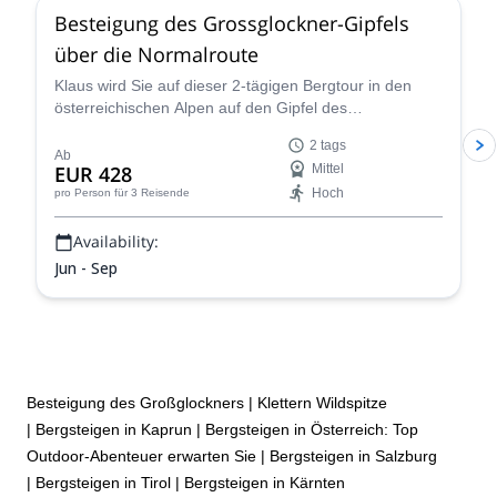
Besteigung des Grossglockner-Gipfels
über die Normalroute
Klaus wird Sie auf dieser 2-tägigen Bergtour in den
österreichischen Alpen auf den Gipfel des
Grossglockners führen. Die Aussichten sind
2 tags
atemberaubend!
Ab
EUR 428
Mittel
Hoch
pro Person
für 3 Reisende
Availability:
Jun - Sep
Besteigung des Großglockners
|
Klettern Wildspitze
|
Bergsteigen in Kaprun
|
Bergsteigen in Österreich: Top
Outdoor-Abenteuer erwarten Sie
|
Bergsteigen in Salzburg
|
Bergsteigen in Tirol
|
Bergsteigen in Kärnten