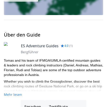
Über den Guide
ES Adventure Guides
4.0
(
1
)
Bergführer
Tomas and his team of IFMGA/UIMLA-certified mountain guides
& leaders and rock climbing instructors (Daniel, Andreas, Mathias,
Florian, Rudi and Tobias) are some of the top outdoor adventure
professionals in Austria.
Whether you wish to climb the Grossglockner, discover the best
rock climbing routes of Gesäuse National Park, or go on a ski trip
around Arlberg or Kitzbühel, among other great options, they will
Mehr lesen
be able to show you the top spots and the ropes to ensure you
have an unforgettable and safe adventure.
Sprachen
Zertifikate