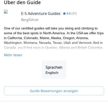
Über den Guide
E-S Adventure Guides
4.6
(
37
)
Bergführer
One of our certified guides will take you skiing and climbing to
some of the best spots in North America. In the USA we offer trips
in California, Colorado, Maine, Alaska, Oregon, Arizona,
Washington, Montana, Nevada, Texas, Utah and Vermont. And in
Canada, you'll find tours in Quebec, Alberta and British Columbia.
Mehr lesen
Sprachen
Englisch
Guide-Bewertungen anzeigen