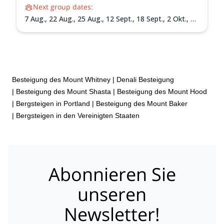
Next group dates:
7 Aug.,
22 Aug.,
25 Aug.,
12 Sept.,
18 Sept.,
2 Okt.,
12
Juni 2027,
15 Juni 2027,
18 Juni 2027,
26 Juni 2027,
30
Juni 2027,
3 Juli 2027,
6 Juli 2027,
9 Juli 2027,
13 Juli
2027,
24 Juli 2027,
30 Juli 2027,
3 Aug. 2027,
7 Aug.
2027,
14 Aug. 2027,
17 Aug. 2027,
20 Aug. 2027,
24
Aug. 2027,
1 Sept. 2027,
4 Sept. 2027,
7 Sept. 2027,
10 Sept. 2027,
14 Sept. 2027,
18 Sept. 2027,
22 Sept.
Besteigung des Mount Whitney
|
Denali Besteigung
2027,
25 Sept. 2027,
28 Sept. 2027,
1 Okt. 2027
|
Besteigung des Mount Shasta
|
Besteigung des Mount Hood
|
Bergsteigen in Portland
|
Besteigung des Mount Baker
|
Bergsteigen in den Vereinigten Staaten
Abonnieren Sie
unseren
Newsletter!