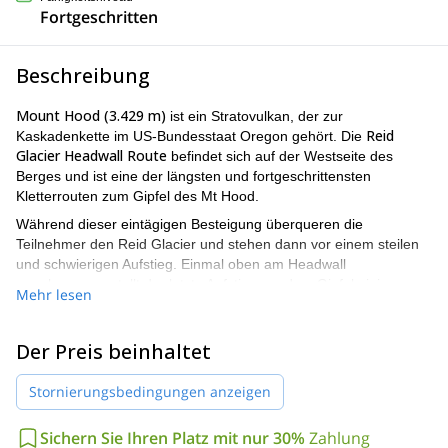
Fortgeschritten
Beschreibung
Mount Hood (3.429 m)
ist ein Stratovulkan, der zur
Reid
Kaskadenkette im US-Bundesstaat Oregon gehört. Die
Glacier Headwall Route
befindet sich auf der Westseite des
Berges und ist eine der längsten und fortgeschrittensten
Kletterrouten zum Gipfel des Mt Hood.
Während dieser eintägigen Besteigung überqueren die
Teilnehmer den Reid Glacier und stehen dann vor einem steilen
und schwierigen Aufstieg. Einmal oben am Headwall
angekommen, stellt der letzte Aufstieg vor dem Gipfel einige
Mehr lesen
wichtige Hindernisse dar, darunter Eistürme, die nicht
unterschätzt werden sollten. Der Abstieg erfolgt über eine der
Routen auf der Südseite.
Der Preis beinhaltet
fortgeschrittene Kletterer
Nur
mit umfangreicher
Stornierungsbedingungen anzeigen
Bergsteigererfahrung sollten versuchen, den Mt. Hood über den
Reid Glacier Headwall zu besteigen.
Sichern Sie Ihren Platz mit nur 30%
Zahlung
Nutzen Sie die Gelegenheit, den geliebten Mt Hood über eine