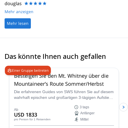
douglas
Mehr anzeigen
Mehr lesen
Das könnte Ihnen auch gefallen
4.9
(
14
)
Einer Gruppe beitreten
Besteigen Sie den Mt. Whitney über die
Mountaineer’s Route Sommer/Herbst
Die erfahrenen Guides von SWS führen Sie auf diesem
wahrhaft epischen und großartigen 3-tägigen Aufstieg
des Mount Whitney im Sommer über die Mountaineer’s
3 tags
Route, einen beliebten und klassischen Pfad, der Sie
Ab
USD 1833
Anfänger
durch einige der einzigartigsten Landschaften und
Mittel
pro Person
für 1 Reisenden
Gelände in Kalifornien führt.