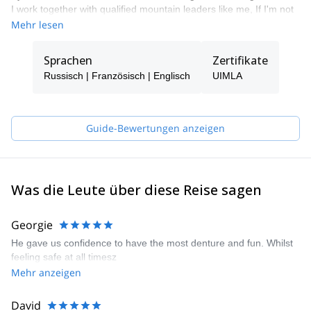
I work together with qualified mountain leaders like me, If I'm not
available to guide you, one of my colleagues will take care of you.
Mehr lesen
I'm a passionate skier, in 2009 I made the first ski descent of
Manaslu, the 8th highest mountain in the world (8156m).
Sprachen
Zertifikate
Fluent in French, Russian and Spanish, I also work as an
Russisch | Französisch | Englisch
UIMLA
interpreter and love to chat.
Guide-Bewertungen anzeigen
Was die Leute über diese Reise sagen
Georgie
He gave us confidence to have the most denture and fun. Whilst
feeling safe at all timesz
Mehr anzeigen
David