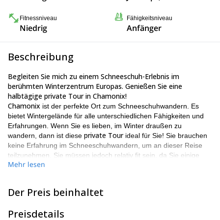
Fitnessniveau
Fähigkeitsniveau
Niedrig
Anfänger
Beschreibung
Begleiten Sie mich zu einem Schneeschuh-Erlebnis im
berühmten Winterzentrum Europas. Genießen Sie eine
halbtägige private Tour in Chamonix!
Chamonix
ist der perfekte Ort zum Schneeschuhwandern. Es
bietet Wintergelände für alle unterschiedlichen Fähigkeiten und
Erfahrungen. Wenn Sie es lieben, im Winter draußen zu
private Tour
wandern, dann ist diese
ideal für Sie! Sie brauchen
keine Erfahrung im Schneeschuhwandern, um an dieser Reise
teilzunehmen. Sie müssen jedoch relativ fit sein, da Sie einige
Mehr lesen
Anstiege bewältigen werden.
Wenn Sie mich kontaktieren, kann ich Ihnen verschiedene
Chamonix
Schneeschuhoptionen in
anbieten. Sie können auch
Der Preis beinhaltet
das Intensitäts- und Schwierigkeitsniveau des Spaziergangs
bestimmen. Jede Reise wird individuell für jeden Kunden
Preisdetails
gestaltet.