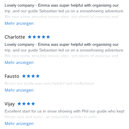
Lovely company - Emma was super helpful with organising our
trip, and our guide Sebastian led us on a snowshoeing adventure.
We saw some amazing snowy sites, got plenty of exercise and
laughed a lot. Thank you Cloud 9!
Mehr anzeigen
Charlotte
Lovely company - Emma was super helpful with organising our
trip, and our guide Sebastian led us on a snowshoeing adventure.
We saw some amazing snowy sites, got plenty of exercise and
laughed a lot. Thank you Cloud 9!
Mehr anzeigen
Fausto
Bruno our guide was very helpful and profesional
Mehr anzeigen
Vijay
Excellent start for us in snow shoeing with Phil our guide who kept
things nice and easy - an enjoyable activity to redo.
Mehr anzeigen