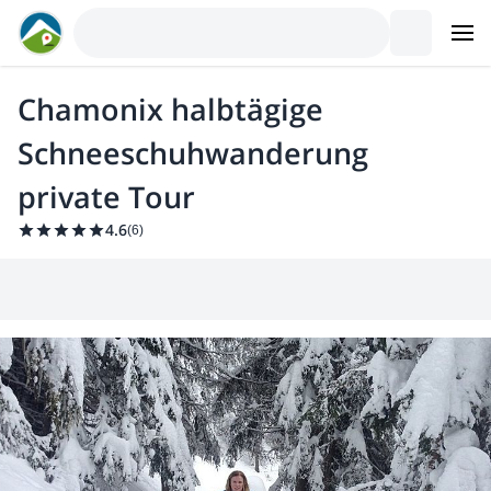
Chamonix halbtägige
Schneeschuhwanderung
private Tour
4.6
(
6
)