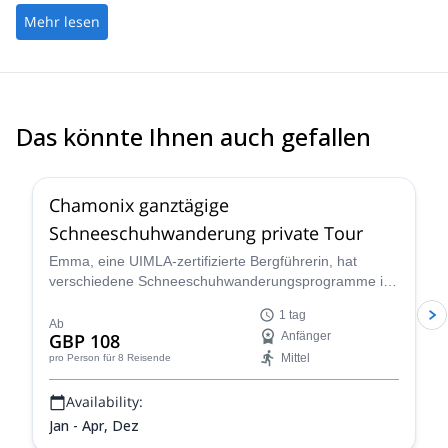
Mehr lesen
Das könnte Ihnen auch gefallen
5.0
(
3
)
Chamonix ganztägige
Schneeschuhwanderung private Tour
Emma, eine UIMLA-zertifizierte Bergführerin, hat
verschiedene Schneeschuhwanderungsprogramme in
Chamonix entworfen, die für alle Niveaus und
1 tag
körperlichen Bedingungen geeignet sind. Genießen Sie
Ab
GBP 108
Anfänger
eine ganztägige Tour durch atemberaubende
Mittel
pro Person
für 8 Reisende
Landschaften!
Availability:
Jan - Apr, Dez