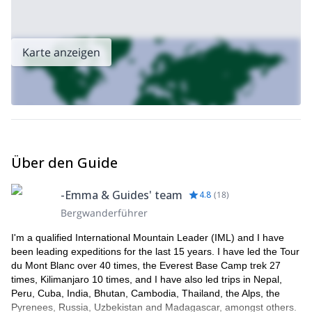
erleben möchten. Diese private geführte Tour ist eine der
besten Optionen, um das Tal zu entdecken. Ich freue mich
darauf, von Ihnen zu hören!
Karte anzeigen
Über den Guide
-Emma & Guides' team
4.8
(
18
)
Bergwanderführer
I'm a qualified International Mountain Leader (IML) and I have
been leading expeditions for the last 15 years. I have led the Tour
du Mont Blanc over 40 times, the Everest Base Camp trek 27
times, Kilimanjaro 10 times, and I have also led trips in Nepal,
Peru, Cuba, India, Bhutan, Cambodia, Thailand, the Alps, the
Pyrenees, Russia, Uzbekistan and Madagascar, amongst others.