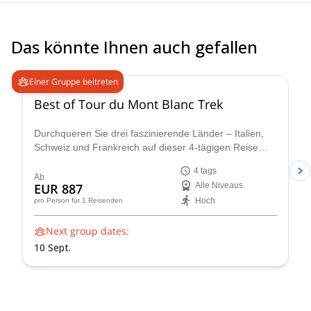
Das könnte Ihnen auch gefallen
4.8
(
37
)
Einer Gruppe beitreten
Best of Tour du Mont Blanc Trek
Durchqueren Sie drei faszinierende Länder – Italien,
Schweiz und Frankreich auf dieser 4-tägigen Reise
entlang des ikonischen Tour du Mont Blanc. Diese
4 tags
sorgfältig kuratierte Wanderung zeigt das Wesen des
Ab
EUR 887
Alle Niveaus
Tour du Mont Blanc und ermöglicht es Ihnen, die
Hoch
pro Person
für 1 Reisenden
vielfältige Schönheit und das reiche kulturelle Erbe der
Region in einem komprimierten, aber unvergesslichen
Next group dates:
Abenteuer zu erleben.
10 Sept.