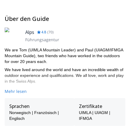
Über den Guide
Alps
4.8
(
70
)
Führungsagentur
We are Tom (UIMLA Mountain Leader) and Paul (UIAGM/IFMGA
Mountain Guide), two friends who have worked in the outdoors
for over 20 years each.
We have lived around the world and have an incredible wealth of
outdoor experience and qualifications. We all love, work and play
in the Swiss Alps.
We love sharing our local environment with guests and helping
Mehr lesen
them to get the best out of their holidays. We have trips going out
most weeks so come and join us or contact us if you would like
Sprachen
Zertifikate
something similar on a different date.
Norwegisch | Französisch |
UIMLA | UIAGM |
Englisch
IFMGA