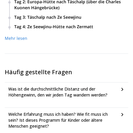
Tag 2
:
Europa-Hütte nach Täschalp (über die Charles
Uhr.
Kuonen Hängebrücke)
Wanderung:
rauer Waldweg zur Europa-Hütte.
Wanderung:
Charles Kuonen
Überquerung der
Tag 3
:
Täschalp nach Ze Seewjinu
Panoramablicke auf die Schweizer Alpen.
Hängebrücke. Mit 494m Länge ist sie die längste
Wanderung:
entlang des Pfades in Richtung Matterhorn,
Hängebrücke in den Alpen!
Übernachtung
Tag 4
:
Ze Seewjinu-Hütte nach Zermatt
: Europa-Hütte. B/D
atemberaubende Ausblicke auf den ikonischen Berg.
Wanderung:
Rundgang um die 5 Seen und Abstieg nach
Wanderung entlang des Europaweg-Balkonpfades zur
Höhe:
2220m
Übernachtung:
Ze Seewjinu-Berghütte. B/D.
Mehr lesen
Zermatt.
Täschalp-Berghütte.
Abschied:
Sie werden rechtzeitig für den Zug zurück zum
Übernachtung: Täschalp-Berghütte. B/D
Flughafen, entweder Genf, Zürich oder Mailand, zurück
sein, Ankunft bis 18:00 Uhr.
Häufig gestellte Fragen
Was ist die durchschnittliche Distanz und der
Höhengewinn, den wir jeden Tag wandern werden?
Welche Erfahrung muss ich haben? Wie fit muss ich
sein? Ist dieses Programm für Kinder oder ältere
Menschen geeignet?