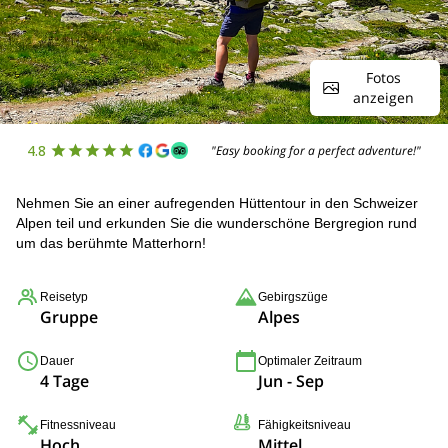
Fotos
anzeigen
4.8
"Easy booking for a perfect adventure!"
Nehmen Sie an einer aufregenden Hüttentour in den Schweizer
Alpen teil und erkunden Sie die wunderschöne Bergregion rund
um das berühmte Matterhorn!
Reisetyp
Gebirgszüge
Gruppe
Alpes
Dauer
Optimaler Zeitraum
4 Tage
Jun - Sep
Fitnessniveau
Fähigkeitsniveau
Hoch
Mittel