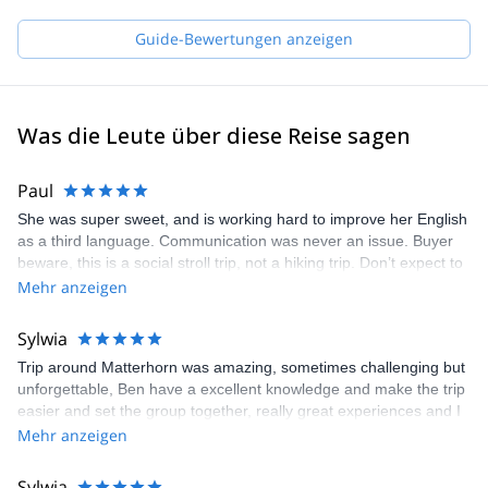
Guide-Bewertungen anzeigen
Was die Leute über diese Reise sagen
Paul
She was super sweet, and is working hard to improve her English
as a third language. Communication was never an issue. Buyer
beware, this is a social stroll trip, not a hiking trip. Don’t expect to
go faster than 1.5mph, and expect lots of 20+ min breaks every
Mehr anzeigen
60-90 minutes
Sylwia
Trip around Matterhorn was amazing, sometimes challenging but
unforgettable, Ben have a excellent knowledge and make the trip
easier and set the group together, really great experiences and I
can’t wait for next one!
Mehr anzeigen
Sylwia