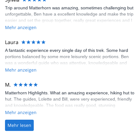
Trip around Matterhorn was amazing, sometimes challenging but
unforgettable, Ben have a excellent knowledge and make the trip
easier and set the group together, really great experiences and I
can’t wait for next one!
Mehr anzeigen
Laura
A fantastic experience every single day of this trek. Some hard
portions balanced by some more leisurely scenic portions. Ben
was a wonderful guide who was attentive, knowledgeable and
charming. Highly recommend booking with Alps Adventures and
Mehr anzeigen
choosing Ben as your guide.
M.
Matterhorn Highlights. What an amazing experience, hiking hut to
hut. The guides, Lolette and Bill, were very experienced, friendly
and knowledgeable. The food was really good, stunning
scenery... just lovely walking with a really great bunch of people..
Mehr anzeigen
Mehr lesen