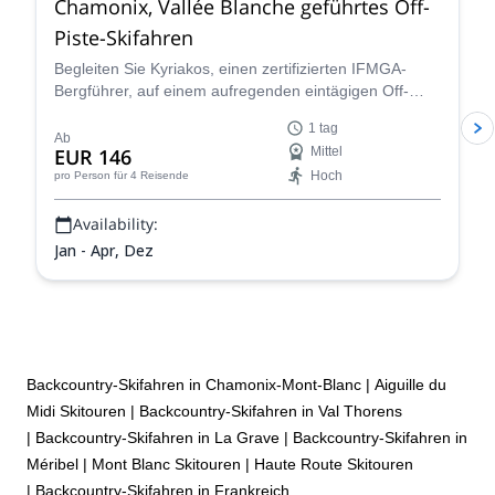
Chamonix, Vallée Blanche geführtes Off-
Piste-Skifahren
Begleiten Sie Kyriakos, einen zertifizierten IFMGA-
Bergführer, auf einem aufregenden eintägigen Off-
Piste-Skiabenteuer durch die legendäre Vallée Blanche
1 tag
in Chamonix, Frankreich.
Ab
EUR 146
Mittel
Hoch
pro Person
für 4 Reisende
Availability:
Jan - Apr, Dez
Backcountry-Skifahren in Chamonix-Mont-Blanc
|
Aiguille du
Midi Skitouren
|
Backcountry-Skifahren in Val Thorens
|
Backcountry-Skifahren in La Grave
|
Backcountry-Skifahren in
Méribel
|
Mont Blanc Skitouren
|
Haute Route Skitouren
|
Backcountry-Skifahren in Frankreich