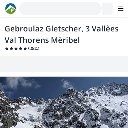
Gebroulaz Gletscher, 3 Vallèes
Val Thorens Mèribel
5.0
(
11
)