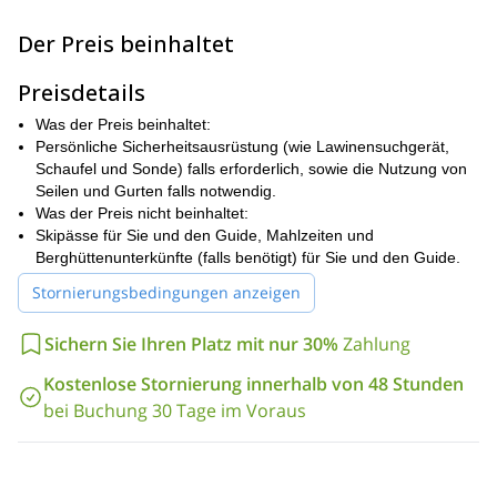
zu einem hohen Startpunkt, um Energie für den 500-Meter-
Aufstieg zum imposanten Gebroulaz Gletscher zu sparen.
Der Preis beinhaltet
Unterwegs teilt Filippo Experten-Tipps zum Skitourengehen, um
eine reibungslose Reise zu gewährleisten.
Preisdetails
Oben angekommen, tauchen Sie in eine aufregende Freeride-
Abfahrt durch weite Pulverschneefelder und sanfte Hänge in
Was der Preis beinhaltet:
Richtung Méribel ein. Die Runde endet mit einer Rückfahrt nach
Persönliche Sicherheitsausrüstung (wie Lawinensuchgerät,
Val Thorens und schließt diesen erhabenen Tag in den Bergen
Schaufel und Sonde) falls erforderlich, sowie die Nutzung von
ab.
Seilen und Gurten falls notwendig.
Was der Preis nicht beinhaltet:
Wir können für einen oder mehrere Tage zusammen losziehen.
Skipässe für Sie und den Guide, Mahlzeiten und
Wir passen das Programm und die Route an Ihr Skilevel und Ihre
Berghüttenunterkünfte (falls benötigt) für Sie und den Guide.
Wünsche an.
Wenn Sie sich in einem der Skigebiete von Les 3 Vallées
Stornierungsbedingungen anzeigen
befinden, zögern Sie bitte nicht, uns zu kontaktieren. Wir
zeigen Ihnen gerne geheime Orte voller Stille, an denen Sie die
Sichern Sie Ihren Platz mit nur 30%
Zahlung
Natur und die Wildnis des Berges genießen können.
Kostenlose Stornierung innerhalb von 48 Stunden
bei Buchung 30 Tage im Voraus