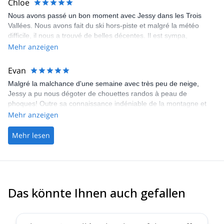
Chloe
Nous avons passé un bon moment avec Jessy dans les Trois
Vallées. Nous avons fait du ski hors-piste et malgré la météo
difficile, il nous a trouvé de belles décentes. Il est sympa,
dynamique, prudent et il aime bien les nouvelles technologies
Mehr anzeigen
dans le domaine du ski.
Evan
Malgré la malchance d'une semaine avec très peu de neige,
Jessy a pu nous dégoter de chouettes randos à peau de
phoques! Outre sa connaissance indéniable de la montagne et
son grand professionnalisme, Jessy s'est révélé être un guide
Mehr anzeigen
extrêmement sympathique! Je vous le recommande chaudement
et je garde son contact précieusement pour de futures
Mehr lesen
randonnées! (Petit plus: il s'éloigne régulièrement du groupe pour
prendre de magnifiques photos qu'il nous envoie en fin de
journée par whatsapp ou mail!).
Das könnte Ihnen auch gefallen
4.5
(
24
)