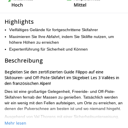
Hoch
Mittel
Highlights
Vielfältiges Gelände für fortgeschrittene Skifahrer
Maximieren Sie Ihre Abfahrt, indem Sie Skilifte nutzen, um
höhere Höhen zu erreichen
Expertenführung für Sicherheit und Können
Beschreibung
Begleiten Sie den zertifizierten Guide Filippo auf eine
Skitouren- und Off-Piste-Skifahrt im Skigebiet Les 3 Vallées in
den französischen Alpen!
Dies ist eine großartige Gelegenheit, Freeride- und Off-Piste-
Skifahren fernab der Massen zu genießen. Tatsächlich werden
wir ein wenig mit den Fellen aufsteigen, um Orte zu erreichen, an
denen der Pulverschnee am besten ist und wo niemand hingeht.
Ausgehend von Val Thorens mit einer Sicherheitsunterweisung,
Ausrüstungsüberprüfung und Routenübersicht bringt Sie ein Lift
Mehr lesen