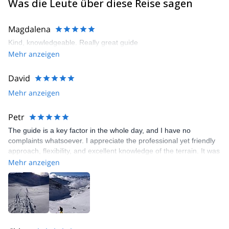
Was die Leute über diese Reise sagen
Magdalena
Kind, knowledgeable. Really great guide
Mehr anzeigen
David
Mehr anzeigen
Petr
The guide is a key factor in the whole day, and I have no
complaints whatsoever. I appreciate the professional yet friendly
approach, flexibility, and excellent knowledge of the terrain. It was
a great day.
Mehr anzeigen