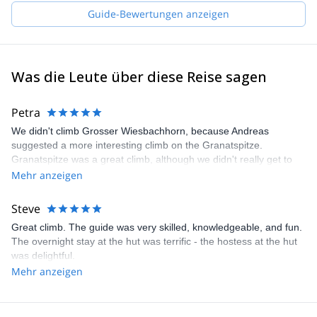
for the mountains. They are Markus B, Markus H and Gerald, all
Guide-Bewertungen anzeigen
IFMGA certified guides. Our philosophy is "to know how to do
something well is to enjoy it". Therefore, we always keep learning
to give you the best experience.
Was die Leute über diese Reise sagen
Petra
We didn't climb Grosser Wiesbachhorn, because Andreas
suggested a more interesting climb on the Granatspitze.
Granatspitze was a great climb, although we didn't really get to
see much of the scenery because of rain and fog. But the guiding
Mehr anzeigen
went perfect, Andreas is a friendly and calm guide. I would
definitely reccommend him.
Steve
Great climb. The guide was very skilled, knowledgeable, and fun.
The overnight stay at the hut was terrific - the hostess at the hut
was delightful.
Mehr anzeigen