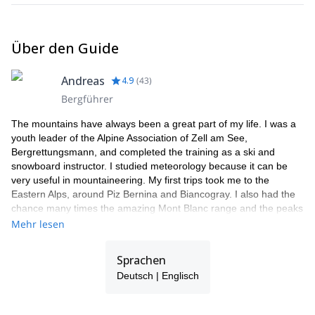
Über den Guide
Andreas
4.9
(
43
)
Bergführer
The mountains have always been a great part of my life. I was a
youth leader of the Alpine Association of Zell am See,
Bergrettungsmann, and completed the training as a ski and
snowboard instructor. I studied meteorology because it can be
very useful in mountaineering. My first trips took me to the
Eastern Alps, around Piz Bernina and Biancogray. I also had the
chance many times the amazing Mont Blanc range and the peaks
around Chamonix. Finally, I got to practice in the high mountains
Mehr lesen
of Bolivia and Chile.
I have really found my calling as a mountain guide. I am right
Sprachen
where I always wanted to be. The smile on my clients' faces at
Deutsch | Englisch
the summit or after an intense ski day is so rewarding!
I am part of a team of local guides (Bergführer Zell am See
Kaprun), all friends of mine, guys with whom I share the passion