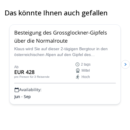
Das könnte Ihnen auch gefallen
4.6
(
12
)
Besteigung des Grossglockner-Gipfels
über die Normalroute
Klaus wird Sie auf dieser 2-tägigen Bergtour in den
österreichischen Alpen auf den Gipfel des
Grossglockners führen. Die Aussichten sind
2 tags
atemberaubend!
Ab
EUR 428
Mittel
Hoch
pro Person
für 3 Reisende
Availability:
Jun - Sep