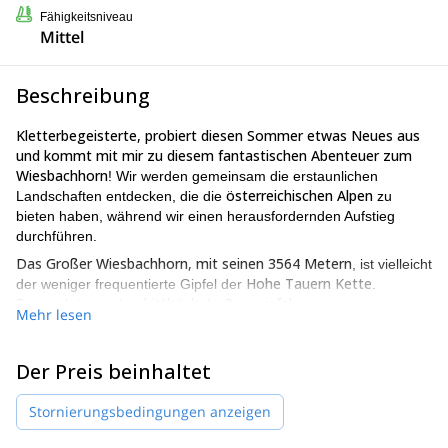
Fähigkeitsniveau
Mittel
Beschreibung
Kletterbegeisterte, probiert diesen Sommer etwas Neues aus
und kommt mit mir zu diesem fantastischen Abenteuer zum
Wiesbachhorn
! Wir werden gemeinsam die erstaunlichen
österreichischen Alpen
Landschaften entdecken, die die
zu
bieten haben, während wir einen herausfordernden Aufstieg
durchführen.
Das Großer Wiesbachhorn, mit seinen 3564 Metern
, ist vielleicht
Hohe Tauern Kette
der weniger frequentierte Gipfel der
.
dritthöchste Berggipfel
Dennoch ist es der
.
Mehr lesen
Viele Kletterer entscheiden sich für den Aufstieg auf den
Großglockner, was zu sehr überfüllten Routen führt. Im
Der Preis beinhaltet
Gegensatz dazu bietet das Wiesbachhorn praktisch die gleichen
Herausforderungen und sein Aufstieg erweist sich als begrenzter.
Stornierungsbedingungen anzeigen
Sobald wir am zweiten Tag den Gipfel erreichen, werden Sie
faszinierende Landschaften
genießen. Darunter wird Ihr Blick