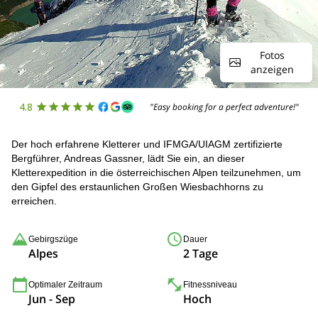
Fotos
anzeigen
4.8
"Easy booking for a perfect adventure!"
Der hoch erfahrene Kletterer und IFMGA/UIAGM zertifizierte
Bergführer, Andreas Gassner, lädt Sie ein, an dieser
Kletterexpedition in die österreichischen Alpen teilzunehmen, um
den Gipfel des erstaunlichen Großen Wiesbachhorns zu
erreichen.
Gebirgszüge
Dauer
Alpes
2 Tage
Optimaler Zeitraum
Fitnessniveau
Jun - Sep
Hoch