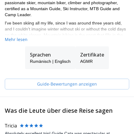
passionate skier, mountain biker, climber and photographer,
certified as a Mountain Guide, Ski Instructor, MTB Guide and
Camp Leader.
I've been skiing all my life, since I was around three years old,
and I couldn't imagine winter without ski or without the cold days
on the white slopes. Mountain biking is the sport that fills in the
Mehr lesen
summer days, when snow is missing. Shredding up and down the
trails keeps the mind focused and the muscles fit.
Sprachen
Zertifikate
Climbing is what challenges me to overcome my limits and makes
me want to become better and better. And, last, but not least,
Rumänisch | Englisch
AGMR
photography is how I try to capture the beauty of nature and
people and share it with everyone else.
I am trying to seed my passions in the hearts of youngsters and
Guide-Bewertungen anzeigen
when I am not guiding I am working with children in MTB, ski,
media creation or adventure camps.
I am looking forward towards meeting you so that I can share with
you the great beauty of the Romanian mountains and offer you a
Was die Leute über diese Reise sagen
memorable adventure.
Tricia
Absolutely excellent trip! Guide Cata was spectacular at