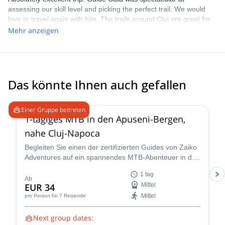
assessing our skill level and picking the perfect trail. We would
love to travel again with him. The trails around Cluj are great for
MTB. I was less impressed with the ExploreShare interface. It
Mehr anzeigen
was clunky to use and I wasn’t sure if messages were getting
through. I did manage to find an excellent guide and experience,
so I guess it all worked.
Das könnte Ihnen auch gefallen
Einer Gruppe beitreten
1-tägiges MTB in den Apuseni-Bergen,
nahe Cluj-Napoca
Begleiten Sie einen der zertifizierten Guides von Zaiko
Adventures auf ein spannendes MTB-Abenteuer in den
Apuseni-Bergen nahe Cluj-Napoca in Rumänien!
1 tag
Ab
EUR 34
Mittel
Mittel
pro Person
für 7 Reisende
Next group dates: