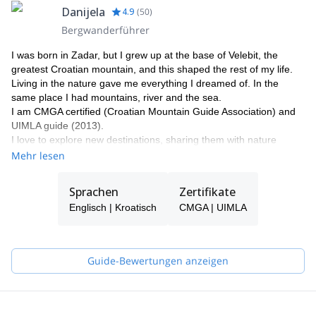
km)
Danijela
4.9
(
50
)
Bitte lassen Sie mich wissen, welches Transportmittel Sie
Bergwanderführer
verwenden, um die Startzeit der Aktivität zu bestimmen.
I was born in Zadar, but I grew up at the base of Velebit, the
greatest Croatian mountain, and this shaped the rest of my life.
Living in the nature gave me everything I dreamed of. In the
same place I had mountains, river and the sea.
I am CMGA certified (Croatian Mountain Guide Association) and
UIMLA guide (2013).
I love to explore new destinations, sharing them with nature
lovers. And there's more than just the adventure. Indeed, I will
Mehr lesen
take you to discover the locations learning the local people way of
living and trying the traditional local food.
Sprachen
Zertifikate
In the end, my goal is for you to take home the best memories of
Englisch | Kroatisch
CMGA | UIMLA
this experience!
Guide-Bewertungen anzeigen