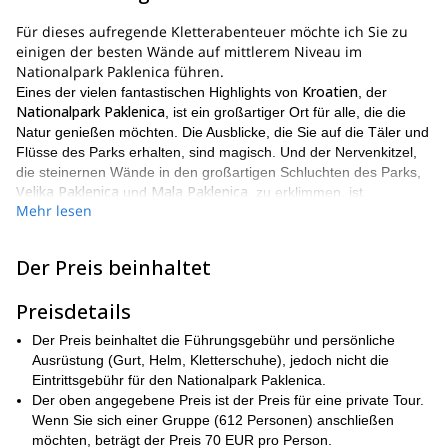
Für dieses aufregende Kletterabenteuer möchte ich Sie zu
einigen der besten Wände auf mittlerem Niveau im
Nationalpark Paklenica führen.
Kroatien
Eines der vielen fantastischen Highlights von
, der
Nationalpark Paklenica
, ist ein großartiger Ort für alle, die die
Natur genießen möchten. Die Ausblicke, die Sie auf die Täler und
Flüsse des Parks erhalten, sind magisch. Und der Nervenkitzel,
die steinernen Wände in den großartigen Schluchten des Parks,
Velika Paklenica
Mala Paklenica
und
, zu erklimmen, ist
Mehr lesen
unvergesslich.
vierstündigen Kurses auf mittlerem Niveau
Zweck dieses
ist die
Verbesserung. Ich möchte Ihnen helfen, die Kletterfähigkeiten,
Der Preis beinhaltet
die Sie bereits besitzen, zu verbessern. Ich möchte Ihnen auch
einige neue Fähigkeiten beibringen. Dadurch erhalten Sie die
Preisdetails
Möglichkeit, ein insgesamt besserer Kletterer zu werden. Dies
wird sicherstellen, dass Sie in Zukunft größere,
Der Preis beinhaltet die Führungsgebühr und persönliche
herausforderndere Felswände erklimmen können. Infolgedessen
Ausrüstung (Gurt, Helm, Kletterschuhe), jedoch nicht die
Kletterns
wird sich die Welt des
Eintrittsgebühr für den Nationalpark Paklenica.
auf eine ganz neue Weise für Sie
öffnen.
Der oben angegebene Preis ist der Preis für eine private Tour.
Wenn Sie sich einer Gruppe (612 Personen) anschließen
guter körperlicher
Teilnehmer an dieser Reise sollten auch in
möchten, beträgt der Preis 70 EUR pro Person.
Verfassung