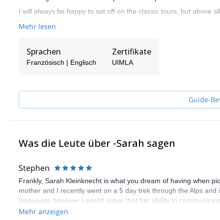
I will always be happy to set off on the classic tours, but above al
Mehr lesen
Sprachen
Zertifikate
Französisch | Englisch
UIMLA
Guide-Be
Was die Leute über -Sarah sagen
Stephen
Frankly, Sarah Kleinknecht is what you dream of having when pick
mother and I recently went on a 5 day trek through the Alps and it
languages however I would argue that her ability to communicate 
easily able to adjust daily excursions depending on weather/abil
Mehr anzeigen