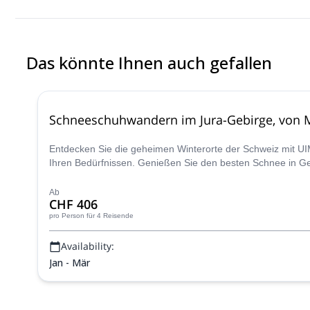
had a perfectly planned course of hikes/trails with challenging ye
Alps having worked there over 20 years and knew everyone! We w
yet stern guide who keeps safety first yet is always able to pro
Das könnte Ihnen auch gefallen
Schneeschuhwandern im Jura-Gebirge, von 
Entdecken Sie die geheimen Winterorte der Schweiz mit 
Ihren Bedürfnissen. Genießen Sie den besten Schnee in G
Ab
CHF 406
pro Person
für 4 Reisende
Availability:
Jan - Mär