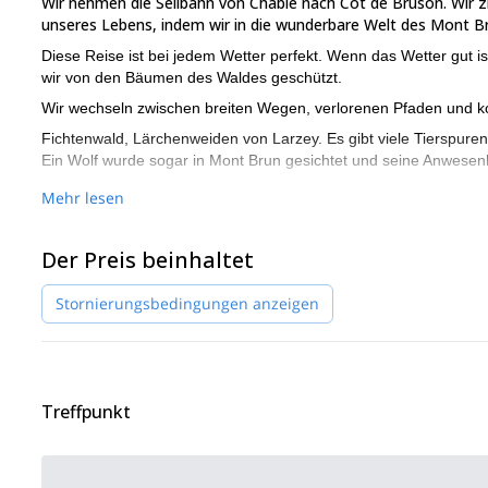
Wir nehmen die Seilbahn von Châble nach Côt de Bruson. Wir 
unseres Lebens, indem wir in die wunderbare Welt des Mont B
Diese Reise ist bei jedem Wetter perfekt. Wenn das Wetter gut i
wir von den Bäumen des Waldes geschützt.
Wir wechseln zwischen breiten Wegen, verlorenen Pfaden und ko
Fichtenwald, Lärchenweiden von Larzey. Es gibt viele Tierspur
Ein Wolf wurde sogar in Mont Brun gesichtet und seine Anwesenh
Planen Sie für den ganzen Tag und ein Picknick.
Mehr lesen
– Gehzeit: von 5 bis 6 Stunden
– Höhenunterschied und Entfernung: 500 m +, 500 m, 7-8 km.
Der Preis beinhaltet
Die Spur ist nicht immer gesetzt, daher kann der Spaziergang 
Die Reise ist für den Winter geplant, und der Spaziergang ist
Stornierungsbedingungen anzeigen
sind, wenn Skifahren nicht unbedingt die aufregendste Aktivität
Bitte kontaktieren Sie mich und wir werden darüber sprechen.
Treffpunkt