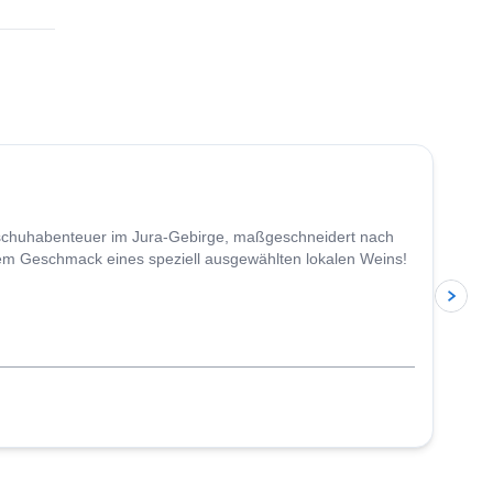
in the
itive
eschuhabenteuer im Jura-Gebirge, maßgeschneidert nach
em Geschmack eines speziell ausgewählten lokalen Weins!