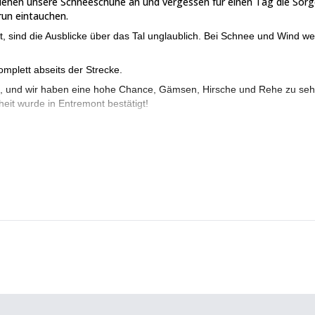
ziehen unsere Schneeschuhe an und vergessen für einen Tag die Sor
run eintauchen.
st, sind die Ausblicke über das Tal unglaublich. Bei Schnee und Wind w
mplett abseits der Strecke.
en, und wir haben eine hohe Chance, Gämsen, Hirsche und Rehe zu seh
eit wurde in Entremont bestätigt!
an verschiedenen Tagen etwas mehr Anstrengung erfordern.
 bei jedem Wetter perfekt. Denken Sie daran, dass neblige und weiße 
 ist! Die Tiere und ihre Spuren werden da sein, um uns zu unterhalte