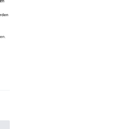
gen
erden
en.
Tage
n!