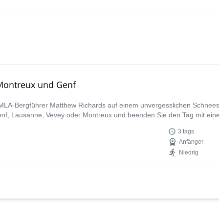
t achievable objectives. Even more so, Sarah is low key a celebrity with
ere warmly greeted like old friends everywhere we went. She is a pos
vide a laugh. Without a doubt, I would highly recommended Sarah!
Montreux und Genf
UIMLA-Bergführer Matthew Richards auf einem unvergesslichen Schne
enf, Lausanne, Vevey oder Montreux und beenden Sie den Tag mit ein
3 tags
Anfänger
Niedrig