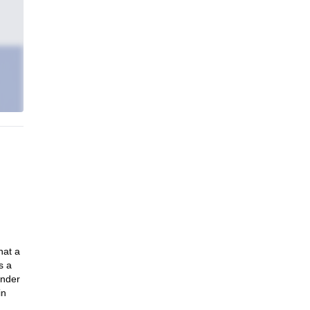
hat a
s a
onder
in