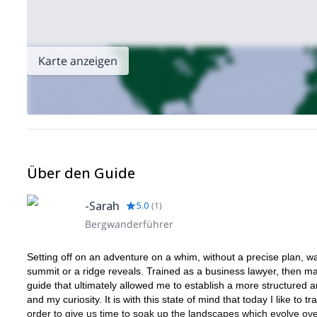
Karte anzeigen
Über den Guide
-Sarah
5.0
(
1
)
Bergwanderführer
Setting off on an adventure on a whim, without a precise plan, w
summit or a ridge reveals. Trained as a business lawyer, then mana
guide that ultimately allowed me to establish a more structured
and my curiosity. It is with this state of mind that today I like t
order to give us time to soak up the landscapes which evolve ov