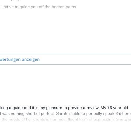
l I strive to guide you off the beaten paths.
wertungen anzeigen
ing a guide and it is my pleasure to provide a review. My 76 year old
 was nothing short of perfect. Sarah is able to perfectly speak 3 differe
the needs of her clients is her most fluent form of expression. She wa
ity and planned a life changing adventure. My mother, who as stated is 