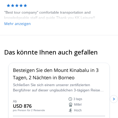
"Best tour company" comfortable transportation and
knowledgeable staff and guide Thank you KK Leisure!!
Mehr anzeigen
Das könnte Ihnen auch gefallen
5.0
(
5
)
Besteigen Sie den Mount Kinabalu in 3
Tagen, 2 Nächten in Borneo
Schließen Sie sich einem unserer zertifizierten
Bergführer auf dieser unglaublichen 3-tägigen Reise
an, um den Gipfel des Mount Kinabalu in Malaysia zu
3 tags
besteigen.
Ab
USD 876
Mittel
Hoch
pro Person
für 2 Reisende