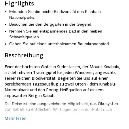
Highlights
Erkunden Sie die reiche Biodiversität des Kinabalu-
Nationalparks.
Besuchen Sie den Berggarten in der Gegend.
Nehmen Sie ein entspannendes Bad in den heißen
Schwefelquellen.
Gehen Sie auf einen unterhaltsamen Baumkronenpfad.
Beschreibung
Einer der höchsten Gipfel in Südostasien, der Mount Kinabalu,
ist definitiv ein Traumgipfel für jeden Wanderer, angesichts
seiner reichen Biodiversität. Begleiten Sie uns auf einen
bereichernden Tagesausflug zu zwei Orten - dem Kinabalu-
Nationalpark und den Poring-Heißquellen auf diesem
imposanten Berg in Sabah.
das Ökosystem
Die Reise ist eine ausgezeichnete Möglichkeit,
von Sabah zu entdecken
. Wir beginnen mit der Fahrt nach
malerische Fahrt
Kundasang. Es wird eine
sein, bei der Sie
Mehr lesen
panoramische Ausblicke auf die hoch aufragenden Hügel und
die schöne Landschaft
genießen werden. Auf dem Weg werden