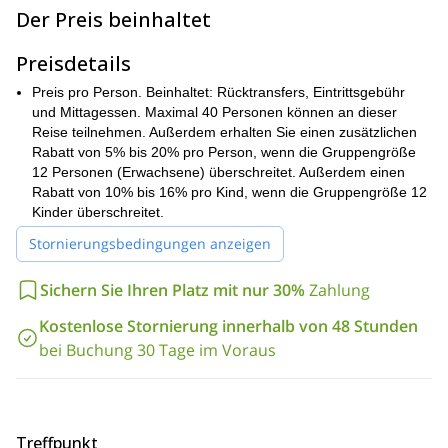
die Stadt Nabalu durchqueren
ein idealer Ort, um
wir
. Dies ist
Der Preis beinhaltet
lokales Kunsthandwerk und einige köstliche Gerichte zu
erkunden.
Preisdetails
Bald werden Sie die ersten klaren Ausblicke auf den
Preis pro Person. Beinhaltet: Rücktransfers, Eintrittsgebühr
majestätischen Gipfel des Kinabalu
ein wirklich
haben,
und Mittagessen. Maximal 40 Personen können an dieser
spektakulärer Anblick!
Jetzt ist es an der Zeit, den Kinabalu-
Reise teilnehmen. Außerdem erhalten Sie einen zusätzlichen
Nationalpark zu erkunden.
Rabatt von 5% bis 20% pro Person, wenn die Gruppengröße
1.585 m
Der Park liegt
über dem Meeresspiegel und ist ein
12 Personen (Erwachsene) überschreitet. Außerdem einen
Paradies für Naturliebhaber aufgrund der großen Vielfalt an
Rabatt von 10% bis 16% pro Kind, wenn die Gruppengröße 12
Pflanzen- und Tierleben
. Sie werden hier nicht nur lokale Arten
Kinder überschreitet.
entdecken können, sondern möglicherweise auch einige
Stornierungsbedingungen anzeigen
Pflanzenarten himalayanischen und australischen Ursprungs
Weltkulturerbe
sehen. Kein Wunder, dass es ein
ist!
Sichern Sie Ihren Platz mit nur 30%
Zahlung
Poring-Heißquellen
Weiter geht es zu den
, um ein
entspannendes Bad im heißen Schwefelwasser
zu nehmen.
Kostenlose Stornierung innerhalb von 48 Stunden
Diese Quellen, die 39 km vom Park entfernt liegen, wurden
bei Buchung 30 Tage im Voraus
während des Zweiten Weltkriegs von den Japanern geschaffen.
Wasser dafür bekannt, heilende
Und natürlich ist das
Eigenschaften zu haben!
Ein Spaziergang über den Baumkronenpfad und ein Besuch des
Treffpunkt
Botanischen Gartens
sind einige der anderen Aktivitäten, die Sie