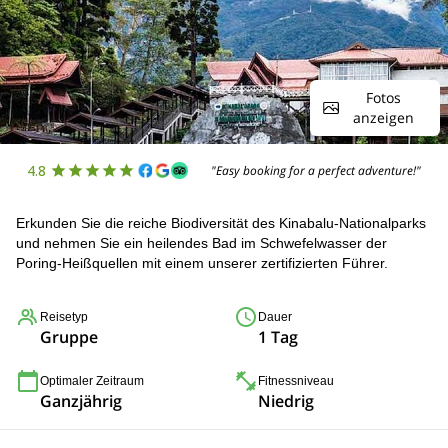
Fotos
anzeigen
4.8
"Easy booking for a perfect adventure!"
Erkunden Sie die reiche Biodiversität des Kinabalu-Nationalparks
und nehmen Sie ein heilendes Bad im Schwefelwasser der
Poring-Heißquellen mit einem unserer zertifizierten Führer.
Reisetyp
Dauer
Gruppe
1 Tag
Optimaler Zeitraum
Fitnessniveau
Ganzjährig
Niedrig