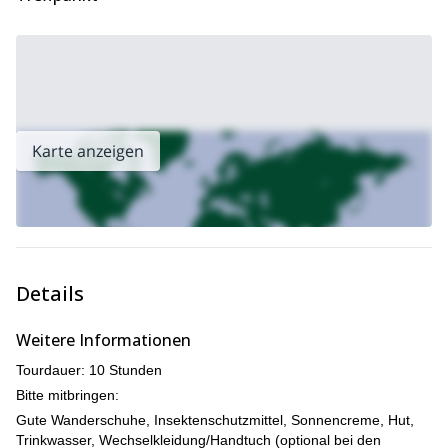
auf dieser Tour genießen werden. Sie werden sich am Ende des
Tages sicherlich bereichert und entspannt fühlen. Schließlich
kehren wir am Abend nach Kota Kinabalu zurück, um diese
bemerkenswerte Reise zu beenden.
Kinder haben an dieser Tour
Und das Beste daran, die
besonders viel Spaß
, also bringen Sie unbedingt Ihre ganze
Familie mit!
Karte anzeigen
Worauf warten Sie noch? Buchen Sie jetzt, um diese
unglaubliche Naturentdeckungsreise zum Kinabalu-
Nationalpark und den Poring-Heißquellen in Borneo zu
unternehmen.
Lust auf Wassersport? Wir bieten auch
familienfreundliches
Wildwasser-Rafting auf dem Kiulu-Fluss an.
Details
Weitere Informationen
Tourdauer: 10 Stunden
Bitte mitbringen:
Gute Wanderschuhe, Insektenschutzmittel, Sonnencreme, Hut,
Trinkwasser, Wechselkleidung/Handtuch (optional bei den