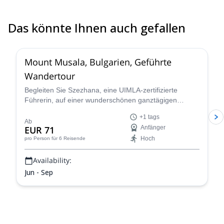
Das könnte Ihnen auch gefallen
4.5
(
4
)
Mount Musala, Bulgarien, Geführte
Wandertour
Begleiten Sie Szezhana, eine UIMLA-zertifizierte
Führerin, auf einer wunderschönen ganztägigen
Wandertour zum Gipfel des höchsten Berges der
+1 tags
Balkans in Bulgarien, dem Mount Musala.
Ab
EUR 71
Anfänger
Hoch
pro Person
für 6 Reisende
Availability:
Jun - Sep