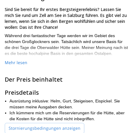
Sind Sie bereit für Ihr erstes Bergsteigererlebnis? Lassen Sie
mich Sie rund um Zell am See in Salzburg führen. Es gibt viel zu
lernen, wenn Sie sich in den Bergen wohlfühlen und sicher sein
wollen: Das ist Ihre Chance!
Während drei fantastischer Tage werden wir im Gebiet des
schönen Großglockners sein. Tatsächlich wird unsere Basis für
die drei Tage die Oberwalder Hütte sein. Meiner Meinung nach ist
es die beste hochalpine Basis in den gesamten Ostalpen.
Es gibt so viele Orte, um in der Umgebung Bergsteigen zu üben!
Mehr lesen
Und das Gelände ist auch sehr abwechslungsreich: Schnee, Firn,
Fels und Eis. Die vergletscherten Gipfel der Glocknergruppe
Der Preis beinhaltet
warten auf uns.
Sie werden alle Grundlagen der Praxis in diesem 3-tägigen
Preisdetails
Bergsteiger-Workshop erlernen. Zum Beispiel, wie man die
Ausrüstung benutzt und wie man mit und ohne Steigeisen auf
Ausrüstung inklusive: Helm, Gurt, Steigeisen, Eispickel. Sie
den verschiedenen Geländen vorankommt. Sie werden
müssen meine Ausgaben decken.
Klettertechniken speziell für Gletscher lernen. Und auch
Ich kümmere mich um die Reservierungen für die Hütte, aber
Rettungstechniken auf Gletschern.
die Kosten für die Hütte sind nicht inbegriffen.
Möchten Sie mit mir in den österreichischen Alpen
Stornierungsbedingungen anzeigen
bergsteigen? Dann warten Sie nicht länger, kontaktieren Sie