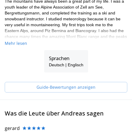
The mountains have always been a great part of my life. I was a
youth leader of the Alpine Association of Zell am See,
Bergrettungsmann, and completed the training as a ski and
snowboard instructor. I studied meteorology because it can be
very useful in mountaineering. My first trips took me to the
Eastern Alps, around Piz Bernina and Biancogray. I also had the
chance many times the amazing Mont Blanc range and the peaks
around Chamonix. Finally, I got to practice in the high mountains
Mehr lesen
of Bolivia and Chile.
I have really found my calling as a mountain guide. I am right
Sprachen
where I always wanted to be. The smile on my clients' faces at
Deutsch | Englisch
the summit or after an intense ski day is so rewarding!
I am part of a team of local guides (Bergführer Zell am See
Kaprun), all friends of mine, guys with whom I share the passion
for the mountains. They are Markus B, Markus H and Gerald, all
Guide-Bewertungen anzeigen
IFMGA certified guides. Our philosophy is "to know how to do
something well is to enjoy it". Therefore, we always keep learning
to give you the best experience.
Was die Leute über Andreas sagen
gerard