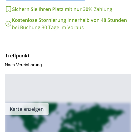
mich!
Wenn Sie nach anderen Aktivitäten in den Bergen suchen,
Sichern Sie Ihren Platz mit nur 30%
Zahlung
kann ich Sie auch für Klettersteige in Zell am See mitnehmen
.
Kostenlose Stornierung innerhalb von 48 Stunden
bei Buchung 30 Tage im Voraus
Treffpunkt
Nach Vereinbarung.
Karte anzeigen