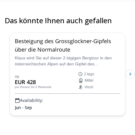
Das könnte Ihnen auch gefallen
4.6
(
12
)
Besteigung des Grossglockner-Gipfels
über die Normalroute
Klaus wird Sie auf dieser 2-tägigen Bergtour in den
österreichischen Alpen auf den Gipfel des
Grossglockners führen. Die Aussichten sind
2 tags
atemberaubend!
Ab
EUR 428
Mittel
Hoch
pro Person
für 3 Reisende
Availability:
Jun - Sep