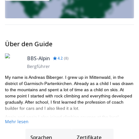
Über den Guide
BBS-Alpin
4.2
(
8
)
Bergführer
My name is Andreas Biberger. I grew up in Mittenwald, in the
district of Garmisch-Partenkirchen. Already as a child I was drawn
to the mountains and spent a lot of time as a child on skis. At
some point I started with rock climbing and everything developed
gradually. After school, I first learned the profession of coach
builder for cars and I also liked it a lot.
Again and again I also joined climbing courses at the local
Mehr lesen
mountain school. Then I started a training to become a state-
certified mountain and ski guide. I have always been passionate
about endurance sports so I also tried other sports, such as
Sprachen
Zertifikate