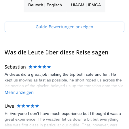
triathlon, and participated in probably the most famous
Deutsch | Englisch
UIAGM | IFMGA
competition, the Ironman in Hawaii. Mountain biking is another
big passion of mine.
I am a certified-IFMGA mountain guide, and for more than 20
Guide-Bewertungen anzeigen
years I have accompanied guests through the Alps several times
a year. But I still like to travel in my homeland in the mountains
and guide my guests to lesser-known but beautiful peaks.
Was die Leute über diese Reise sagen
Sebastian
Andreas did a great job making the trip both safe and fun. He
kept us moving as fast as possible, he short roped us across the
ice section of the glacier, belayed us up the transition onto the via
ferrata and short roped us up a slab that meant we got the
Mehr anzeigen
summit photo without the wait. We were meant to go on Friday
but it was raining. Both Andreas and us were free to do it a day
Uwe
later so we did which I imagine really improved the experience.
Hi Everyone I don't have much experience but I thought it was a
great experience. The weather let us down a bit but everything
else was first class in particular our guide. That, however, was