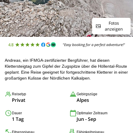
Fotos
anzeigen
4.8
"Easy booking for a perfect adventure!"
Andreas, ein IFMGA-zertifizierter Bergführer, hat diesen
Klettersteigtag zum Gipfel der Zugspitze über die Höllental-Route
geplant. Eine Reise geeignet für fortgeschrittene Kletterer in einer
großartigen Kulisse der Nördlichen Kalkalpen.
Reisetyp
Gebirgszüge
Privat
Alpes
Dauer
Optimaler Zeitraum
1 Tag
Jun - Sep
Fitnessniveau
Fähigkeitsniveau