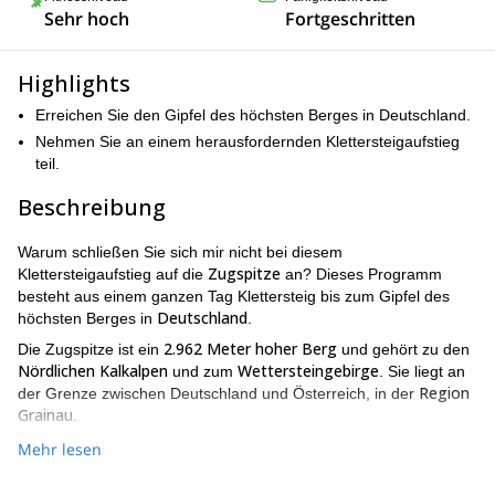
Sehr hoch
Fortgeschritten
Highlights
Erreichen Sie den Gipfel des höchsten Berges in Deutschland.
Nehmen Sie an einem herausfordernden Klettersteigaufstieg
teil.
Beschreibung
Warum schließen Sie sich mir nicht bei diesem
Zugspitze
Klettersteigaufstieg auf die
an? Dieses Programm
besteht aus einem ganzen Tag Klettersteig bis zum Gipfel des
Deutschland
höchsten Berges in
.
2.962 Meter hoher Berg
Die Zugspitze ist ein
und gehört zu den
Nördlichen Kalkalpen
Wettersteingebirge
und zum
. Sie liegt an
Region
der Grenze zwischen Deutschland und Österreich, in der
Grainau
.
Während dieses geführten Klettersteigaufstiegs werden wir
Mehr lesen
die Höllental-Route
versuchen, den Gipfel über
zu erreichen.
Das Höllental ist ein schmales Tal und bedeutet auf Deutsch „das