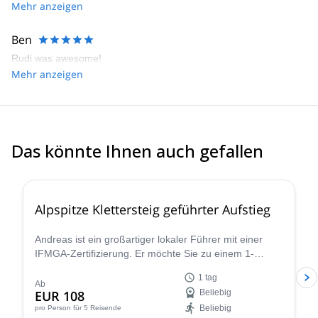
Gudrun Schweikert not Rudi because he injured his knee. She
Mehr anzeigen
was absolutely terrific. I can only highly recommend her. Kind
regards; Uwe
Ben
Rudi was awesome!
Mehr anzeigen
Das könnte Ihnen auch gefallen
4.6
(
13
)
Alpspitze Klettersteig geführter Aufstieg
Andreas ist ein großartiger lokaler Führer mit einer
IFMGA-Zertifizierung. Er möchte Sie zu einem 1-
tägigen Klettersteig über den Ostgrat und die
1 tag
Nordwand der Alpspitze einladen.
Ab
EUR 108
Beliebig
Beliebig
pro Person
für 5 Reisende