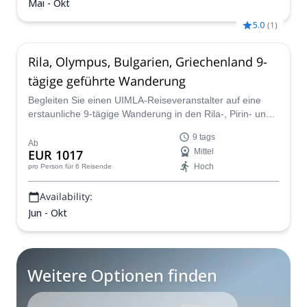
Mai - Okt
5.0
(
1
)
Rila, Olympus, Bulgarien, Griechenland 9-
tägige geführte Wanderung
Begleiten Sie einen UIMLA-Reiseveranstalter auf eine
erstaunliche 9-tägige Wanderung in den Rila-, Pirin- und
Olymp-Bergen von Bulgarien und Griechenland.
9 tags
Ab
EUR 1017
Mittel
Hoch
pro Person
für 6 Reisende
Availability:
Jun - Okt
Weitere Optionen finden