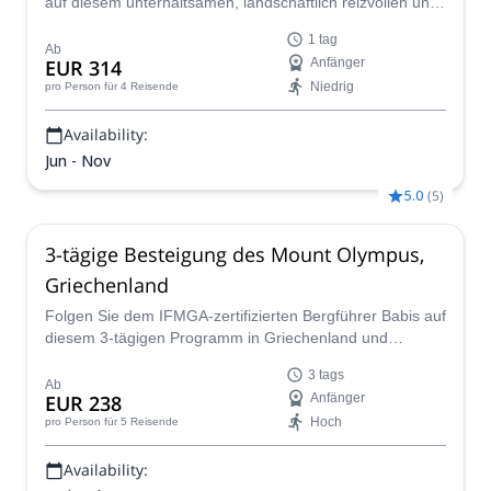
auf diesem unterhaltsamen, landschaftlich reizvollen und
informativen 1-tägigen Erlebnis, den Olymp zu besteigen.
1 tag
Genießen Sie unterwegs atemberaubende Ausblicke auf
Ab
EUR 314
Anfänger
die Ägäis und erfahren Sie ein wenig über die Heimat von
Niedrig
pro Person
für 4 Reisende
Zeus und der anderen 11 Götter im griechischen
Pantheon!
Availability:
Jun - Nov
5.0
(
5
)
3-tägige Besteigung des Mount Olympus,
Griechenland
Folgen Sie dem IFMGA-zertifizierten Bergführer Babis auf
diesem 3-tägigen Programm in Griechenland und
entdecken Sie den ikonischen Mount Olympus und seine
3 tags
Umgebung.
Ab
EUR 238
Anfänger
Hoch
pro Person
für 5 Reisende
Availability: