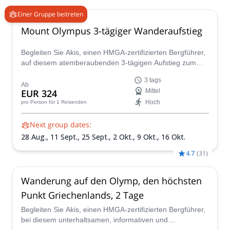
Einer Gruppe beitreten
Mount Olympus 3-tägiger Wanderaufstieg
Begleiten Sie Akis, einen HMGA-zertifizierten Bergführer,
auf diesem atemberaubenden 3-tägigen Aufstieg zum
mythischen Mount Olympus, dem höchsten Berg in
3 tags
Griechenland.
Ab
EUR 324
Mittel
Hoch
pro Person
für 1 Reisenden
Next group dates:
28 Aug.,
11 Sept.,
25 Sept.,
2 Okt.,
9 Okt.,
16 Okt.
4.7
(
31
)
Wanderung auf den Olymp, den höchsten
Punkt Griechenlands, 2 Tage
Begleiten Sie Akis, einen HMGA-zertifizierten Bergführer,
bei diesem unterhaltsamen, informativen und