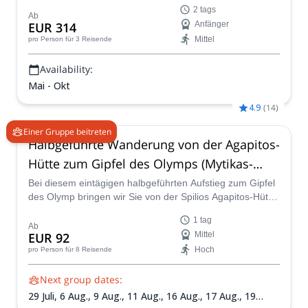
aufregenden 2-tägigen Aufstieg auf den Olymp in
2 tags
Griechenland. Erfahren Sie unterwegs mehr über die
Ab
EUR 314
Anfänger
Natur, Geschichte und Mythologie dieses ikonischen
Mittel
pro Person
für 3 Reisende
griechischen Berges.
Availability:
Mai - Okt
4.9
(
14
)
Einer Gruppe beitreten
Halbgeführte Wanderung von der Agapitos-
Hütte zum Gipfel des Olymps (Mytikas-
Gipfel)
Bei diesem eintägigen halbgeführten Aufstieg zum Gipfel
des Olymp bringen wir Sie von der Spilios Agapitos-Hütte
zum Mytikas, dem höchsten Punkt Griechenlands.
1 tag
Ab
EUR 92
Mittel
Hoch
pro Person
für 8 Reisende
Next group dates:
29 Juli,
6 Aug.,
9 Aug.,
11 Aug.,
16 Aug.,
17 Aug.,
19