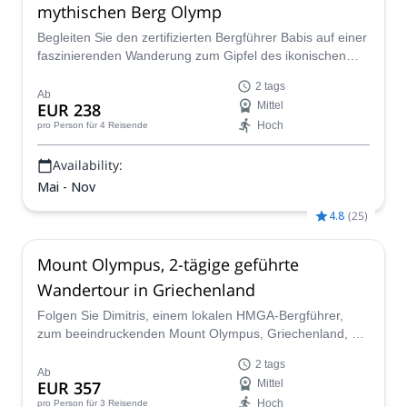
mythischen Berg Olymp
Begleiten Sie den zertifizierten Bergführer Babis auf einer
faszinierenden Wanderung zum Gipfel des ikonischen
Berges Olymp in Griechenland! Verbringen Sie zwei Tage
2 tags
damit, die Kultur dieses erstaunlichen Gipfels
Ab
EUR 238
Mittel
kennenzulernen, während Sie in die Geschichte, Kultur
Hoch
pro Person
für 4 Reisende
und unglaubliche Aussichten dieses legendären Berges
eintauchen - das antike Zuhause der griechischen Götter!
Availability:
Mai - Nov
4.8
(
25
)
Mount Olympus, 2-tägige geführte
Wandertour in Griechenland
Folgen Sie Dimitris, einem lokalen HMGA-Bergführer,
zum beeindruckenden Mount Olympus, Griechenland, auf
einem aufregenden 2-tägigen Wanderabenteuer.
2 tags
Ab
EUR 357
Mittel
Hoch
pro Person
für 3 Reisende