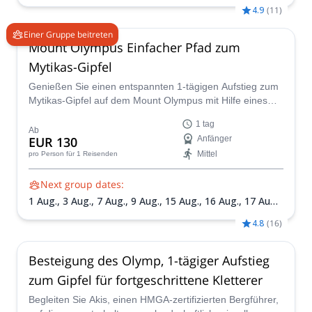
Aug.,
23 Aug.,
27 Aug.,
30 Aug.,
3 Sept.,
6 Sept.,
12
4.9
(
11
)
Sept.,
15 Sept.,
20 Sept.,
24 Sept.,
26 Sept.,
27 Sept.,
29
Sept.,
4 Okt.,
7 Okt.,
11 Okt.,
14 Okt.,
18 Okt.,
21 Okt.,
Einer Gruppe beitreten
25 Okt.
Mount Olympus Einfacher Pfad zum
Mytikas-Gipfel
Genießen Sie einen entspannten 1-tägigen Aufstieg zum
Mytikas-Gipfel auf dem Mount Olympus mit Hilfe eines
lokalen, zertifizierten Guides.
1 tag
Ab
EUR 130
Anfänger
Mittel
pro Person
für 1 Reisenden
Next group dates:
1 Aug.,
3 Aug.,
7 Aug.,
9 Aug.,
15 Aug.,
16 Aug.,
17 Aug.,
21 Aug.,
22 Aug.,
23 Aug.,
28 Aug.,
29 Aug.,
30 Aug.,
4
4.8
(
16
)
Sept.,
5 Sept.,
6 Sept.,
11 Sept.,
12 Sept.,
13 Sept.,
18
Sept.,
19 Sept.,
20 Sept.,
25 Sept.,
26 Sept.,
27 Sept.,
28
Sept.,
2 Okt.,
3 Okt.,
4 Okt.,
5 Okt.,
9 Okt.,
10 Okt.,
11
Besteigung des Olymp, 1-tägiger Aufstieg
Okt.,
16 Okt.,
17 Okt.,
18 Okt.,
22 Okt.,
24 Okt.,
25 Okt.,
zum Gipfel für fortgeschrittene Kletterer
27 Okt.
Begleiten Sie Akis, einen HMGA-zertifizierten Bergführer,