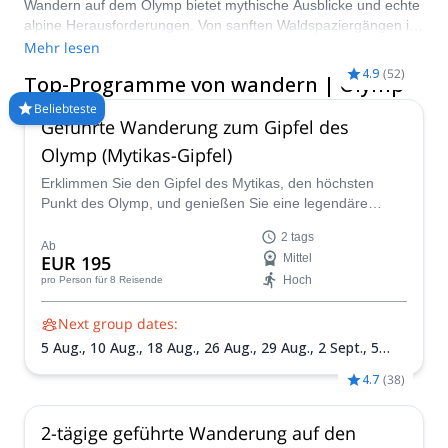
Wandern auf dem Olymp bietet mythische Ausblicke und echte
alpine Herausforderungen. Von sanften Waldspaziergängen in
der Enipeas-Schlucht bis zu Gipfelbesteigungen auf Mytikas
Mehr lesen
bieten wir Tageswanderungen, Übernachtungen in
4.9
(
52
)
Top-Programme von wandern | Olymp
Schutzhütten und vollständig geführte Gipfelbesteigungen für
alle Fitnesslevel an. Die meisten Gäste starten von Litochoro
Beliebteste
Geführte Wanderung zum Gipfel des
(Fahrt nach Prionia) und wählen zwischen einem eintägigen
Gipfelversuch, einem entspannten zweitägigen geführten
Olymp (Mytikas-Gipfel)
Aufstieg mit Übernachtung in der Spilios Agapitos-Hütte oder
Erklimmen Sie den Gipfel des Mytikas, den höchsten
längeren Hüttentouren. Buchen Sie einen zertifizierten Führer,
Punkt des Olymp, und genießen Sie eine legendäre
um Sicherheit, Routenwahl und Logistik zu maximieren. Bereit,
Wanderung in Griechenland, die Sie mit seinen Bergen
den Wohnsitz der Götter zu erklimmen?
2 tags
und seiner Mythologie verbindet!
Ab
EUR 195
Mittel
Hoch
pro Person
für 8 Reisende
Next group dates:
5 Aug.,
10 Aug.,
18 Aug.,
26 Aug.,
29 Aug.,
2 Sept.,
5
Sept.,
11 Sept.,
14 Sept.,
19 Sept.,
25 Sept.,
3 Okt.,
6
4.7
(
38
)
Okt.,
10 Okt.,
13 Okt.,
17 Okt.,
24 Okt.
2-tägige geführte Wanderung auf den