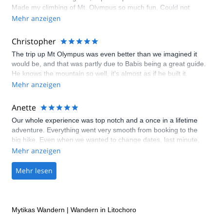
Made my climbing of Mt. Olympus so much fun. Could not
recommend Explore-share or Babis more!
Mehr anzeigen
Christopher
The trip up Mt Olympus was even better than we imagined it
would be, and that was partly due to Babis being a great guide.
He knows the mountain so well, it's almost as if he built it.
Mehr anzeigen
Anette
Our whole experience was top notch and a once in a lifetime
adventure. Everything went very smooth from booking to the
big hike. Even when we wanted to change dates, last minute,
because of weather Babis was very professional and flexible.
Mehr anzeigen
He did everything to accommodate our needs. As a guide he
was very knowledgeable and professional. We had a wonderful
Mehr lesen
experience and can highly recommend Explore-Share, and
specially Babis as your guide for your Mount Olympus
adventure. Thanks for a great trip. Anette & Anders living on
S/V Horizon
Mytikas Wandern
|
Wandern in Litochoro