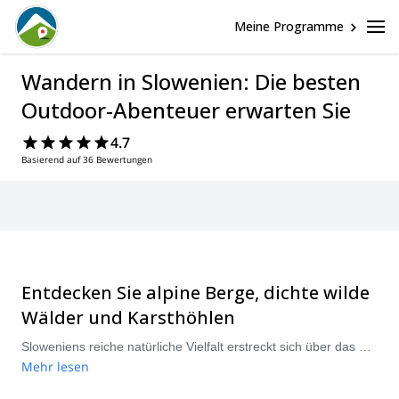
Meine Programme
Wandern in Slowenien: Die besten
Outdoor-Abenteuer erwarten Sie
4.7
Basierend auf 36 Bewertungen
Entdecken Sie alpine Berge, dichte wilde
Wälder und Karsthöhlen
Sloweniens reiche natürliche Vielfalt erstreckt sich über das ganze Land. Die Julischen Alpen bewachen die nordwestliche Grenze, während steile Klippen an der südwestlichen Küste der Adria hängen. Seine reine natürliche Schönheit ist perfektes Wanderterrain. Besuchen Sie zwischen Mai und September für optimale Wanderbedingungen.
Mehr lesen