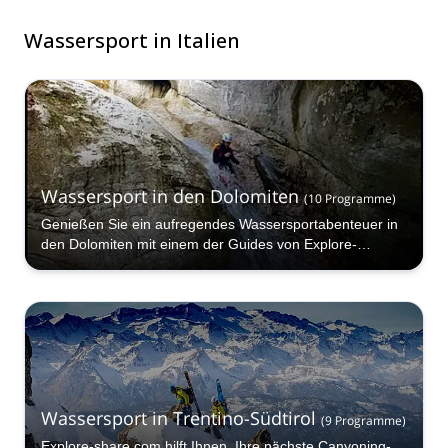
Wassersport in Italien
Wassersport in den Dolomiten
(
10
Programme
)
Genießen Sie ein aufregendes Wassersportabenteuer in
den Dolomiten mit einem der Guides von Explore-
Share.com, Canyoning, Kajakfahren, Rafting und mehr!
Wassersport in Trentino-Südtirol
(
9
Programme
)
Explore-share.com hilft Ihnen, Ihre nächste Canyoning-