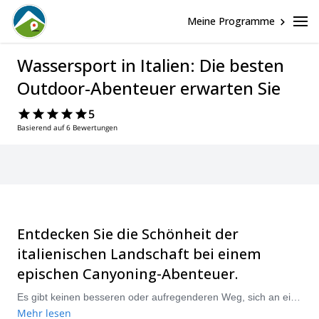
Meine Programme
Wassersport in Italien: Die besten
Outdoor-Abenteuer erwarten Sie
5
Basierend auf 6 Bewertungen
Entdecken Sie die Schönheit der
italienischen Landschaft bei einem
epischen Canyoning-Abenteuer.
Es gibt keinen besseren oder aufregenderen Weg, sich an einem heißen italienischen Sommertag abzukühlen, als ein Canyoning-Erlebnis. In ganz Italien finden Sie eine Vielzahl von Canyoning-Optionen. Egal, ob Sie völlig neu in der Aktivität sind oder ein totaler Profi, Sie werden das Abenteuer finden, das zu Ihnen passt.
Mehr lesen