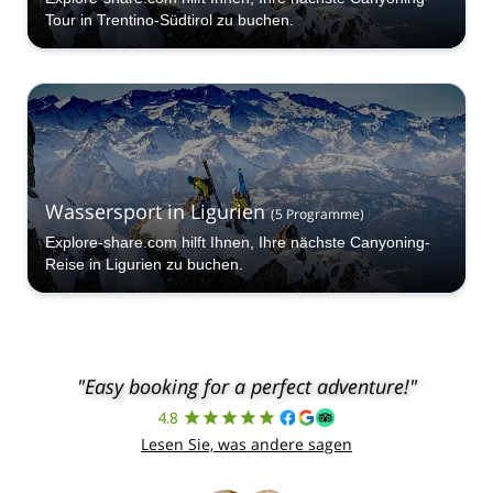
Tour in Trentino-Südtirol zu buchen.
Wassersport in Ligurien
(
5
Programme
)
Explore-share.com hilft Ihnen, Ihre nächste Canyoning-
Reise in Ligurien zu buchen.
"Easy booking for a perfect adventure!"
4.8
Lesen Sie, was andere sagen