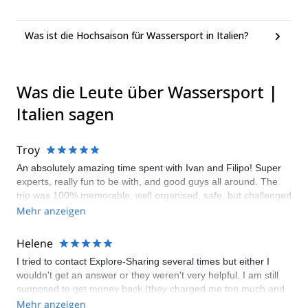
Was ist die Hochsaison für Wassersport in Italien?
Was die Leute über Wassersport |
Italien sagen
Troy
An absolutely amazing time spent with Ivan and Filipo! Super
experts, really fun to be with, and good guys all around. The
trip was 100% memorable, well organised, safe, but challenged
my kids, while building their confidence in a breathtaking
Mehr anzeigen
setting. A HUUUGE thanks!
Helene
I tried to contact Explore-Sharing several times but either I
wouldn't get an answer or they weren't very helpful. I am still
supposed to get money back (they charged me too much and
we ended up being two less people doing the canyoning) but
Mehr anzeigen