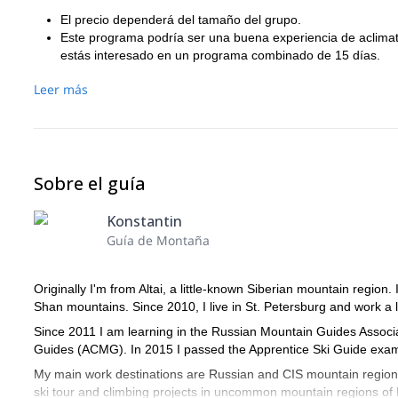
El precio dependerá del tamaño del grupo.
Este programa podría ser una buena experiencia de aclimata
estás interesado en un programa combinado de 15 días.
Leer más
Sobre el guía
Konstantin
Guía de Montaña
Originally I'm from Altai, a little-known Siberian mountain regio
Shan mountains. Since 2010, I live in St. Petersburg and work a 
Since 2011 I am learning in the Rus­si­an Moun­tain Guides As­so­ci
Guides (ACMG). In 2015 I passed the Ap­pren­tice Ski Guide exa
My main work des­tin­a­tions are Russian and CIS mountain region
ski tour and climbing projects in uncommon mountain regions of