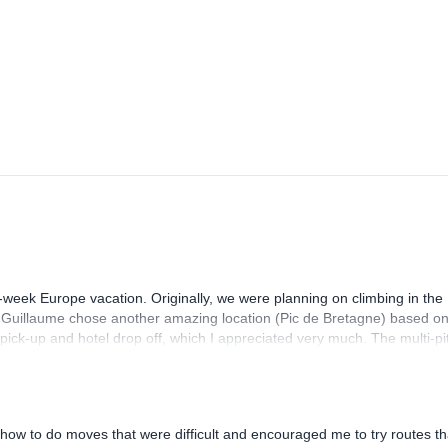
-week Europe vacation. Originally, we were planning on climbing in the
. Guillaume chose another amazing location (Pic de Bretagne) based o
n pick-up and hotel drop off, which I appreciated very much. The multi-pi
lenge, which I thoroughly enjoyed. The communication from the team
how to do moves that were difficult and encouraged me to try routes th