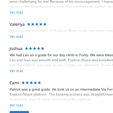
were challenging for me! Because of his encouragement, I manag
routes in the Sesimbra/Azoia area. The weather was perfect, no
booking an outdoor climbing experience in Lisbon extremely easy.
Ver más
flawless.
Valeriya
You’re simply the best!!! :))) Explore-Share made everything easy 
Ver más
Joshua
We had Léo as a guide for our day climb in Fonty. We were bles
Léo and Ivan was smooth and swift. Explore-Share was excellent
and the platform was easy to use, making our adventure stress-f
Ver más
Cami
Patrick was a great guide. He took us on an intermediate Via Fe
Explore-Share platform. The booking process was straightforward
experience, and I’d highly recommend the platform.
Ver más