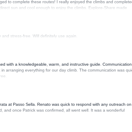
ed to complete these routes! I really enjoyed the climbs and complete
 direct sun and cool enough to enjoy the climbs. Explore-Share made
 Luis, our guide, was fantastic, and the platform’s organization was
and stress-free. Will definitely use again.
sed with a knowledgeable, warm, and instructive guide. Communication
 in arranging everything for our day climb. The communication was qui
ree.
rrata at Passo Sella. Renato was quick to respond with any outreach on
, and once Patrick was confirmed, all went well. It was a wonderful