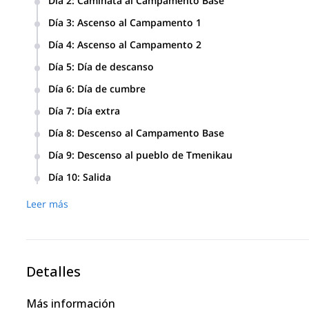
Día 2
:
Caminata al Campamento Base
Caminata al Campamento Base (2300 m). 9 km y 550 m de g
Día 3
:
Ascenso al Campamento 1
Ascenso al Campamento 1 (3400 m). 6h/4 km y 1100 m de g
Día 4
:
Ascenso al Campamento 2
Ascenso al Campamento 2 (4150 m) y ascensión al pico Pol
Día 5
:
Día de descanso
Día de descanso o caminata de aclimatación a las laderas d
Día 6
:
Día de cumbre
Ascenso al Monte Kazbek (5033 m). 9h/5 km y 800 m de ga
Día 7
:
Día extra
Día extra en caso de condiciones meteorológicas adversas u
Día 8
:
Descenso al Campamento Base
Descenso al Campamento Base (2300 m). 6h/6 km y 1850 m 
Día 9
:
Descenso al pueblo de Tmenikau
Descenso al pueblo de Tmenikau (1750 m). Traslado al hotel
Día 10
:
Salida
Traslado al aeropuerto de Vladikavkaz. Vuelo de salida.
Leer más
Detalles
Más información