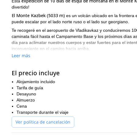
expedición de 10 días de esquí de montaña en el Monte 
Esta
divertido!
El Monte Kazbek (5033 m)
es un volcán ubicado en la frontera 
puede escalar por el lado norte ruso o el lado sur georgiano.
Te recogeré en el aeropuerto de Vladikavkaz y conduciremos 1
caminata fácil hasta el Campamento Base y los próximos días
día para aclimatar nuestros cuerpos y estar fuertes para el int
inconveniente en el camino hacia arriba.
Leer más
Una característica adicional que te encantará es que el Campa
baños que podrás usar para relajar tu cuerpo antes y después d
Así que por favor contáctame si deseas experimentar esta ex
El precio incluye
Norte). Prometo que será una experiencia que recordarás por el
Alojamiento incluido
Y si quieres ver cómo escalarlo desde el lado sur, echa un vista
Tarifa de guía
Desayuno
Almuerzo
Cena
Transporte durante el viaje
Ver política de cancelación