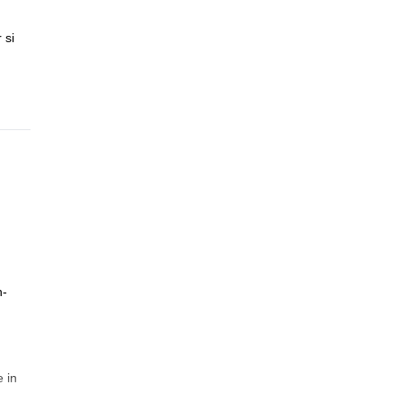
 si
n-
e in