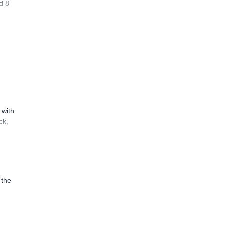
d 8
 with
ck,
 the