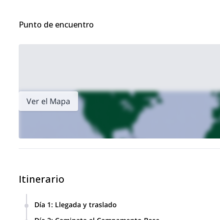
Punto de encuentro
Ver el Mapa
Itinerario
Día 1
:
Llegada y traslado
Llegada a Vladikavkaz. Traslado de 100 km al pueblo de T