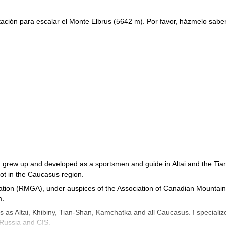
ción para escalar el Monte Elbrus (5642 m). Por favor, házmelo saber
n. I grew up and developed as a sportsmen and guide in Altai and the Tia
lot in the Caucasus region.
­ation (RMGA), under auspices of the As­so­ci­ation of Ca­na­dian Moun­tain
m.
s as Altai, Khibiny, Tian-Shan, Kamchatka and all Caucasus. I specializ
 Russia and CIS.