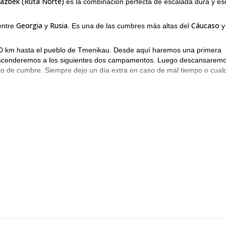
Kazbek (Ruta Norte)
es la combinación perfecta de escalada dura y es
Georgia
Rusia
Cáucaso
entre
y
. Es una de las cumbres más altas del
y
00 km hasta el pueblo de Tmenikau. Desde aquí haremos una primera
 ascenderemos a los siguientes dos campamentos. Luego descansarem
ento de cumbre. Siempre dejo un día extra en caso de mal tiempo o cual
2 manantiales naturales de aguas termales
mento Base está cerca de
el ascenso!
pedición de 10 días de esquí de montaña en el Monte Kazbek (Ruta
 resto de tu vida.
ascenso de 12 días al Monte Dykh-Tau
zo a mi
.