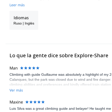
Leer más
Idiomas
Ruso | Inglés
Lo que la gente dice sobre Explore-Share
Man
Climbing with guide Guillaume was absolutely a highlight of my 2
Calanques, but the park was closed due to wind and fire danger
climbing abilities and preferences and kindly offered train statio
route we did was not only fun but also the right amount of chal
Ver más
(Gauthier) was prompt and clear—highly recommend!
Maxine
Luis Silva was a great climbing guide and belayer! He taught me 