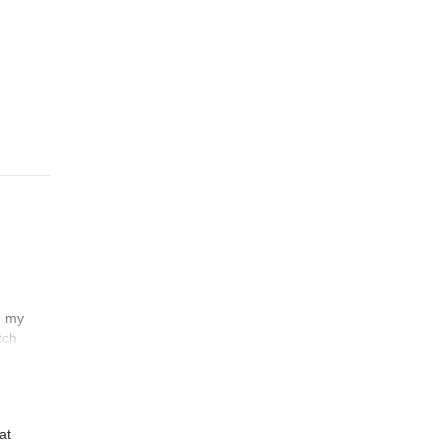
n my
tch
at