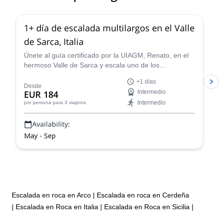
5.0
(
1
)
1+ día de escalada multilargos en el Valle
de Sarca, Italia
Únete al guía certificado por la UIAGM, Renato, en el
hermoso Valle de Sarca y escala uno de los
numerosos itinerarios de escalada multilargos a lo
+1 días
largo de los gigantescos acantilados de Arco.
Desde
EUR 184
Intermedio
Intermedio
por persona
para 3 viajeros
Availability:
May - Sep
Escalada en roca en Arco
|
Escalada en roca en Cerdeña
|
Escalada en Roca en Italia
|
Escalada en Roca en Sicilia
|