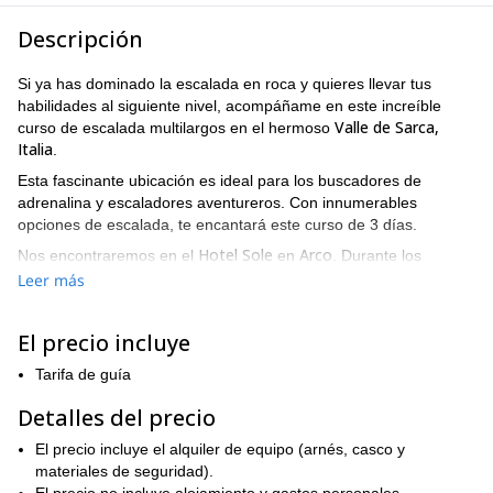
Descripción
Si ya has dominado la escalada en roca y quieres llevar tus
habilidades al siguiente nivel, acompáñame en este increíble
Valle de Sarca,
curso de escalada multilargos en el hermoso
Italia
.
Esta fascinante ubicación es ideal para los buscadores de
adrenalina y escaladores aventureros. Con innumerables
opciones de escalada, te encantará este curso de 3 días.
Hotel Sole
Arco
Nos encontraremos en el
en
. Durante los
siguientes días, te enseñaré las habilidades y capacidades
Leer más
necesarias para escalar rutas multilargos y alpinas. Estas
incluyen: construcción de paradas, métodos de seguridad, retiro,
El precio incluye
avanzar de manera segura a través de las rocas, equipo de
seguridad y otros. ¡Una vez que termines este curso, podrás
Tarifa de guía
escalar de manera independiente y segura rutas multilargos!
Detalles del precio
Este es un curso para escaladores avanzados. Se requiere que
no tengas miedo a las alturas, estés en buena condición física,
El precio incluye el alquiler de equipo (arnés, casco y
confíes en tus pies y estés motivado para aprender.
materiales de seguridad).
Si buscas nuevas formas de mejorar tus habilidades al aire libre,