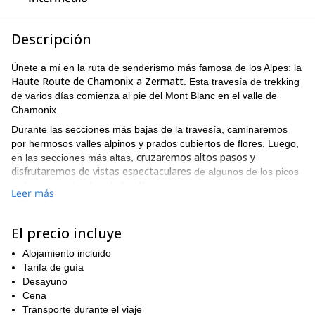
Descripción
Únete a mí en la ruta de senderismo más famosa de los Alpes: la
Haute Route de Chamonix a Zermatt
. Esta travesía de trekking
de varios días comienza al pie del Mont Blanc en el valle de
Chamonix.
Durante las secciones más bajas de la travesía, caminaremos
por hermosos valles alpinos y prados cubiertos de flores. Luego,
cruzaremos altos pasos y
en las secciones más altas,
disfrutaremos de vistas espectaculares
de algunos de los picos
y glaciares más altos de los Alpes.
Leer más
La Haute Route de los Alpes cubre 180 km
, siguiendo buenos
senderos y caminos. Once días después de comenzar nuestro
El precio incluye
viaje en Chamonix, llegaremos a Zermatt en Suiza, justo debajo
del Matterhorn, una de las montañas más icónicas del mundo.
Alojamiento incluido
Dormirás en hoteles de buena calidad
Tarifa de guía
, con la excepción de 2
noches en refugios de montaña. Pasaremos una de estas
Desayuno
Cabane de Louvie
noches en el
Cena
, ubicado sobre un impresionante
lago de montaña. También tendremos apoyo con el equipaje, lo
Transporte durante el viaje