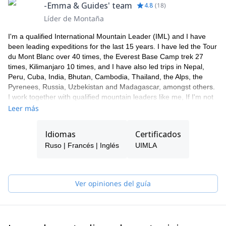
-Emma & Guides' team
4.8
(
18
)
Líder de Montaña
I'm a qualified International Mountain Leader (IML) and I have
been leading expeditions for the last 15 years. I have led the Tour
du Mont Blanc over 40 times, the Everest Base Camp trek 27
times, Kilimanjaro 10 times, and I have also led trips in Nepal,
Peru, Cuba, India, Bhutan, Cambodia, Thailand, the Alps, the
Pyrenees, Russia, Uzbekistan and Madagascar, amongst others.
I work together with qualified mountain leaders like me, If I'm not
available to guide you, one of my colleagues will take care of you.
Leer más
I'm a passionate skier, in 2009 I made the first ski descent of
Manaslu, the 8th highest mountain in the world (8156m).
Idiomas
Certificados
Fluent in French, Russian and Spanish, I also work as an
Ruso | Francés | Inglés
UIMLA
interpreter and love to chat.
Ver opiniones del guía