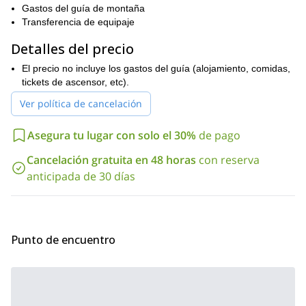
que hace que el viaje sea muy cómodo.
Gastos del guía de montaña
Transferencia de equipaje
un poco más
¿Qué tan difícil es la Haute Route Clásica? Es
difícil que el Tour du Mont Blanc
pero sigue siendo una travesía
Detalles del precio
no técnica adecuada para senderistas regulares. Sin embargo,
no es un programa para principiantes, por lo que recomiendo
El precio no incluye los gastos del guía (alojamiento, comidas,
probar algo un poco más fácil si esta es tu primera vez. Aparte de
tickets de ascensor, etc).
algunas secciones pequeñas donde es importante tener cuidado,
Ver política de cancelación
caminar es generalmente bastante sencillo.
¿Te parece un buen plan? Entonces contáctame ahora y
Asegura tu lugar con solo el 30%
de pago
reserva tus fechas. Estaré encantado de ser tu guía durante
esta increíble caminata a lo largo de las secciones más bellas
Cancelación gratuita en 48 horas
con reserva
de los Alpes.
anticipada de 30 días
Punto de encuentro