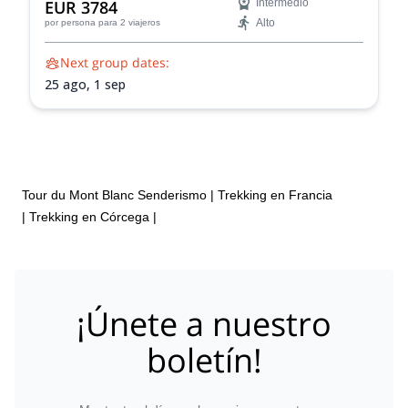
EUR 3784
Intermedio
Acclimátate y refina tus habilidades en ascensos como
Alto
por persona
para 2 viajeros
el Arête des Cosmiques, Aiguille du Tour y Monte
Rosa.
Next group dates:
25 ago,
1 sep
Tour du Mont Blanc Senderismo
|
Trekking en Francia
|
Trekking en Córcega
|
¡Únete a nuestro
boletín!