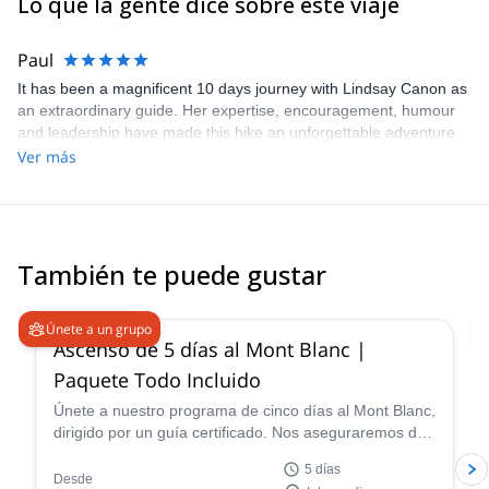
Lo que la gente dice sobre este viaje
Paul
It has been a magnificent 10 days journey with Lindsay Canon as
an extraordinary guide. Her expertise, encouragement, humour
and leadership have made this hike an unforgettable adventure.
Overall the organisation of the hike with regard to sleeping
Ver más
facilities, food and communication was top notch.
También te puede gustar
4.2
(
14
)
Únete a un grupo
Ascenso de 5 días al Mont Blanc |
Paquete Todo Incluido
Únete a nuestro programa de cinco días al Mont Blanc,
dirigido por un guía certificado. Nos aseguraremos de
una acclimatización efectiva y perfeccionaremos tus
5 días
habilidades técnicas para un cumbre triunfal.
Desde