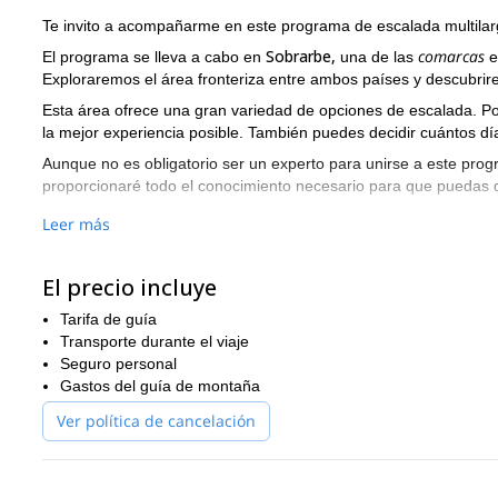
Te invito a acompañarme en este programa de escalada multilarg
Sobrarbe,
comarcas
El programa se lleva a cabo en
una de las
e
Exploraremos el área fronteriza entre ambos países y descubrir
Esta área ofrece una gran variedad de opciones de escalada. Por
la mejor experiencia posible. También puedes decidir cuántos dí
Aunque no es obligatorio ser un experto para unirse a este pro
proporcionaré todo el conocimiento necesario para que puedas d
Entonces, ¿te suena emocionante este programa de escalada m
Leer más
lugar en este programa ahora. ¡Estaré encantada de ser tu guí
Otras opciones de programas de escalada en roca podrían ser
El precio incluye
¡Échales un vistazo!
Tarifa de guía
Transporte durante el viaje
Seguro personal
Gastos del guía de montaña
Ver política de cancelación