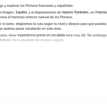
o y explorar los Pirineos franceses y españoles.
España
Hautes-Pyrénées
Francia
n Aragón,
, y el departamento de
, en
emos el hermoso entorno natural de los Pirineos.
 lo tanto, elegiremos la ruta según tu nivel y deseos para que puedas
as quieres pasar escalando en esta área.
experiencia previa en escalada
grama, tener
será muy útil. Sin embargo,
isfrutar de tu escalada de manera segura.
ultilargo? Entonces ponte en contacto conmigo y solicita reservar
a en esta aventura!
Huesca
Pirineos Centrales
 estos programas en
y los
que también lidero