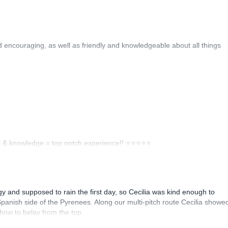
 encouraging, as well as friendly and knowledgeable about all things
ll & knowledge = top notch experience!! ⭐️⭐️⭐️⭐️⭐️
y and supposed to rain the first day, so Cecilia was kind enough to
panish side of the Pyrenees. Along our multi-pitch route Cecilia showe
ow to belay from the top.