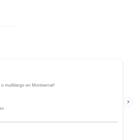
4.9
(
113
)
 o multilargo en Montserrat!
les