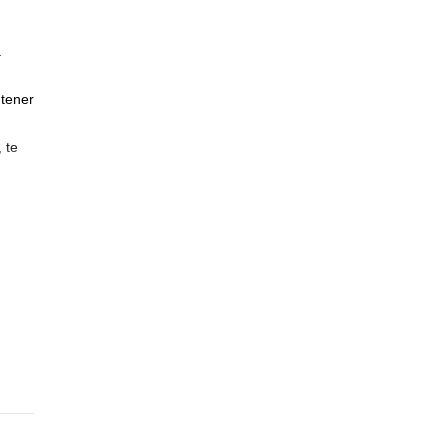
.
 tener
 te
 un
.