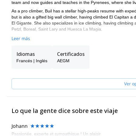
team and now guides and teaches in the Pyrenees, where she li
As a pro climber, Buil has a stellar high-peaks resume with expe
but is also a gifted big wall climber, having climbed El Capitan
El Gigante. She also specializes in ice climbing, having climbin
Petzl, Boreal, Saint Lary and Huesca La Magia.
Leer más
Idiomas
Certificados
Francés | Inglés
AEGM
Ver o
Lo que la gente dice sobre este viaje
Johann
Passionée, experte et sympathique ! Un plaisir