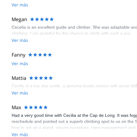
Ver más
Megan
Cecelia is an excellent guide and climber. She was adaptable and
climbing. I am grateful for the chance to climb with such a pro.
Ver más
Fanny
Ver más
Mattia
Cecilia is a top star guide, a genuine lovely person with great ski
Ver más
Max
Had a very good time with Cecilia at the Cap de Long. It was fogg
reschedule and pointed out a superb climbing spot to us on the S
how to set up a stand, secure ourselves, rope management and h
Ver más