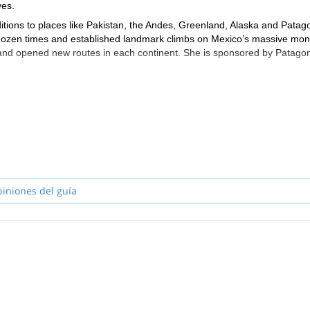
ves.
ditions to places like Pakistan, the Andes, Greenland, Alaska and Patag
 a dozen times and established landmark climbs on Mexico’s massive mon
g and opened new routes in each continent. She is sponsored by Patagon
piniones del guía