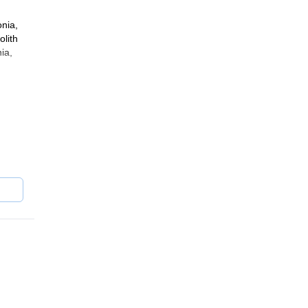
onia,
olith
ia,