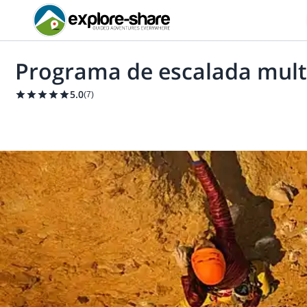
Programa de escalada multi
5.0
(
7
)