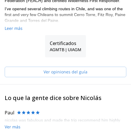
Federation (FEACH) and certified Wilderness First Responder.
I’ve opened several climbing routes in Chile, and was one of the
first and very few Chileans to summit Cerro Torre, Fitz Roy, Paine
Grande and Torres del Paine.
Leer más
I climbed almost all the technical mountain in Cajón del Maipo, in
Central Chile, and did some of the most important routes in
Yosemite, Indian Creek and Patagonia.
Certificados
And regarding ski mountaineering, I skied down Mount Illimani
AGMTB | UIAGM
and Huayna Potosí in Bolivia, and Cerro Castillo, Morado Norte
and Sur in Chile.
Ver opiniones del guía
Lo que la gente dice sobre Nicolás
Paul
nicolas was fabulous and made the trip recommend him highly
Ver más