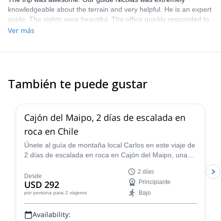
knowledgeable about the terrain and very helpful. He is an expert
guide. The sights were beautiful. The office quickly responded to
our request and questions and provided excellent information.
Ver más
También te puede gustar
3.0
(
1
)
Cajón del Maipo, 2 días de escalada en
roca en Chile
Únete al guía de montaña local Carlos en este viaje de
2 días de escalada en roca en Cajón del Maipo, una
experiencia abierta para todos los niveles, y descubre
2 días
los mejores lugares de escalada en los Andes
Desde
USD 292
Principiante
Centrales chilenos.
Bajo
por persona
para 2 viajeros
Availability: