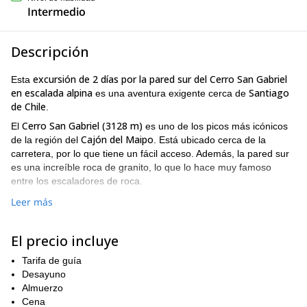
Intermedio
Descripción
excursión de 2 días por la pared sur del Cerro San Gabriel
Esta
en escalada alpina
Santiago
es una aventura exigente cerca de
de Chile
.
Cerro San Gabriel
(3128 m)
El
es uno de los picos más icónicos
Cajón del Maipo
de la región del
. Está ubicado cerca de la
carretera, por lo que tiene un fácil acceso. Además, la pared sur
es una increíble roca de granito, lo que lo hace muy famoso
entre los escaladores de roca.
La ruta normal es una agradable caminata de un día con vistas
Leer más
Cordillera de los Andes
asombrosas de la
. ¡Pero tomaremos el
camino aventurero!
El precio incluye
El programa comenzará con una aproximación de dos horas de
caminata que nos dejará justo debajo de la gran pared de granito
Tarifa de guía
de la cara sur de la montaña. Allí tendremos una escalada de
Desayuno
400 metros, 5+ para llegar a una terraza de vivac, donde
Almuerzo
pasaremos la noche.
Cena