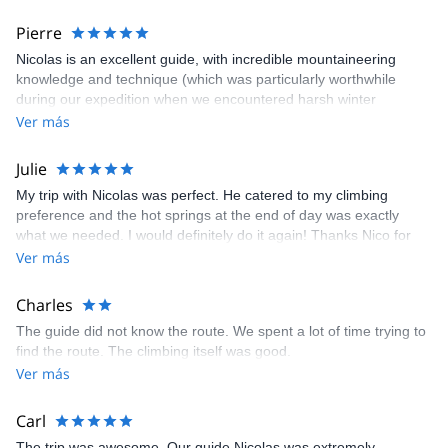
Pierre
Nicolas is an excellent guide, with incredible mountaineering
knowledge and technique (which was particularly worthwhile
during our expedition when we encountered harsh winter
conditions). His english is also very good. In short, I recommend
Ver más
this mountain guide.
Julie
My trip with Nicolas was perfect. He catered to my climbing
preference and the hot springs at the end of day was exactly
what we needed. I would definitely do it again! Thanks Nico for
my first experience in climbing in Chile!
Ver más
Charles
The guide did not know the route. We spent a lot of time trying to
find the route. The climbing itself was good.
Ver más
Carl
The trip was awesome. Our guide Nicolas was extremely