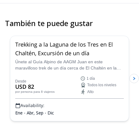
También te puede gustar
4.9
(
11
)
Trekking a la Laguna de los Tres en El
Chaltén, Excursión de un día
Únete al Guía Alpino de AAGM Juan en este
maravilloso trek de un día cerca de El Chaltén en la
Patagonia. Camina a través de impresionantes
1 día
paisajes glaciares, aprende más sobre la historia del
Desde
USD 82
Todos los niveles
área y ve vistas incomparables del Monte Fitz Roy.
Alto
por persona
para 8 viajeros
Availability:
Ene - Abr, Sep - Dic