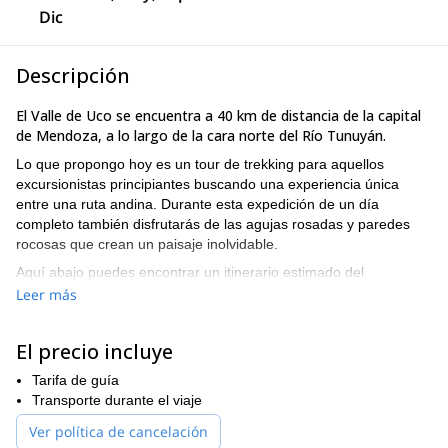
Dic
Descripción
El Valle de Uco se encuentra a 40 km de distancia de la capital
de Mendoza, a lo largo de la cara norte del Río Tunuyán.
Lo que propongo hoy es un tour de trekking para aquellos
excursionistas principiantes buscando una experiencia única
entre una ruta andina. Durante esta expedición de un día
completo también disfrutarás de las agujas rosadas y paredes
rocosas que crean un paisaje inolvidable.
Aquí abajo puedes encontrar un itinerario estimado del
programa.
Leer más
ITINERARIO
Llegaremos al punto de inicio en vehículos 4x4 una vez que
El precio incluye
pasemos la estación de la Gendarmería. Una vez allí, comienza
la gran aventura. Empezaremos a caminar por antiguos caminos
Tarifa de guía
Portezuelo de los
de más de 4.000 metros de altura en
Transporte durante el viaje
Piuquenes
. En esta área, puedes sentir la esencia de una
Ver política de cancelación
una de las primeras rutas de
memoria ancestral porque es