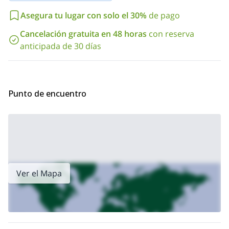
conexión entre Argentina y Chile.
Asegura tu lugar con solo el 30%
de pago
El sendero tiene algunos momentos de subida (alrededor de 3
horas). Luego, pasaremos una gran morrena glaciar. Ahora es
Cancelación gratuita en 48 horas
con reserva
momento de almorzar y descansar por un rato junto a un bonito
anticipada de 30 días
lago.
Por la tarde regresaremos al punto de partida para poder volver
a Mendoza o, ¿por qué no?, pasar algunos días más en el Valle
de Uco.
Punto de encuentro
Si quieres más información sobre esta excursión de un día
completo desde el Valle de Uco en Los Andes, ¡por favor ponte
en contacto conmigo ahora!
Ver el Mapa