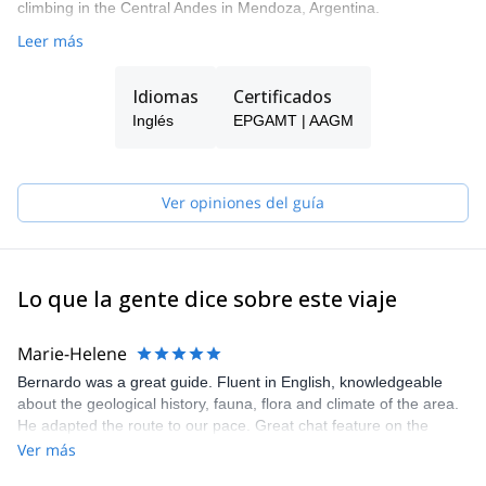
climbing in the Central Andes in Mendoza, Argentina.
Leer más
Idiomas
Certificados
Inglés
EPGAMT | AAGM
Ver opiniones del guía
Lo que la gente dice sobre este viaje
Marie-Helene
Bernardo was a great guide. Fluent in English, knowledgeable
about the geological history, fauna, flora and climate of the area.
He adapted the route to our pace. Great chat feature on the
online platform to communicate with the guide for planning.
Ver más