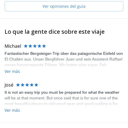
Ver opiniones del guía
Lo que la gente dice sobre este viaje
Michael
Fantastischer Bergsteiger-Trip über das patagonische Eisfeld von
El Chaltén aus. Unser Bergführer Juan und sein Assistent Raffael
waren hervorragende Führer. Wir hatten eine super Zeit
zusammen. Die Tour ist körperlich sehr anspruchsvoll, ein echtes
Ver más
Abenteuer. Aufgrund eines Schlechtwetter-Einbruchs mussten wir
zusammen 2,5 Tage auf einer chilenischen Hütte ohne
José
Heizmöglichkeit Weihnachten feiern. Juan und Raffa haben uns
It is not an easy trip you must be prepared for what the weather
am 24.12. sogar Pizza auf dem Gaskocher gebacken! Das Wetter
will be at that moment. But once said that is for sure one of the
klarte auf und wir konnten auf das Eisfeld gehen. Die Blicke auf
most beautiful places to visit good gear and good guiding is for
den Cerro Torre und FitzRoy waren atemberaubend schön! Die
sure a good start.
Ver más
gesamte Organisation über Merlin und sein Büro sowie mit Juan
und Raffa waren top! Unser absolutes Highlight in Patagonien.