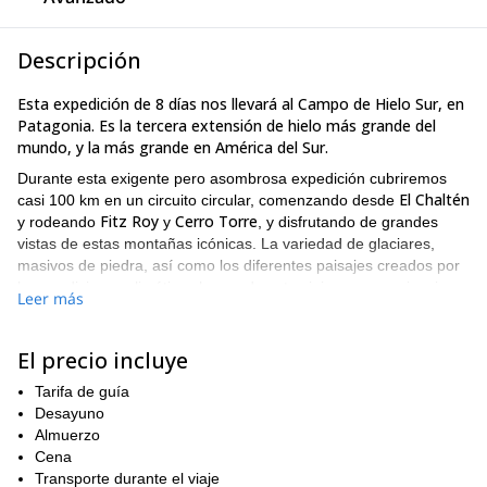
Descripción
Esta expedición de 8 días nos llevará al Campo de Hielo Sur, en
Patagonia. Es la tercera extensión de hielo más grande del
mundo, y la más grande en América del Sur.
Durante esta exigente pero asombrosa expedición cubriremos
El Chaltén
casi 100 km en un circuito circular, comenzando desde
Fitz Roy
Cerro Torre
y rodeando
y
, y disfrutando de grandes
vistas de estas montañas icónicas. La variedad de glaciares,
masivos de piedra, así como los diferentes paisajes creados por
las condiciones climáticas hacen de este viaje una experiencia
Leer más
única en la vida.
El éxito siempre dependerá, en gran medida, de los factores
El precio incluye
climáticos y las condiciones del terreno. El clima en esta área es
muy inestable e impredecible; debes estar preparado para
Tarifa de guía
condiciones climáticas "salvajes" y aceptar que haremos nuestro
Desayuno
mejor esfuerzo para alcanzar nuestros objetivos.
Almuerzo
Contáctame si estás interesado en esta inolvidable expedición
Cena
en la Patagonia sur!
Transporte durante el viaje