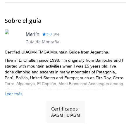
Campamento en "Laguna Toro". Comidas: Desayuno,
Almuerzo de caja y Cena. *Opción Paso Huemul: Una
alternativa es continuar este día hacia "Paso Huemul", para
Sobre el guía
llegar el siguiente día a "Bahía Túnel" ("Traslado en bote es
opcional desde Bahía Cabo de Hornos").
Merlín
5.0
(
96
)
Guía de Montaña
Certified UIAGM-IFMGA Mountain Guide from Argentina.
I live in El Chaltén since 1998. I'm originally from Bariloche and I
started with mountain activities when I was 15 years old. I've
done climbing and ascents in many mountains of Patagonia,
Perú, Bolivia, United States and Europe; such as Fitz Roy, Cerro
Torre, Alpamayo, El Capitán, Mont Blanc and Aconcagua among
others. I'm also a Ski Instructor and I am passionate for
Leer más
backcountry ski.
I speak fluent English, Italian and French and have been leading
Certificados
trips and expeditions for more than 20 years. I work together with
a group of guides, so if I'm not available for the trip you request,
AAGM | UIAGM
one of my colleagues will guide you!