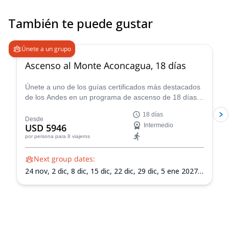
También te puede gustar
4.6
(
18
)
Únete a un grupo
Ascenso al Monte Aconcagua, 18 días
Únete a uno de los guías certificados más destacados
de los Andes en un programa de ascenso de 18 días
hasta la cumbre del Monte Aconcagua en Argentina,
18 días
¡el pico más alto de Sudamérica!
Desde
USD 5946
Intermedio
por persona
para 8 viajeros
Next group dates:
24 nov,
2 dic,
8 dic,
15 dic,
22 dic,
29 dic,
5 ene 2027,
12 ene 2027,
19 ene 2027,
26 ene 2027,
2 feb 2027,
9
feb 2027,
13 feb 2027