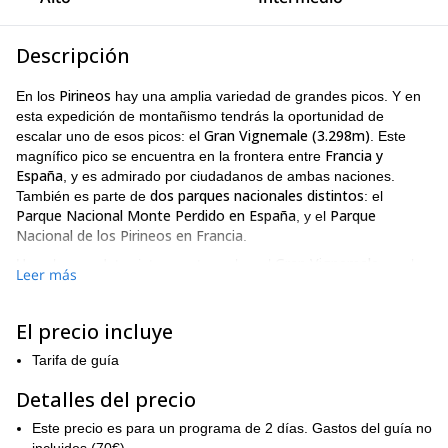
Descripción
Pirineos
En los
hay una amplia variedad de grandes picos. Y en
esta expedición de montañismo tendrás la oportunidad de
Gran Vignemale (3.298m)
escalar uno de esos picos: el
. Este
Francia y
magnífico pico se encuentra en la frontera entre
España
, y es admirado por ciudadanos de ambas naciones.
dos parques nacionales distintos
También es parte de
: el
Parque Nacional Monte Perdido en España
Parque
, y el
Nacional de los Pirineos en Francia
.
Gran Vignemale
Hay algunos datos interesantes sobre el
que lo
Leer más
hacen aún más impresionante. En primer lugar, es el pico más
Pirineos franceses
alto de los
. Y en segundo lugar, es uno de los
Pirineos
glaciar
pocos picos en los
que tiene un
.
El precio incluye
Pirineos
Increíblemente pintoresco, las vistas que tendrás de los
Tarifa de guía
durante la ascensión y especialmente desde la cumbre de la
montaña, son espectaculares. Aunque esta ascensión se puede
Detalles del precio
solo día
día y medio o
realizar en un
, se recomienda hacerla en
Este precio es para un programa de 2 días. Gastos del guía no
dos días
. Esto te otorgará más vistas grandiosas y hará que la