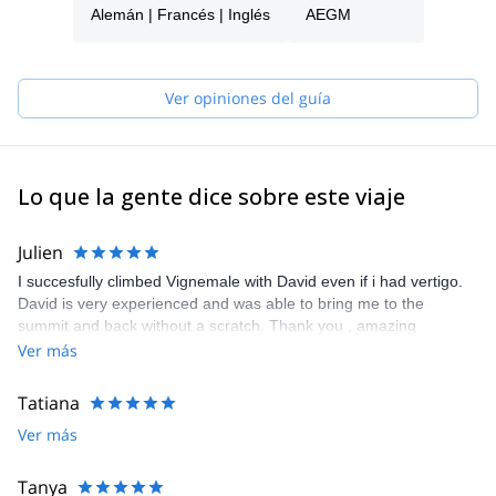
beautiful mountains of the Pyrenees ! I know every corner of
Alemán | Francés | Inglés
AEGM
them. I will be happy to show you the beautiful secret spots here.
Ver opiniones del guía
Lo que la gente dice sobre este viaje
Julien
I succesfully climbed Vignemale with David even if i had vertigo.
David is very experienced and was able to bring me to the
summit and back without a scratch. Thank you , amazing
experience I highly recommend.
Ver más
Tatiana
Ver más
Tanya