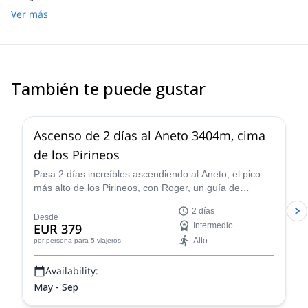
Ver más
También te puede gustar
4.7
(
8
)
Ascenso de 2 días al Aneto 3404m, cima
de los Pirineos
Pasa 2 días increíbles ascendiendo al Aneto, el pico
más alto de los Pirineos, con Roger, un guía de
montaña certificado por la AEGM local.
2 días
Desde
EUR 379
Intermedio
Alto
por persona
para 5 viajeros
Availability:
May - Sep