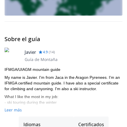
Sobre el guía
Javier
4.9
(
14
)
Guía de Montaña
IFMGA/UIAGM mountain guide
My name is Javier. I'm from Jaca in the Aragon Pyrenees. I'm an
IFMGA certified mountain guide. I have also a special certificate
for climbing and canyoning. I'm also a ski instructor.
What I like the most in my job:
- ski touring during the winter
- mountaineering in the Pyrenees during the summer
Leer más
- trekking in the Himalayas during the autumn
Please get in touch with me and let me guide you across these
Idiomas
Certificados