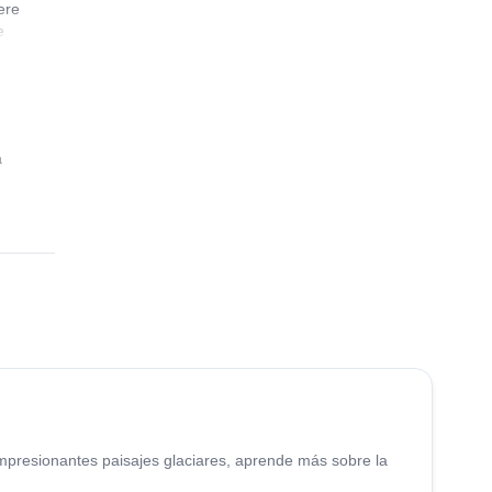
ere
e
timely
a
4.9
(
11
)
mpresionantes paisajes glaciares, aprende más sobre la