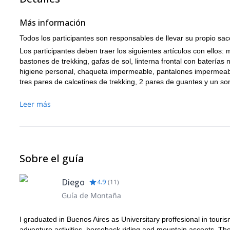
Distancia: 18 km.
Más información
Elevación: +150 m. / -800 m.
Duración: 7 a 8 horas.
Todos los participantes son responsables de llevar su propio sa
Los participantes deben traer los siguientes artículos con ellos: 
bastones de trekking, gafas de sol, linterna frontal con baterías n
higiene personal, chaqueta impermeable, pantalones impermeable
tres pares de calcetines de trekking, 2 pares de guantes y un so
Leer más
Sobre el guía
Diego
4.9
(
11
)
Guía de Montaña
I graduated in Buenos Aires as Universitary proffesional in tour
adventure activities, horseback riding and mountain ascents. Th