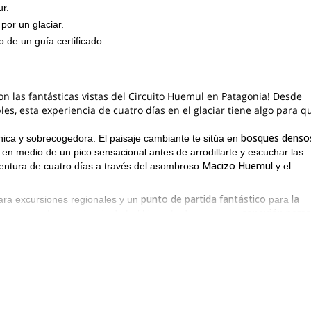
ur.
por un glaciar.
o de un guía certificado.
on las fantásticas vistas del Circuito Huemul en Patagonia! Desde
, esta experiencia de cuatro días en el glaciar tiene algo para q
bosques denso
ica y sobrecogedora. El paisaje cambiante te sitúa en
 en medio de un pico sensacional antes de arrodillarte y escuchar las
Macizo Huemul
ventura de cuatro días a través del asombroso
y el
punto de partida fantástico
la
para excursiones regionales y un
para
conexión perso
ue suma a tu experiencia de trekking y te deja con una
impresionantes
Fitz Ro
os visuales más
de Patagonia, con picos como
acceso a valles y glaciares inolvidables
 duración del viaje tendrás
.
Paso del Viento
Campo de Hielo Patagónico Sur
jor trek. Desde
y el
a
elementos compuestos de una belleza incomparable
presentará
. E
nte no puedes perder la oportunidad de verla.