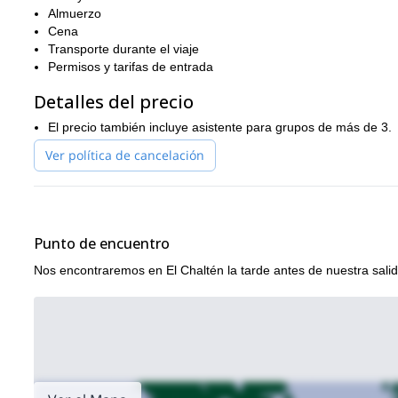
Almuerzo
nivel de forma física moderado
Deberías tener un
, capaz de lle
Cena
incluirán hasta 18 kilómetros de caminata, con una duración de 
Transporte durante el viaje
desafíos de esta naturaleza
.
Permisos y tarifas de entrada
segura
Esta región es mi hogar, y compartirlo de una manera
y
Detalles del precio
conocimientos locales y experiencia asegurarán que tengas el t
¡Reserva este maravilloso trek de cuatro días AHORA y descubr
El precio también incluye asistente para grupos de más de 3.
expedici
Si te sientes ambicioso, también podemos realizar una
Ver política de cancelación
Punto de encuentro
Nos encontraremos en El Chaltén la tarde antes de nuestra salid