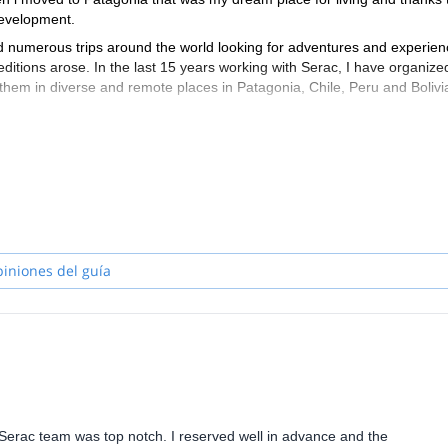
development.
d numerous trips around the world looking for adventures and experienc
ditions arose. In the last 15 years working with Serac, I have organize
them in diverse and remote places in Patagonia, Chile, Peru and Bolivi
and personalized trips for people who enjoy exploring in nature and at 
pend a good time togheter with my clients and be flexible to provide a gre
es that share my ideals and way of working.
piniones del guía
 Serac team was top notch. I reserved well in advance and the