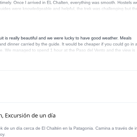
timely. Once I arrived in EL Chalten, everything was smooth. Hostels w
guides were knowledgeable and helpful, the trek was challenging but th
nd the hike up to Paso del Viento. The shuttle back to El Chalten was 
ot for the mentally unprepared.
t is really beautiful and we were lucky to have good weather. Meals
and dinner carried by the guide. It would be cheaper if you could go in 
le. We managed to spend 1 hour at the Paso del Vento and the view is
n, Excursión de un día
k de un día cerca de El Chaltén en la Patagonia. Camina a través de i
oy.