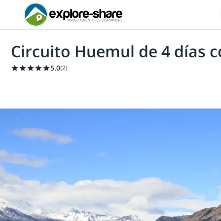
Circuito Huemul de 4 días c
5.0
(
2
)