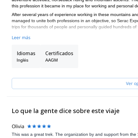
this profession it became in my place for working and personal 
After several years of experience working in these mountains an
managed to unite both professions in an objective, so Serac Expe
trips for thousands of people and personally guided hundreds of 
Today my passion is not only guiding but also organizing special 
Leer más
same time push their limits. My ideal is to provide a safe trip, s
experience and memories. To do this I work with a group of guid
Idiomas
Certificados
Inglés
AAGM
Ver o
Lo que la gente dice sobre este viaje
Olivia
This was a great trek. The organization by and support from the