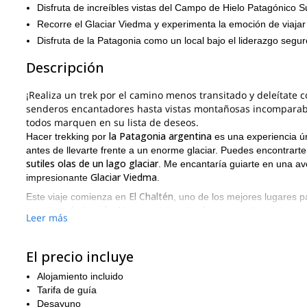
Disfruta de increíbles vistas del Campo de Hielo Patagónico S
Recorre el Glaciar Viedma y experimenta la emoción de viajar 
Disfruta de la Patagonia como un local bajo el liderazgo segur
Descripción
¡Realiza un trek por el camino menos transitado y deleítate c
senderos encantadores hasta vistas montañosas incomparables
todos marquen en su lista de deseos.
la Patagonia argentina
Hacer trekking por
es una experiencia ún
antes de llevarte frente a un enorme glaciar. Puedes encontrarte
sutiles olas de un lago glaciar
. Me encantaría guiarte en una a
Glaciar Viedma
impresionante
.
El Chaltén
Este viaje comienza en
, uno de los mejores lugares 
aventura de tu vida
áreas remotas
. Nuestro viaje a las
del parq
Leer más
con esta vasta y hermosa naturaleza.
La ruta seleccionada para nosotros incluye algunos de los fond
El precio incluye
Cerro Torre
haciendo sus tan esperadas apariciones. Durante la
naturaleza pura
Cuando se trata de
Alojamiento incluido
, no puedes encontrar un me
Glaciar Viedma
viaje único en la vid
el
Tarifa de guía
y sus lagos asociados, tu
tan transformadora como rara
naturaleza única es
Desayuno
, y ciertame