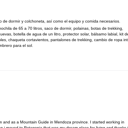
co de dormir y colchoneta, así como el equipo y comida necesarios.
mochila de 65 a 70 litros, saco de dormir, polainas, botas de trekking,
uevas, botella de agua de un litro, protector solar, bálsamo labial, kit d
s, chaqueta cortavientos, pantalones de trekking, cambio de ropa inte
mbrero para el sol.
ism and as a Mountain Guide in Mendoza province. I started working in
en i moved to Patagonia that was my dream place for living and thanks 