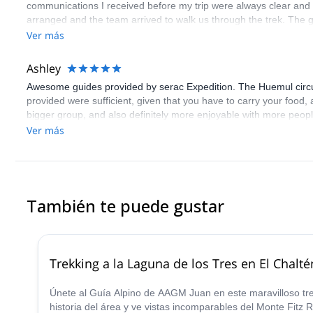
communications I received before my trip were always clear and 
arranged and the team arrived to walk us through the trek. The 
views were rewarding. Highlights were camping in "iceberg bay" a
Ver más
and even came with a complimentary beer! The trek is tough so n
Ashley
Awesome guides provided by serac Expedition. The Huemul circui
provided were sufficient, given that you have to carry your food, 
bigger group, and also definitely more enjoyable with more peop
amazing!
Ver más
También te puede gustar
Trekking a la Laguna de los Tres en El Chalté
Únete al Guía Alpino de AAGM Juan en este maravilloso tre
historia del área y ve vistas incomparables del Monte Fitz R