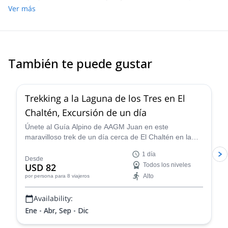
want to fit in a hike - I would recommend this!
Ver más
También te puede gustar
4.9
(
11
)
Trekking a la Laguna de los Tres en El
Chaltén, Excursión de un día
Únete al Guía Alpino de AAGM Juan en este
maravilloso trek de un día cerca de El Chaltén en la
Patagonia. Camina a través de impresionantes
1 día
paisajes glaciares, aprende más sobre la historia del
Desde
USD 82
Todos los niveles
área y ve vistas incomparables del Monte Fitz Roy.
Alto
por persona
para 8 viajeros
Availability:
Ene - Abr, Sep - Dic