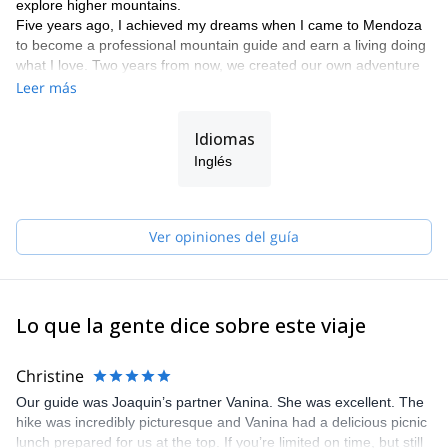
explore higher mountains.
Five years ago, I achieved my dreams when I came to Mendoza
to become a professional mountain guide and earn a living doing
what I love. Two years from now, we created our own adventure
tourism company in Mendoza.
Leer más
For the last 3 years, I have been working in a foundation, as an
instructor in first aid and rescue in wild areas, training
Idiomas
government agencies, guides, etc. I have made Advanced
Inglés
emergency medical technician in Buenos Aires, with real
ambulance hours.
Join me in one of my programs and discover the Andes with me.
Ver opiniones del guía
Lo que la gente dice sobre este viaje
Christine
Our guide was Joaquin’s partner Vanina. She was excellent. The
hike was incredibly picturesque and Vanina had a delicious picnic
lunch prepared for us at the top. If you’re limited on time, but still