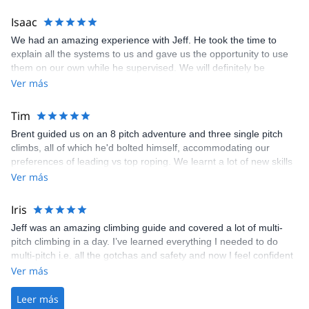
the rock in Canmore and surrounding areas! Thanks!
Isaac
We had an amazing experience with Jeff. He took the time to
explain all the systems to us and gave us the opportunity to use
them on our own while he supervised. We will definitely be
coming back next year!
Ver más
Tim
Brent guided us on an 8 pitch adventure and three single pitch
climbs, all of which he'd bolted himself, accommodating our
preferences of leading vs top roping. We learnt a lot of new skills
as this was our first experience of multi-pitch. None of this was
Ver más
too hard, but he pointed out a couple of areas of much harder
climbing. Brent is a great person to contact if you are travelling to
Iris
Exshaw/Canmore. He's bolted a lot of the routes, is building a via
Jeff was an amazing climbing guide and covered a lot of multi-
ferrata and has lots of outdoor equipment available to hire.
pitch climbing in a day. I’ve learned everything I needed to do
multi-pitch i.e. all the gotchas and safety and now I feel confident
doing all of that autonomously. It was just a day but managed to
Ver más
cover all the basics and even do a climb as lead and follower in a
very nice crag. Will definitely get their help again when I’m back in
Leer más