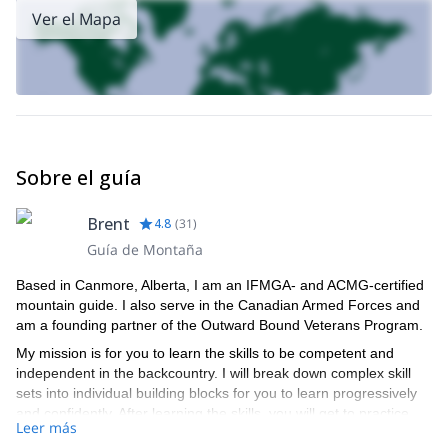
Ver el Mapa
Sobre el guía
Brent
4.8
(
31
)
Guía de Montaña
Based in Canmore, Alberta, I am an IFMGA- and ACMG-certified
mountain guide. I also serve in the Canadian Armed Forces and
am a founding partner of the Outward Bound Veterans Program.
My mission is for you to learn the skills to be competent and
independent in the backcountry. I will break down complex skill
sets into individual building blocks for you to learn progressively
and confidently. After learning the skills, you will get to practice
Leer más
them in the backcountry with my guidance or that of one of the