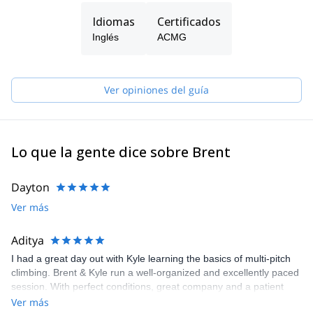
ACMG-certified guides in my team.
Idiomas
Certificados
Inglés
ACMG
Ver opiniones del guía
Lo que la gente dice sobre Brent
Dayton
Ver más
Aditya
I had a great day out with Kyle learning the basics of multi-pitch
climbing. Brent & Kyle run a well-organized and excellently paced
session. With perfect conditions, great company and a patient
guide, the trip was awesome. I’ll definitely return for more time on
Ver más