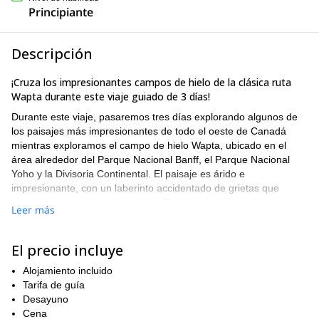
Principiante
Descripción
¡Cruza los impresionantes campos de hielo de la clásica ruta
Wapta durante este viaje guiado de 3 días!
Durante este viaje, pasaremos tres días explorando algunos de
los paisajes más impresionantes de todo el oeste de Canadá
mientras exploramos el campo de hielo Wapta, ubicado en el
área alrededor del Parque Nacional Banff, el Parque Nacional
Yoho y la Divisoria Continental. El paisaje es árido e
impresionante, con un laberinto accidentado de grietas que
cruzan el campo de hielo rocoso. Te sentirás a kilómetros de
Leer más
distancia del bullicio y ajetreo de la ciudad, y con suerte,
adquirirás una nueva apreciación por la inmensidad y la soledad
de los paisajes alpinos remotos.
El precio incluye
Nuestro viaje comenzará con la caminata hasta la Cabaña Bow,
Alojamiento incluido
administrada por el Club Alpino de Canadá. Allí, tendremos una
Tarifa de guía
reunión introductoria que te dará la oportunidad de familiarizarte
Desayuno
con el equipo que utilizaremos. También disfrutaremos de una
Cena