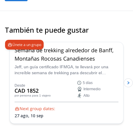
Canada with friends. Thanks again!
También te puede gustar
Únete a un grupo
Semana de trekking alrededor de Banff,
Montañas Rocosas Canadienses
Jeff, un guía certificado IFMGA, te llevará por una
increíble semana de trekking para descubrir el
majestuoso paisaje de las Montañas Rocosas
5 días
Canadienses, alrededor de Banff.
Desde
CAD 1852
Intermedio
Alto
por persona
para 1 viajero
Next group dates:
27 ago,
10 sep