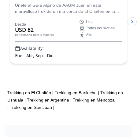
Únete al Guía Alpino de AAGM Juan en este
maravilloso trek de un día cerca de El Chaltén en la
Patagonia. Camina a través de impresionantes
1 día
paisajes glaciares, aprende más sobre la historia del
Desde
USD 82
Todos los niveles
área y ve vistas incomparables del Monte Fitz Roy.
Alto
por persona
para 8 viajeros
Availability:
Ene - Abr, Sep - Dic
Trekking en El Chaltén
|
Trekking en Bariloche
|
Trekking en
Ushuaia
|
Trekking en Argentina
|
Trekking en Mendoza
|
Trekking en San Juan
|