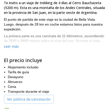
Te invito a un viaje de trekking de 4 días al Cerro Bauchazeta
(5200 m). Esta es una montaña de los Andes Centrales, situada
en la provincia de San Juan, en la parte oeste de Argentina.
El punto de partida de este viaje es la ciudad de Bella Vista.
Luego, después de 28 km en coche estamos listos para nuestra
expedición.
La primera parte es una caminata de 11 kilómetros, ascendiendo
de 2500 a 3800 metros sobre el nivel del mar. Durante el viaje,
vamos a pasar la noche en dos campamentos base diferentes.
Leer más
Desde nuestro último campamento base, tenemos 12 km de
trekking hasta la cima.
El precio incluye
Bauchazeta es probablemente una de las montañas de 5000
Alojamiento incluido
metros más fáciles en las que he estado. También es la que tiene
Tarifa de guía
la mejor vista y paisaje, porque hay un bonito arroyo y estamos
Desayuno
realmente en los Andes.
Almuerzo
Por favor, contáctame si quieres más información sobre este
Cena
viaje. Estaré encantado de ser tu guía allí.
Transporte durante el viaje
Ver política de cancelación