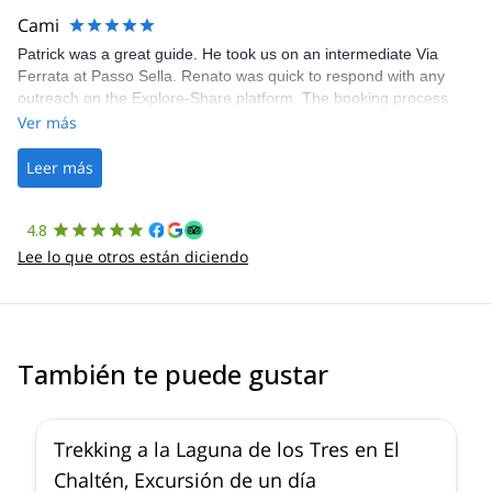
making our adventure stress-free.
Cami
Patrick was a great guide. He took us on an intermediate Via
Ferrata at Passo Sella. Renato was quick to respond with any
outreach on the Explore-Share platform. The booking process
was straightforward, and once Patrick was confirmed, all went
Ver más
well. It was a wonderful experience, and I’d highly recommend
the platform.
Leer más
4.8
Lee lo que otros están diciendo
También te puede gustar
4.9
(
11
)
Trekking a la Laguna de los Tres en El
Chaltén, Excursión de un día