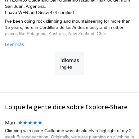
I'm EGMSJ Guide and San Guillermo National Park Guide, from
San Juan, Argentina.
I have WFR and Sesvi 4x4 certified.
I’ve been doing rock climbing and mountaineering for more than
15 years, here in Cordillera de los Andes mostly and in other
places like Patagonia, Australia, New Zealand, Chile.
I love the idea of verticality and how to find the horizontality on
Leer más
this plane.
So, if you like hiking, rock climbing or mountaineering and you are
Idiomas
thinking for a new place in Cordillera de los Andes, I can show
Inglés
you some beautiful places. :)
Lo que la gente dice sobre Explore-Share
Man
Climbing with guide Guillaume was absolutely a highlight of my 2-
week Europe vacation. Originally, we were planning on climbing in