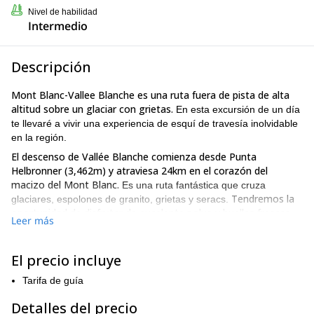
Nivel de habilidad
Intermedio
Descripción
Mont Blanc-Vallee Blanche es una ruta fuera de pista de alta
altitud sobre un glaciar con grietas.
En esta excursión de un día
te llevaré a vivir una experiencia de esquí de travesía inolvidable
en la región.
El descenso de Vallée Blanche comienza desde Punta
Helbronner (3,462m) y atraviesa 24km en el corazón del
macizo del Mont Blanc.
Es una ruta fantástica que cruza
Tendremos la
glaciares, espolones de granito, grietas y seracs.
oportunidad de disfrutar de excelente polvo y huellas frescas.
Leer más
vistas únicas del Mont Blanc,
Además, también capturaremos
Mont Blanc du Tacul, Les Drus y las Grandes Jorasses.
El precio incluye
Primero, comenzaremos nuestro tour tomando un viaje en
teleférico de 15 minutos en La Palud hasta Rifugio Torino
Tarifa de guía
Vecchio. Desde allí, una caminata de 10 minutos nos llevará a
Luego, iniciaremos nuestra travesía en
Rifugio Torino Nuovo.
Detalles del precio