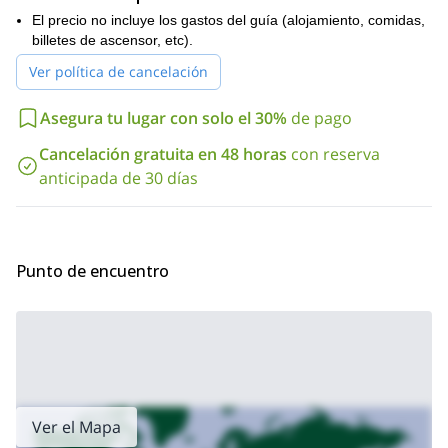
esquí de 4/5 horas desde Col Flambeaux hasta Chamonix.
El precio no incluye los gastos del guía (alojamiento, comidas,
Finalmente, después de una cerveza tradicional en este pueblo
billetes de ascensor, etc).
francés, regresaremos a Courmayeur.
Así que, si estás listo para esta increíble aventura de esquí de
Ver política de cancelación
travesía en Mont Blanc-Vallée Blanche por favor contáctame.
¡Estoy seguro de que nunca olvidarás la experiencia!
Asegura tu lugar con solo el 30%
de pago
Y si buscas una excursión de alpinismo hasta la cumbre del Mont
Cancelación gratuita en 48 horas
con reserva
ascenso de 2 días al Mont Blanc vía Ruta de
Blanc, revisa mi
anticipada de 30 días
Gouter.
Punto de encuentro
Ver el Mapa