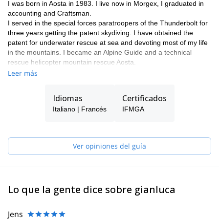
I was born in Aosta in 1983. I live now in Morgex, I graduated in
accounting and Craftsman.
I served in the special forces paratroopers of the Thunderbolt for
three years getting the patent skydiving. I have obtained the
patent for underwater rescue at sea and devoting most of my life
in the mountains. I became an Alpine Guide and a technical
rescue helicopter mountain rescue Aosta.
I'm now part of the "Guides Society of Courmayeur."
Leer más
These last years, I have climbed many climbing routes, and
mixed climbing, including: Integral du Peuteurey, the Innominata,
Idiomas
Certificados
Spur Brenva and Major, the Swiss and Voyage Selon Gulliver to
Italiano | Francés
IFMGA
the Grand Capucin, Super Couloir, Pilier Gervasutti the Tacul,
West Ridge and Slovenes on the north face in les Grandes
Jorasses, Crest Complete du peuterey, Fidel Fiasco in the
Blatière, winter Aiguille du Diable, Lagarde and Ginat Les Droites,
Ver opiniones del guía
Voie de Suissie to Les Courtes, Crossing of 'des Aiguilles
Chamonix, Grepon mer de glace Grepon, and many more ...!
My guiding activities in the mountain gave me a passion for
photography and video making , to remember and convey people
Lo que la gente dice sobre gianluca
a special place, and above all have its own memory.
Jens