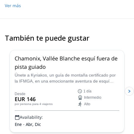
Ver más
También te puede gustar
4.5
(
24
)
Chamonix, Vallée Blanche esquí fuera de
pista guiado
Únete a Kyriakos, un guía de montaña certificado por
la IFMGA, en una emocionante aventura de esquí
fuera de pista de un día a través de la legendaria
1 día
Vallée Blanche en Chamonix, Francia.
Desde
EUR 146
Intermedio
Alto
por persona
para 4 viajeros
Availability:
Ene - Abr, Dic