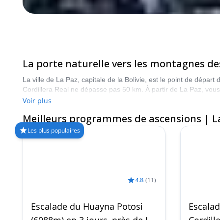
La porte naturelle vers les montagnes de
La ville de La Paz, capitale de la Bolivie, est le point de dépa
Cordillera Real ne dépasse pas 50 km. À partir de La Paz, vous 
pied des montagnes, aux ascensions difficiles avec des pentes 
Voir plus
rendre cette aventure sûre et unique !
Meilleurs programmes de ascensions | L
Les plus populaires
4.8
(
11
)
Escalade du Huayna Potosi
Escalad
(6088m) en 3 jours, près de La
Cordill