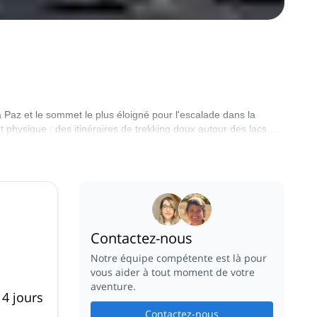
a Paz et le sommet le plus éloigné pour l'escalade dans la
t physique : des itinéraires de trekking doux autour des lacs au
ue vous cherchez. Laissez les meilleurs guides locaux certifiés
Contactez-nous
Notre équipe compétente est là pour
vous aider à tout moment de votre
aventure.
4 jours
Contactez-nous