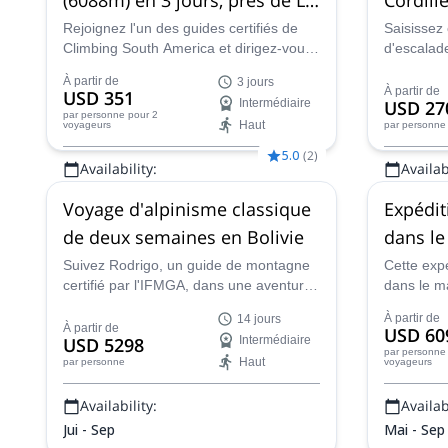
Paz, Bolivie
Rejoignez l'un des guides certifiés de
Saisissez 
Climbing South America et dirigez-vous
d'escalade
vers le sommet de l'une des montagnes
dans ce p
À partir de
3 jours
les plus populaires de plus de 6 000
Jose, gui
À partir de
USD 351
Intermédiaire
USD 27
mètres, le Huayna Potosi, lors d'une
IFMGA.
par personne
pour 2
Haut
voyageurs
par personne
ascension guidée de trois jours près de
La Paz qui est exaltante, à couper le
5.0
(
2
)
Availability:
Availabi
souffle, et une expérience d'alpinisme
bolivien inoubliable.
Mai - Sep
Avr - Sep
Voyage d'alpinisme classique
Expédit
de deux semaines en Bolivie
dans le
Suivez Rodrigo, un guide de montagne
Cette expé
certifié par l'IFMGA, dans une aventure
dans le m
de deux semaines vers certains des
aux débuta
À partir de
14 jours
sommets classiques de la Cordillère
moyen de 
À partir de
USD 60
USD 5298
Intermédiaire
Royale de Bolivie : Pequeno Alpamayo,
Andes bol
par personne
Haut
par personne
voyageurs
Huayana Potosi et Illimani.
un alpinis
Availability:
Availabi
Jui - Sep
Mai - Sep