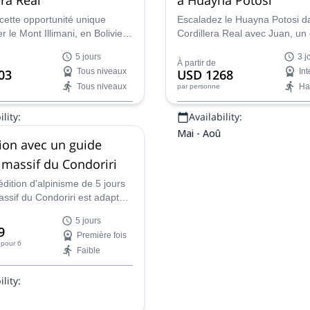
cette opportunité unique
Escaladez le Huayna Potosi d
r le Mont Illimani, en Bolivie,
Cordillera Real avec Juan, un
rogramme de 5 jours avec
montagne certifié IFMGA du Ch
5 jours
3 j
de de montagne certifié
ascension de 2 jours + acclima
À partir de
03
Tous niveaux
USD 1268
In
le groupe en a besoin.
Tous niveaux
Ha
par personne
lity:
Availability:
Mai - Aoû
ion avec un guide
 massif du Condoriri
dition d'alpinisme de 5 jours
assif du Condoriri est adaptée
nts et constitue un excellent
5 jours
découvrir les magnifiques
9
Première fois
iviennes. Rejoignez Bernardo,
pour 6
Faible
te local certifié IFMGA !
lity: