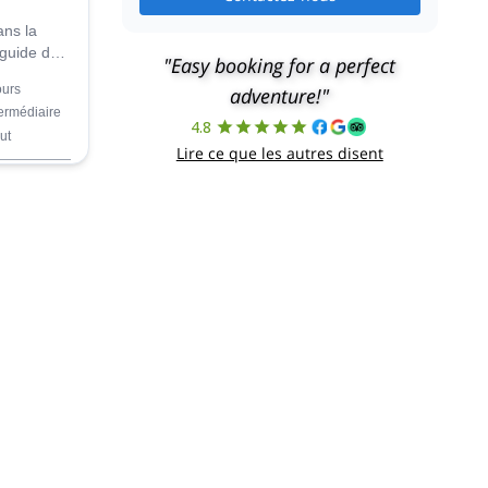
ans la
 guide de
"Easy booking for a perfect
ili. Une
ours
adventure!"
tation si
termédiaire
4.8
ut
Lire ce que les autres disent