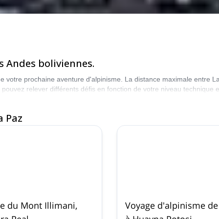
s Andes boliviennes.
rt de votre prochaine aventure d'alpinisme. La distance maximale entre L
pouvez relever différents défis en fonction de votre niveau technique e
de plus de 60º de dénivelé. À La Paz, vous trouverez certainement ce q
a Paz
e du Mont Illimani,
Voyage d'alpinisme de 
era Real
à Huayna Potosi