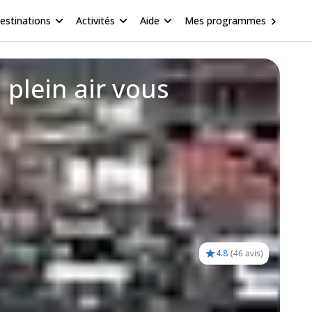
estinations
Activités
Aide
Mes programmes
 plein air vous
4.8
(
46 avis
)