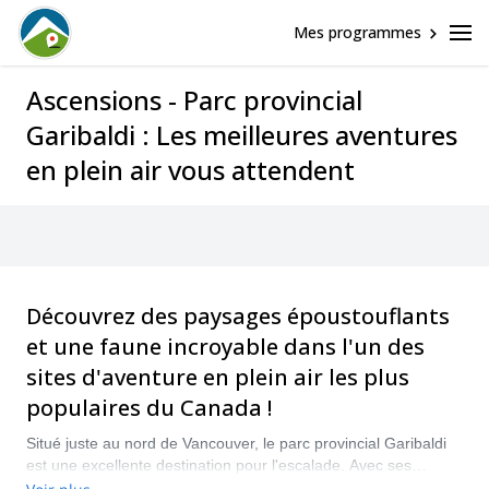
Mes programmes
Ascensions - Parc provincial
Garibaldi : Les meilleures aventures
en plein air vous attendent
Découvrez des paysages époustouflants
et une faune incroyable dans l'un des
sites d'aventure en plein air les plus
populaires du Canada !
Situé juste au nord de Vancouver, le parc provincial Garibaldi
est une excellente destination pour l'escalade. Avec ses
différents sommets, adaptés à tous les niveaux de grimpeurs,