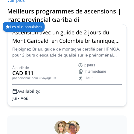
Voir plus
et ses vues impeccables à chaque tournant, ce ne sont pas les
Meilleurs programmes de ascensions |
merveilles qui manquent ici. Comparez et réservez un guide
certifié pour votre programme sur Explore-Share.com : Plus de
Parc provincial Garibaldi
1500 guides, plus de 70 pays et plus de 8000 programmes
Les plus populaires
différents à choisir. Faites votre choix parmi notre sélection de
Ascension avec un guide de 2 jours du
programmes d'escalade dans le parc provincial Garibaldi. Les
Mont Garibaldi en Colombie britannique,
montagnes vous appellent !
Canada
Rejoignez Brian, guide de montagne certifié par l'IFMGA,
pour 2 jours d'escalade de qualité sur le phénoménal
volcan endormi qu'est le Mt Garibaldi en Colombie-
2 jours
Britannique, Canada.
À partir de
CAD 811
Intermédiaire
Haut
par personne
pour 3 voyageurs
Availability:
Jui - Aoû