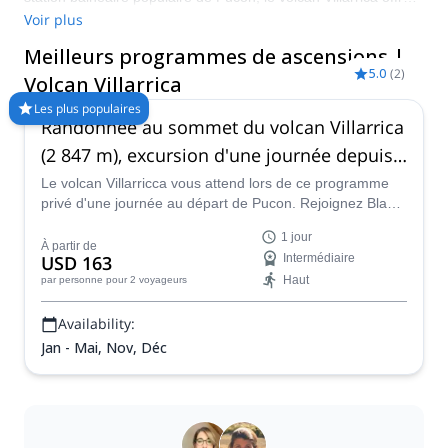
une expérience d'alpinisme unique et intéressante.
Voir plus
L'ascension prend moins d'une journée et nécessite peu
Meilleurs programmes de ascensions |
d'aptitudes techniques, tout en offrant des vues imprenables
5.0
(
2
)
en route vers le sommet ! Comparez et réservez un guide
Volcan Villarrica
certifié pour votre programme sur Explore-Share.com : Plus de
Les plus populaires
1500 guides, plus de 70 pays et plus de 8000 programmes
Randonnée au sommet du volcan Villarrica
différents à choisir. Faites votre choix parmi notre sélection de
(2 847 m), excursion d'une journée depuis
programmes d'escalade au Volcan Villarrica. Les montagnes
vous appellent !
Pucón.
Le volcan Villarricca vous attend lors de ce programme
privé d'une journée au départ de Pucon. Rejoignez Blas,
un guide de montagne ANMG, dans cette aventure au
1 jour
Chili.
À partir de
USD 163
Intermédiaire
Haut
par personne
pour 2 voyageurs
Availability:
Jan - Mai, Nov, Déc