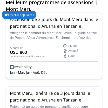
Meilleurs programmes de ascensions |
ne pas escalader le sommet volcanique ! Comparez et
réservez un guide certifié pour votre programme sur Explore-
Mont Meru
Share.com : Plus de 1500 guides, plus de 70 pays et plus de
Les plus populaires
8000 programmes différents à choisir. Faites votre choix parmi
Ascension de 3 jours du Mont Meru dans le
notre sélection de programmes d'escalade au Mont Meru. Les
parc national d'Arusha en Tanzanie
montagnes vous appellent !
Atteignez le sommet du Mont Meru avec un guide certifié
de Popote Africa Adventures. En chemin, profitez des
paysages magnifiques et de la faune de la montagne et
3 jours
du parc national d'Arusha.
À partir de
USD 860
Avancé
Haut
par personne
pour 6 voyageurs
Availability:
Jan - Mar, Jui - Aoû, Déc
Mont Meru, itinéraire de 3 jours dans le
parc national d'Arusha en Tanzanie
Rejoignez un guide de montagne certifié pour cette