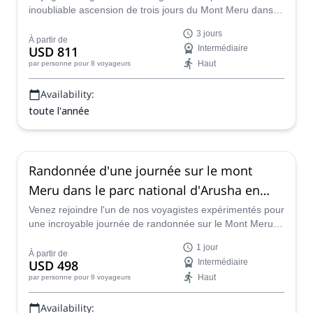
inoubliable ascension de trois jours du Mont Meru dans le
parc national d'Arusha en Tanzanie. Grimpez au sommet
3 jours
à temps pour le lever du soleil le troisième jour et profitez
À partir de
USD 811
Intermédiaire
des paysages spectaculaires et de la faune abondante
Haut
par personne
pour 8 voyageurs
sur le chemin.
Availability:
toute l'année
Randonnée d'une journée sur le mont
Meru dans le parc national d'Arusha en
Tanzanie
Venez rejoindre l'un de nos voyagistes expérimentés pour
une incroyable journée de randonnée sur le Mont Meru
en Tanzanie.
1 jour
À partir de
USD 498
Intermédiaire
Haut
par personne
pour 8 voyageurs
Availability: