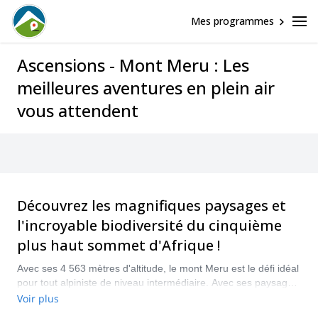
Mes programmes
Ascensions - Mont Meru : Les
meilleures aventures en plein air
vous attendent
Découvrez les magnifiques paysages et
l'incroyable biodiversité du cinquième
plus haut sommet d'Afrique !
Avec ses 4 563 mètres d'altitude, le mont Meru est le défi idéal
pour tout alpiniste de niveau intermédiaire. Avec ses paysages
incroyables et la possibilité d'observer certains animaux
Voir plus
sauvages emblématiques de l'Afrique, il n'y a aucune raison de