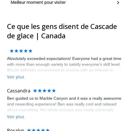
Meilleur moment pour visiter
Ce que les gens disent de Cascade
de glace | Canada
Absolutely exceeded expectations! Everyone had a great time
with more than enough variety to satisfy everyone’s skill level.
Would definitely recommend to anyone with an interest in
getting started or progressing their ice climbing.
Voir plus
Cassandra
Ben guided us to Marble Canyon and it was a really awesome
and rewarding experience! Ben was really cool and relaxed
about everything, the whole process was made extremely
simple, and he went so far as to teach us a little more than we
Voir plus
had originally expected to learn. We got extremely lucky with
the weather and hiked back with blue skies and the sun
Rosalyn