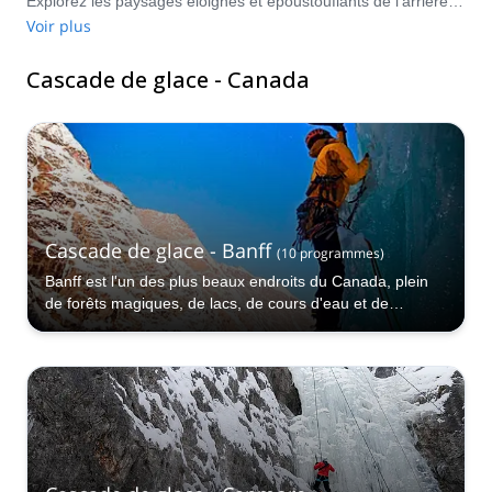
Explorez les paysages éloignés et époustouflants de l'arrière-pays canadien. Les montagnes sauvages du deuxième plus grand pays du monde offrent des possibilités quasi infinies de cascade de glace. Comparez et réservez un guide certifié pour votre programme sur Explore-Share.com : Plus de 1500 guides, plus de 70 pays et plus de 8000 programmes différents à choisir. Faites votre choix parmi notre sélection de programmes d'escalade sur glace au Canada. Les montagnes vous appellent !
Voir plus
Cascade de glace - Canada
Cascade de glace - Banff
(
10
programmes
)
Banff est l'un des plus beaux endroits du Canada, plein
de forêts magiques, de lacs, de cours d'eau et de
montagnes, et la cascade de glace est l'une des façons
les plus amusantes de les voir !