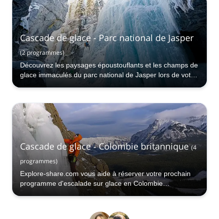
Cascade de glace - Parc national de Jasper
(
2
programmes
)
Découvrez les paysages époustouflants et les champs de
glace immaculés du parc national de Jasper lors de votre
prochaine expédition de cascade de glace !
Cascade de glace - Colombie britannique
(
4
programmes
)
Explore-share.com vous aide à réserver votre prochain
programme d'escalade sur glace en Colombie
britannique.