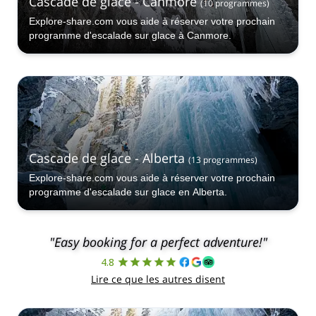
Cascade de glace - Canmore
(
10
programmes
)
Explore-share.com vous aide à réserver votre prochain
programme d'escalade sur glace à Canmore.
Cascade de glace - Alberta
(
13
programmes
)
Explore-share.com vous aide à réserver votre prochain
programme d'escalade sur glace en Alberta.
"Easy booking for a perfect adventure!"
4.8
Lire ce que les autres disent