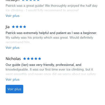
shining! Thank you very much!!
Patrick was a great guide! We thoroughly enjoyed the half day
ice climbing - I would fully recommend to anyone!
Voir plus
Jia
Patrick was extremely helpful and patient as I was a beginner.
My safety was his priority which was great. Would definitely
recommend him.
Voir plus
Nicholas
Our guide (Ian) was very friendly, professional, and
knowledgeable. It was our first time ever ice climbing, but it
went smoothly and never once did we worry about our safety
or abilities. Thanks Ian!
Voir plus
Voir plus